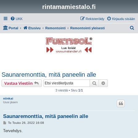
rintamamiestalo.fi
UKK
Rekisteröidy
Kirjaudu sisään
E
Portal
Etusivu
Remontointi
Remontointi yleisesti
t
s
i
Saunaremonttia, mitä paneelin alle
Etsi
Tarkennettu hak
Vastaa Viestiin
3 viestiä • Sivu
1
/
1
niinkai
Uusi jäsen
Saunaremonttia, mitä paneelin alle
V
To Touko 26, 2022 16:08
i
e
Tervehdys.
s
t