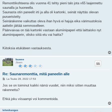
i
Remonttikohteena olis vuonna 41 tehty pieni talo jota v65 laajennettu
saunalla ja huoneella.
Saunasta otin paneelit irti ja alla oli kartonki, seinät näyttäs olevan
purueristetty.
Seinärakenne vaikuttas oleva ihan hyvä ei hajuja eika värimuutoksia
aattelin jättää semmoselleen.
Päänvaivaa on tää kartonki vastaan alumiinipaperi että laittaisko nyt
alumiinipaperin, olisko siitä etu vai haitta?
Kiitoksia etukäteen vastauksesta.
fauwee
Jäsen
Re: Saunaremonttia, mitä paneelin alle
V
La Touko 28, 2022 17:53
i
e
Jos se on toiminut kaikki nämä vuodet, niin miksi sitten muuttaa
s
rakennetta?
t
i
Ehkä joku viisaampi voi kommentoida.
lehmikangas