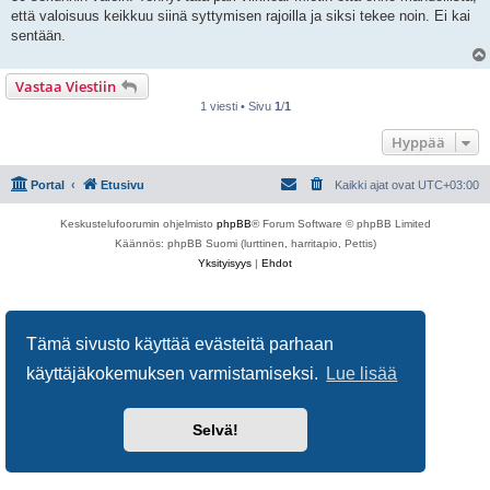
i
että valoisuus keikkuu siinä syttymisen rajoilla ja siksi tekee noin. Ei kai
sentään.
Vastaa Viestiin
1 viesti • Sivu
1
/
1
Hyppää
Portal
Etusivu
Kaikki ajat ovat
UTC+03:00
Keskustelufoorumin ohjelmisto
phpBB
® Forum Software © phpBB Limited
Käännös: phpBB Suomi (lurttinen, harritapio, Pettis)
Yksityisyys
|
Ehdot
Tämä sivusto käyttää evästeitä parhaan
käyttäjäkokemuksen varmistamiseksi.
Lue lisää
Selvä!