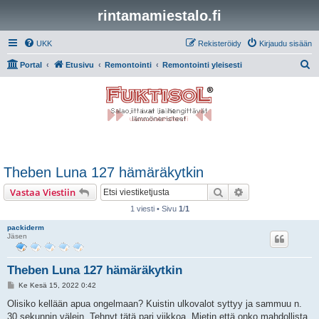
rintamamiestalo.fi
UKK
Rekisteröidy
Kirjaudu sisään
E
Portal
Etusivu
Remontointi
Remontointi yleisesti
t
s
i
Theben Luna 127 hämäräkytkin
Etsi
Tarkennettu hak
Vastaa Viestiin
1 viesti • Sivu
1
/
1
packiderm
Jäsen
Theben Luna 127 hämäräkytkin
V
Ke Kesä 15, 2022 0:42
i
e
Olisiko kellään apua ongelmaan? Kuistin ulkovalot syttyy ja sammuu n.
s
30 sekunnin välein. Tehnyt tätä pari viikkoa. Mietin että onko mahdollista,
t