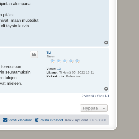
läpintaa alempana,
 pitäisi
oimivat, maan muotoilut
li täysin kuivia.
Y
l
ö
TLI
s
Jäsen
u terveeseen
Viestit:
13
ävin seuraamuksin.
Liittynyt:
Ti Heinä 05, 2022 16:11
Paikkakunta:
Kuhmoinen
en talojen
vat mieleen.
Y
l
2 viestiä • Sivu
1
/
1
ö
s
Hyppää
Viesti Ylläpidolle
Poista evästeet
Kaikki ajat ovat
UTC+03:00