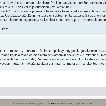
aali tiiliverhous suoraan sokkelista. Pohjalaatan yläpinta on 3cm sokkelin y
(13cm olisi uuden valun ja eristeiden yhteisvahvuus).
n 1-2cm irti harkosta ja sielä hohkaa/vetää talvella pakkasilmaa. Miten tuota
tkossa? Uskaltaako lattialämmitystä ajatella uuteen pintalaattaan? Salaojat on t
puu, elementin alajuoksu ja runkotolpat sekä purettu puulattia korotuksineen o
n päin.
sesta talosta nyt puhutaan. Mainitut kipsilevy, höyrysulku ja villa eivät kuul
 tämän tyylisiä taloja on maanvaraisen laatankin päälle joskus rakennettu ik
atkaisuilla kuin se on tehty. Virheet ja ongelmat syntyvät, kun käytetään uusi
een, mutta tämmöisiä ajatuksia vain mainitut materiaalit ja rakenteet nosti
Keskustelufoorumin ohjelmisto
phpBB
® Forum Software © phpBB Limited