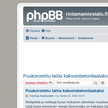
rintamamiestalo.fi
Olkaa hyvät. Sana on vapaa.
Pikalinkit
UKK
Portal
Etusivu
Remontointi
Eristäminen
Puukorotettu lattia kaksoisbetonilaataks
Etsi
Ta
Vastaa Viestiin
Puukorotettu lattia kaksoisbetonilaataksi
V
Kirjoittaja
Seeksmeki
»
La Tammi 22, 2022 22:27
i
e
Mielipiteitä ja vinkkejä kuvan mukaisen rakenteen muuttami
s
tyhjä kohta eristeissä+ seinän höyrynsulku on katkaistu k
t