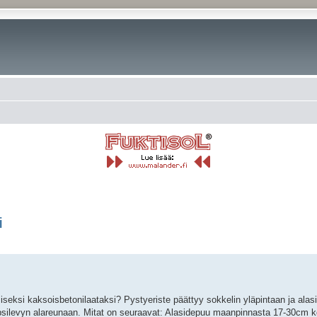
i
rkennettu haku
seksi kaksoisbetonilaataksi? Pystyeriste päättyy sokkelin yläpintaan ja alas
ipsilevyn alareunaan. Mitat on seuraavat: Alasidepuu maanpinnasta 17-30cm 