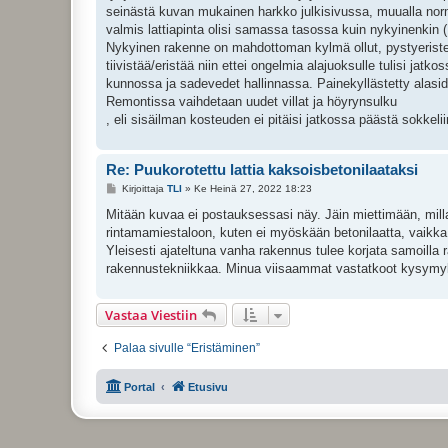
i
seinästä kuvan mukainen harkko julkisivussa, muualla norm
valmis lattiapinta olisi samassa tasossa kuin nykyinenkin 
Nykyinen rakenne on mahdottoman kylmä ollut, pystyeriste o
tiivistää/eristää niin ettei ongelmia alajuoksulle tulisi ja
kunnossa ja sadevedet hallinnassa. Painekyllästetty alaside
Remontissa vaihdetaan uudet villat ja höyrynsulku
, eli sisäilman kosteuden ei pitäisi jatkossa päästä sokkelii
Re: Puukorotettu lattia kaksoisbetonilaataksi
V
Kirjoittaja
TLI
»
Ke Heinä 27, 2022 18:23
i
e
Mitään kuvaa ei postauksessasi näy. Jäin miettimään, millai
s
rintamamiestaloon, kuten ei myöskään betonilaatta, vaikka
t
i
Yleisesti ajateltuna vanha rakennus tulee korjata samoilla r
rakennustekniikkaa. Minua viisaammat vastatkoot kysymykse
Vastaa Viestiin
Palaa sivulle “Eristäminen”
Portal
Etusivu