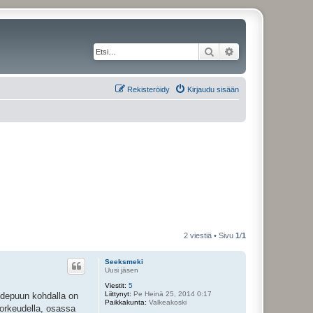
Etsi
Tarkennettu haku
Rekisteröidy
Kirjaudu sisään
2 viestiä • Sivu
1
/
1
Seeksmeki
Uusi jäsen
Viestit:
5
Liittynyt:
Pe Heinä 25, 2014 0:17
idepuun kohdalla on
Paikkakunta:
Valkeakoski
korkeudella, osassa