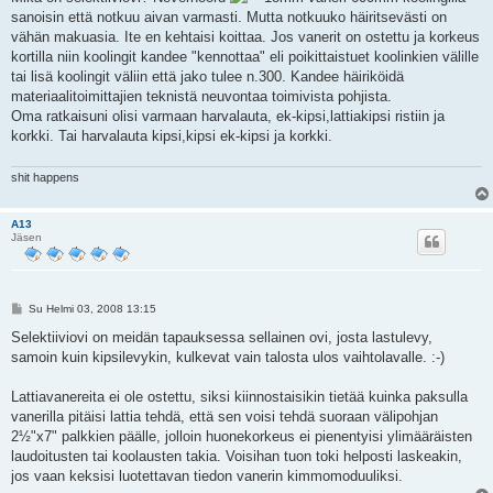
s
sanoisin että notkuu aivan varmasti. Mutta notkuuko häiritsevästi on
t
i
vähän makuasia. Ite en kehtaisi koittaa. Jos vanerit on ostettu ja korkeus
kortilla niin koolingit kandee "kennottaa" eli poikittaistuet koolinkien välille
tai lisä koolingit väliin että jako tulee n.300. Kandee häiriköidä
materiaalitoimittajien teknistä neuvontaa toimivista pohjista.
Oma ratkaisuni olisi varmaan harvalauta, ek-kipsi,lattiakipsi ristiin ja
korkki. Tai harvalauta kipsi,kipsi ek-kipsi ja korkki.
shit happens
A13
Jäsen
V
Su Helmi 03, 2008 13:15
i
e
Selektiiviovi on meidän tapauksessa sellainen ovi, josta lastulevy,
s
samoin kuin kipsilevykin, kulkevat vain talosta ulos vaihtolavalle. :-)
t
i
Lattiavanereita ei ole ostettu, siksi kiinnostaisikin tietää kuinka paksulla
vanerilla pitäisi lattia tehdä, että sen voisi tehdä suoraan välipohjan
2½"x7" palkkien päälle, jolloin huonekorkeus ei pienentyisi ylimääräisten
laudoitusten tai koolausten takia. Voisihan tuon toki helposti laskeakin,
jos vaan keksisi luotettavan tiedon vanerin kimmomoduuliksi.