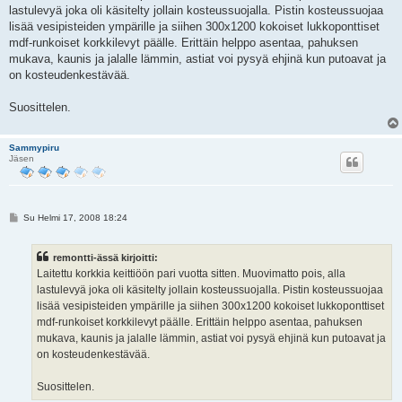
s
lastulevyä joka oli käsitelty jollain kosteussuojalla. Pistin kosteussuojaa
t
i
lisää vesipisteiden ympärille ja siihen 300x1200 kokoiset lukkoponttiset
mdf-runkoiset korkkilevyt päälle. Erittäin helppo asentaa, pahuksen
mukava, kaunis ja jalalle lämmin, astiat voi pysyä ehjinä kun putoavat ja
on kosteudenkestävää.
Suosittelen.
Sammypiru
Jäsen
V
Su Helmi 17, 2008 18:24
i
e
s
remontti-ässä kirjoitti:
t
i
Laitettu korkkia keittiöön pari vuotta sitten. Muovimatto pois, alla
lastulevyä joka oli käsitelty jollain kosteussuojalla. Pistin kosteussuojaa
lisää vesipisteiden ympärille ja siihen 300x1200 kokoiset lukkoponttiset
mdf-runkoiset korkkilevyt päälle. Erittäin helppo asentaa, pahuksen
mukava, kaunis ja jalalle lämmin, astiat voi pysyä ehjinä kun putoavat ja
on kosteudenkestävää.
Suosittelen.