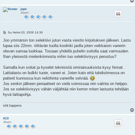
jope
Jäsen
V
Su Helmi 03, 2008 14:36
i
e
Joo ymmärsin ton selektiivi jutun vasta viestin kirjoituksen jälkeen. Lastu
s
lupaa siis 22mm. riittävän tuolla koolinki jaolla joten veikkaisin vanerin
t
i
olevan samaa luokkaa. Tosiaan yhdellä puhelin soitolla saat varmuuden.
Ihan yleisestä mielenkiinnosta mihin tuo selektiivisyys perustuu?
Samalla kun soitat ja kyselet teknisistä ominaisuuksista kysy hinnat.
Lattialastu on bulkki tuote, vaneri ei. Joten kato että tahdistimessa on
patterit kunnossa kun neliöhinta vanerille selviää.
Jos senkin jälkeen periaatteet on vielä voimissaa niin valinta on helppo.
Jos se selektiivisyys vähän väljähtää niin kerron miten lastusta tehdään
hyvä lattiapohja.
shit happens
A13
Jäsen