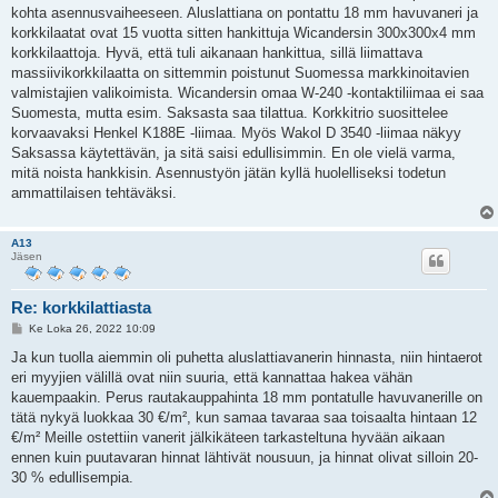
s
kohta asennusvaiheeseen. Aluslattiana on pontattu 18 mm havuvaneri ja
t
i
korkkilaatat ovat 15 vuotta sitten hankittuja Wicandersin 300x300x4 mm
korkkilaattoja. Hyvä, että tuli aikanaan hankittua, sillä liimattava
massiivikorkkilaatta on sittemmin poistunut Suomessa markkinoitavien
valmistajien valikoimista. Wicandersin omaa W-240 -kontaktiliimaa ei saa
Suomesta, mutta esim. Saksasta saa tilattua. Korkkitrio suosittelee
korvaavaksi Henkel K188E -liimaa. Myös Wakol D 3540 -liimaa näkyy
Saksassa käytettävän, ja sitä saisi edullisimmin. En ole vielä varma,
mitä noista hankkisin. Asennustyön jätän kyllä huolelliseksi todetun
ammattilaisen tehtäväksi.
A13
Jäsen
Re: korkkilattiasta
V
Ke Loka 26, 2022 10:09
i
e
Ja kun tuolla aiemmin oli puhetta aluslattiavanerin hinnasta, niin hintaerot
s
eri myyjien välillä ovat niin suuria, että kannattaa hakea vähän
t
i
kauempaakin. Perus rautakauppahinta 18 mm pontatulle havuvanerille on
tätä nykyä luokkaa 30 €/m², kun samaa tavaraa saa toisaalta hintaan 12
€/m² Meille ostettiin vanerit jälkikäteen tarkasteltuna hyvään aikaan
ennen kuin puutavaran hinnat lähtivät nousuun, ja hinnat olivat silloin 20-
30 % edullisempia.