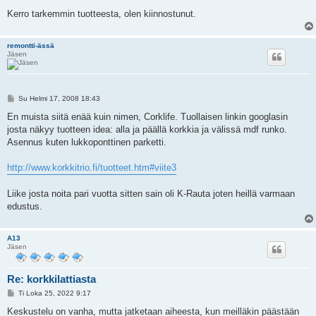
Kerro tarkemmin tuotteesta, olen kiinnostunut.
remontti-ässä
Jäsen
V
Su Helmi 17, 2008 18:43
i
e
En muista siitä enää kuin nimen, Corklife. Tuollaisen linkin googlasin
s
josta näkyy tuotteen idea: alla ja päällä korkkia ja välissä mdf runko.
t
i
Asennus kuten lukkoponttinen parketti.
http://www.korkkitrio.fi/tuotteet.htm#viite3
Liike josta noita pari vuotta sitten sain oli K-Rauta joten heillä varmaan
edustus.
A13
Jäsen
Re: korkkilattiasta
V
Ti Loka 25, 2022 9:17
i
e
Keskustelu on vanha, mutta jatketaan aiheesta, kun meilläkin päästään