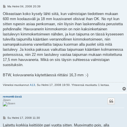
V
Ma Helmi 04, 2008 20:39
i
e
Oikeastaan koko kysely lähti siitä, kun valmistajan tiedotteen mukaan
s
600 mm koolausväli ja 18 mm kuusivaneri olisivat ihan OK. No nyt kun
t
i
sitten rupesin asiaa penkomaan, niin löysin ihan laskennallista perustetta
pohdinnalle: Havuvanerin kimmokerroin on noin kaksinkertainen
lastulevyn kimmokertoimeen nähden, ja kun taipuma on tässä kyseeseen
tulevilla taipumilla kääntäen verrannollinen kimmokertoimeen, niin
samanpaksuisena vanerilattia taipuu kuorman alla puolet siitä mitä
lastulevy. Ja koska paksuus vaikuttaa taipumaan kääntäen kolmannessa
potenssissa, niin 22 mm lastulevy vastaa taipuman mukaan mitoitettuna
17,5 mm havuvaneria. Mikä on siis täysin suhteessa valmistajan
suosituksiin.
BTW, koivuvaneria käytettäessä riittäisi 16,3 mm :-)
Viimeksi muokannut
A13
, Su Helmi 17, 2008 19:50. Yhteensä muokattu 1 kertaa.
remontti-ässä
Jäsen
V
Su Helmi 17, 2008 11:30
i
e
Laitettu korkkia keittiöön pari vuotta sitten. Muovimatto pois, alla