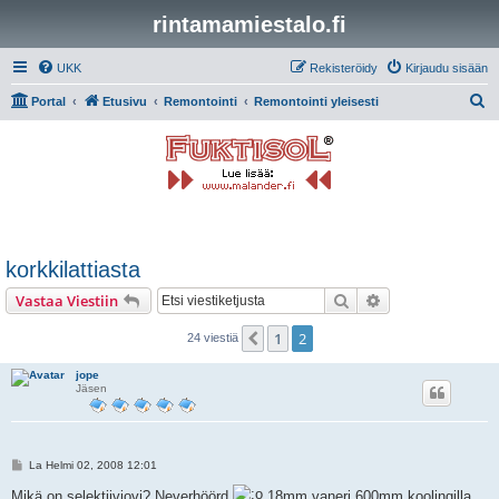
rintamamiestalo.fi
UKK
Rekisteröidy
Kirjaudu sisään
E
Portal
Etusivu
Remontointi
Remontointi yleisesti
t
s
i
korkkilattiasta
Etsi
Tarkennettu hak
Vastaa Viestiin
1
2
Edellinen
24 viestiä
jope
Jäsen
V
La Helmi 02, 2008 12:01
i
e
Mikä on selektiiviovi? Neverhöörd
18mm vaneri 600mm koolingilla