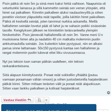
e
Pisin pätkä oli noin 5m ja siinä meni kaksi hirttä vaihtoon. Naapurista oli
s
veturitunkki lainassa ja sillä kammettin seinää sen verran ylöspäin, että
t
i
hirret sai paikalleen. Kiinnitin paikalleen aluksi naulauslevyillä ja sitten
porattiin viistoon yläpuolelta reiät tapeille, joilla lukittiin hirret paikoilleen.
Pätkä oli keskellä seinää, joten tarvinnut nurkkia askarrella. Meillä
haltiahirren seinään lovetut päät oli lahot ja ne sahasin poikki sisäseinän
tasolle. Kengityksen jälkeen ne kiinnitettiin teräsvanteella ylempiin
hirsikertoihin. Pisin jänneväli haltiahirrellä oli noin 3m. Vanne meni U:n
muotoisena hirren alta ja naulattiin 40 cm matkalta molemmin puolin
ankkurinauloilla seinään. Jos kuitenkin tulee pystypuut, niin en alkaisi
parrua sinne laittamaan. 50x150 pystyssä kantaa sen haltiahirren ja
rangat molemmin puolin tukevat ettei liiku sivusuunnassa.
Nyt jos tekisin tuon saman pätkän uudelleen, niin tekisin
rankarakenteisena.
Siitä alapuun kiinnityksestä: Poraat reiät sokkelliin ylhäältä (joutuu
varmaan poraamaan vähän vinoon) ja siihen juotosbetonilla harjateräksen
pätkät kiinni. Sitten mittaan terästen välit ja poraat reiät alajuoksuun.
Sitten vaan lankku paikalleen ja kotkaat harjateräkset.
Vastaa Viestiin
4 viestiä • Sivu
1
/
1