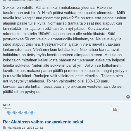
i
e
Sokkeli on valettu. Vähä niin kuin rintsikoissa yleensä. Rakenne
s
tasakertaan asti hirttä. Hirsiä pitäisi vaihtaa reilu puolet alimmista.. Millä
t
i
tavalla itse kengitit nuo pidemmät pätkät? Se on totta että painoa tuohon
alapuun päälle tulisi kyllä. Normaalisti (ranka taloissa) nuo alapuut kun
kiinnitetään niin ajattelin että tässäkin nyt pitäisi.. Korvaavaksi
rakenteeksi ajattelin 150x50 alapuun jonka alle sokkelikaista. Siitä
pystyrankaa 50 cm välein kulmaraudoilla kiinnitettynä. Naulauslevyillä
sitoo alapuut toisiinsa. Pystyrankoihin ajattelin vielä ruuvata vaakaan
lankun sitomaan. Vähä niin kuin kehälankun. Nuo lattiaa kannattavat
haltiahirret on tietty myös lovettu kahteen alimpaan hirteen. Minulla on
koko talon mittainen kellari josta pääsen ne tukemaan alakautta helposti
läheltä sokkelia. Niiden alle sokkeliin parrut ym. Jolloin se haltiahirren
lovettu osuus makaisi parrun päällä ja molemmille puolille rangat pystyyn
ja ruuveilla kiinni. Rankojen välit villoittaisi esim ekovilla.. Tällasta olen
nyt kypsytellyt mielessä. Toinen vaihtoehto olisi 150x150 parru
korvaamaan ala hirttä. Tässä pääsisi jo pikkasen veistelemään. Ja sen
päältä sitten pystypuut.
Keijo
Jäsen
Re: Alahirren vaihto rankarakenteiseksi
V
Ma Maalis 27, 2023 10:42
i