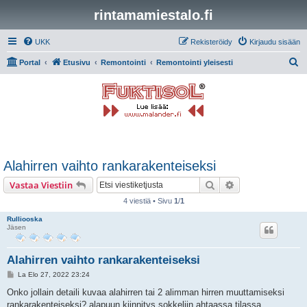
rintamamiestalo.fi
UKK
Rekisteröidy
Kirjaudu sisään
E
Portal
Etusivu
Remontointi
Remontointi yleisesti
t
s
i
Alahirren vaihto rankarakenteiseksi
Etsi
Tarkennettu hak
Vastaa Viestiin
4 viestiä • Sivu
1
/
1
Rulliooska
Jäsen
Alahirren vaihto rankarakenteiseksi
V
La Elo 27, 2022 23:24
i
e
Onko jollain detaili kuvaa alahirren tai 2 alimman hirren muuttamiseksi
s
rankarakenteiseksi? alapuun kiinnitys sokkeliin ahtaassa tilassa
t