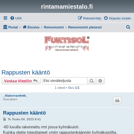
rintamamiestalo.fi
UKK
Rekisteröidy
Kirjaudu sisään
E
Portal
Etusivu
Remontointi
Remontointi yleisesti
t
s
i
Rappusten kääntö
Etsi
Tarkennettu hak
Vastaa Viestiin
1 viesti • Sivu
1
/
1
_AlakerranAntti_
Uusi jäsen
Rappusten kääntö
V
To Touko 04, 2023 8:41
i
e
-60 luvulla rakennettu rmt jossa kylmäkuisti.
s
Kuinka olette toteuttaneet vintin rappustenkäännön kylmäkuistilta,
t