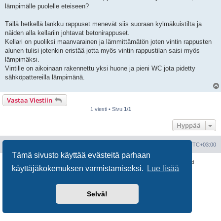
i
lämpimälle puolelle eteiseen?
Tällä hetkellä lankku rappuset menevät siis suoraan kylmäkuistilta ja
näiden alla kellariin johtavat betonirappuset.
Kellari on puoliksi maanvarainen ja lämmittämätön joten vintin rappusten
alunen tulisi jotenkin eristää jotta myös vintin rappustilan saisi myös
lämpimäksi.
Vintille on aikoinaan rakennettu yksi huone ja pieni WC jota pidetty
sähköpattereilla lämpimänä.
Vastaa Viestiin
1 viesti • Sivu
1
/
1
Hyppää
Portal
Etusivu
Kaikki ajat ovat
UTC+03:00
Tämä sivusto käyttää evästeitä parhaan
Keskustelufoorumin ohjelmisto
phpBB
® Forum Software © phpBB Limited
käyttäjäkokemuksen varmistamiseksi.
Lue lisää
Käännös: phpBB Suomi (lurttinen, harritapio, Pettis)
Yksityisyys
|
Ehdot
Selvä!