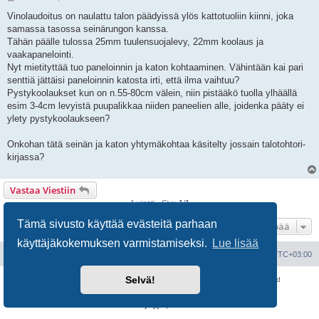
i
e
Vinolaudoitus on naulattu talon päädyissä ylös kattotuoliin kiinni, joka
s
samassa tasossa seinärungon kanssa.
t
i
Tähän päälle tulossa 25mm tuulensuojalevy, 22mm koolaus ja
vaakapanelointi.
Nyt mietityttää tuo paneloinnin ja katon kohtaaminen. Vähintään kai pari
senttiä jättäisi paneloinnin katosta irti, että ilma vaihtuu?
Pystykoolaukset kun on n.55-80cm välein, niin pistääkö tuolla ylhäällä
esim 3-4cm levyistä puupalikkaa niiden paneelien alle, joidenka pääty ei
ylety pystykoolaukseen?
Onkohan tätä seinän ja katon yhtymäkohtaa käsitelty jossain talotohtori-
kirjassa?
Vastaa Viestiin
1 viesti • Sivu
1
/
1
Tämä sivusto käyttää evästeitä parhaan
Hyppää
käyttäjäkokemuksen varmistamiseksi.
Lue lisää
Portal
Etusivu
Kaikki ajat ovat
UTC+03:00
Selvä!
Keskustelufoorumin ohjelmisto
phpBB
® Forum Software © phpBB Limited
Käännös: phpBB Suomi (lurttinen, harritapio, Pettis)
Yksityisyys
|
Ehdot