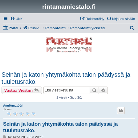
rintamamiestalo.fi
UKK
Rekisteröidy
Kirjaudu sisään
E
Portal
Etusivu
Remontointi
Remontointi yleisesti
t
s
i
Seinän ja katon yhtymäkohta talon päädyssä ja
tuuletusrako.
Etsi
Tarkennettu hak
Vastaa Viestiin
1 viesti • Sivu
1
/
1
AnttiAmatööri
Jäsen
Seinän ja katon yhtymäkohta talon päädyssä ja
tuuletusrako.
V
Ke Kesä 28, 2023 20:52