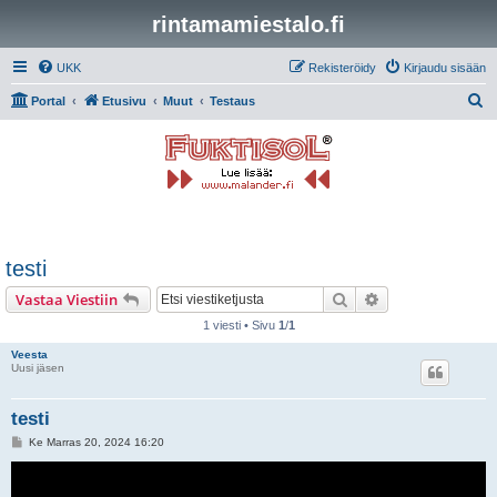
rintamamiestalo.fi
UKK
Rekisteröidy
Kirjaudu sisään
E
Portal
Etusivu
Muut
Testaus
t
s
i
testi
Etsi
Tarkennettu hak
Vastaa Viestiin
1 viesti • Sivu
1
/
1
Veesta
Uusi jäsen
testi
V
Ke Marras 20, 2024 16:20
i
e
s
t