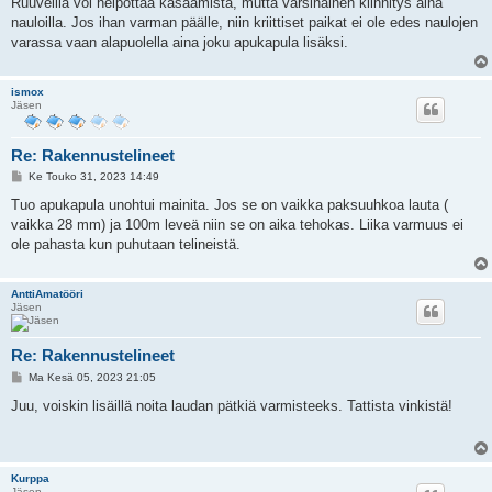
Ruuveilla voi helpottaa kasaamista, mutta varsinainen kiinnitys aina
s
nauloilla. Jos ihan varman päälle, niin kriittiset paikat ei ole edes naulojen
t
i
varassa vaan alapuolella aina joku apukapula lisäksi.
ismox
Jäsen
Re: Rakennustelineet
V
Ke Touko 31, 2023 14:49
i
e
Tuo apukapula unohtui mainita. Jos se on vaikka paksuuhkoa lauta (
s
vaikka 28 mm) ja 100m leveä niin se on aika tehokas. Liika varmuus ei
t
i
ole pahasta kun puhutaan telineistä.
AnttiAmatööri
Jäsen
Re: Rakennustelineet
V
Ma Kesä 05, 2023 21:05
i
e
Juu, voiskin lisäillä noita laudan pätkiä varmisteeks. Tattista vinkistä!
s
t
i
Kurppa
Jäsen