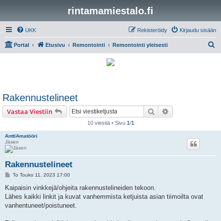
rintamamiestalo.fi
UKK
Rekisteröidy
Kirjaudu sisään
E
Portal
Etusivu
Remontointi
Remontointi yleisesti
t
s
i
Rakennustelineet
Etsi
Tarkennettu hak
Vastaa Viestiin
10 viestiä • Sivu
1
/
1
AnttiAmatööri
Jäsen
Rakennustelineet
V
To Touko 11, 2023 17:00
i
e
Kaipaisin vinkkejä/ohjeita rakennustelineiden tekoon.
s
Lähes kaikki linkit ja kuvat vanhemmista ketjuista asian tiimoilta ovat
t
i
vanhentuneet/poistuneet.