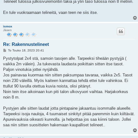
Telineet tulossa julkisivuremontin takia ja ylin taso tulossa noin 8 metriin.
En tule vuokraamaan telineitä, vaan teen ne siis itse.
ismox
Jäsen
Re: Rakennustelineet
V
To Touko 18, 2023 20:41
i
e
Pystytolpat 2x4 stä, samoin tasojen alle. Tarpeeksi tiheään pystyjjä (
s
vaikka 2m välein). Ja tukevasta laudasta poikittain sitten itse tasot.
t
i
Paljon vinotukia jottei nyrjähdä.
Jos painavaa kuormaa niin sitten paksumpaa tavaraa, vaikka 2x5. Tasot
noin 230 väleillä. Myös kaiteen kannattaa tehdä ettei tule vahinkoa. Ei
ttullut 90 luvulla otettua kuvia noista, olisi pitänyt.
Noin tein itse aikoinaan kun piti talon ulkovyuori vaihtaa. Harjakorkeus
noin 8 m.
Pystyjen alle sitten laudat jotta pintapaine jakaantuu isommalle alueelle.
Tarpeeksi isoja nauloja, 4 tuumaiset sinkityt pitää paremmin kuin kiiltävät.
Apureivauksia oikeasti kunnolla. ja helpottaa jos saa kiinni taloon. Jollei
saa niin sitten suosittelen hakemaan kaupalliset telineet..