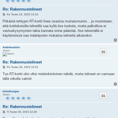
Re: Rakennustelineet
V
Ke Touko 24, 2023 13:10
i
e
Pitkästä tehtyjen RT-kortti linee osastoa muinaismuisto... ja muistetaan,
s
että kotitekoisilla telineillä saa kyllä itse touhuta, mutta palkollisia ei
t
i
vastuukysymysten takia kannata sinne päästää. Itse tekemällä ei
käytännössä saa määräysten mukaisia telineitä aikaiseksi.
AnttiAmatööri
Jäsen
Re: Rakennustelineet
V
Pe Touko 26, 2023 10:31
i
e
Tuo RT-kortti olisi ollut mielenkiintoinen nähdä, mutta telineet on varmaan
s
tällä viikolla valmiit.
t
i
lehmikangas
Jäsen
Re: Rakennustelineet
V
Ti Touko 30, 2023 22:28
i
e