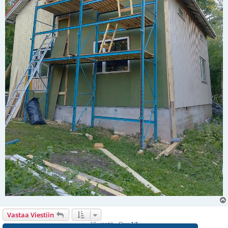
Vastaa Viestiin
10 viestiä • Sivu
1
/
1