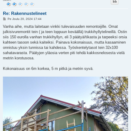
Re: Rakennustelineet
V
Pe Joulu 20, 2024 17:44
i
e
Vanha aihe, mutta laitetaan vinkki tulevaisuuden remontoijille. Omat
s
julkisivuremontit tein ( ja teen loppuun keväällä) trukkihyllytelineillä. Ostin
t
i
siis 150 eurolla vanhan trukkihyllyn, eli 3 päätyä/tikasta ja tarpeeksi orsia
kahteen tasoon sekä kaiteiksi. Painava kokonaisuus, mutta kasaaminen
onnistuu yksin tunnissa tai kahdessa. Työskentelytasot tein 32x100
sahatavarasta. Päätyjen yläosia verten piti tehdä kakkosnelosesta vielä
metrin korotusosa.
Kokonaisuus on 6m korkea, 5 m pitkä ja metrin syvä.