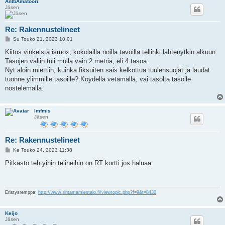
AnttiAmatööri
Jäsen
Re: Rakennustelineet
V
Su Touko 21, 2023 10:01
i
e
Kiitos vinkeistä ismox, kokolailla noilla tavoilla tellinki lähtenytkin alkuun.
s
Tasojen väliin tuli mulla vain 2 metriä, eli 4 tasoa.
t
i
Nyt aloin miettiin, kuinka fiksuiten sais kelkottua tuulensuojat ja laudat
tuonne ylimmille tasoille? Köydellä vetämällä, vai tasolta tasolle
nostelemalla.
lmfmis
Jäsen
Re: Rakennustelineet
V
Ke Touko 24, 2023 11:38
i
e
Pitkästö tehtyihin telineihin on RT kortti jos haluaa.
s
t
i
Eristysremppa:
http://www.rintamamiestalo.fi/viewtopic.php?f=9&t=8430
Keijo
Jäsen