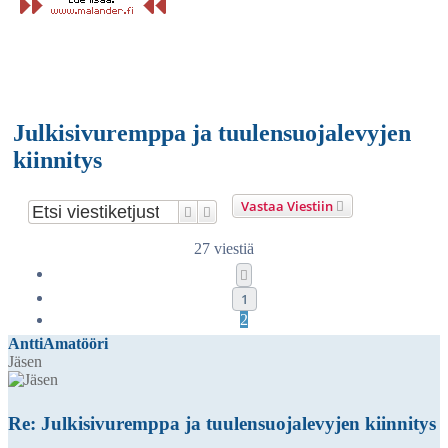
Julkisivuremppa ja tuulensuojalevyjen
kiinnitys
Vastaa Viestiin
Etsi
Tarkennettu haku
27 viestiä
Edellinen
1
2
AnttiAmatööri
Jäsen
Re: Julkisivuremppa ja tuulensuojalevyjen kiinnitys