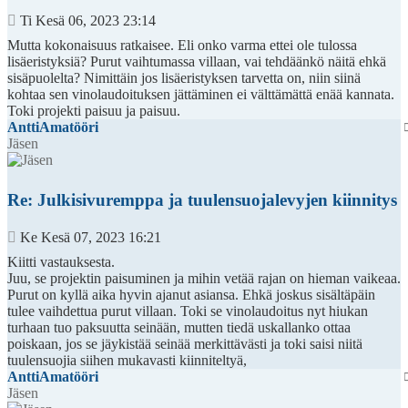
Viesti
Ti Kesä 06, 2023 23:14
Mutta kokonaisuus ratkaisee. Eli onko varma ettei ole tulossa
lisäeristyksiä? Purut vaihtumassa villaan, vai tehdäänkö näitä ehkä
sisäpuolelta? Nimittäin jos lisäeristyksen tarvetta on, niin siinä
kohtaa sen vinolaudoituksen jättäminen ei välttämättä enää kannata.
Toki projekti paisuu ja paisuu.
AnttiAmatööri
Jäsen
Re: Julkisivuremppa ja tuulensuojalevyjen kiinnitys
Viesti
Ke Kesä 07, 2023 16:21
Kiitti vastauksesta.
Juu, se projektin paisuminen ja mihin vetää rajan on hieman vaikeaa.
Purut on kyllä aika hyvin ajanut asiansa. Ehkä joskus sisältäpäin
tulee vaihdettua purut villaan. Toki se vinolaudoitus nyt hiukan
turhaan tuo paksuutta seinään, mutten tiedä uskallanko ottaa
poiskaan, jos se jäykistää seinää merkittävästi ja toki saisi niitä
tuulensuojia siihen mukavasti kiinniteltyä,
AnttiAmatööri
Jäsen