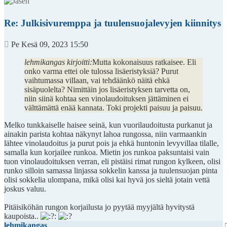
Re: Julkisivuremppa ja tuulensuojalevyjen kiinnitys
Viesti
Pe Kesä 09, 2023 15:50
lehmikangas kirjoitti:
Mutta kokonaisuus ratkaisee. Eli
onko varma ettei ole tulossa lisäeristyksiä? Purut
vaihtumassa villaan, vai tehdäänkö näitä ehkä
sisäpuolelta? Nimittäin jos lisäeristyksen tarvetta on,
niin siinä kohtaa sen vinolaudoituksen jättäminen ei
välttämättä enää kannata. Toki projekti paisuu ja paisuu.
Melko tunkkaiselle haisee seinä, kun vuorilaudoitusta purkanut ja
ainakin parista kohtaa näkynyt lahoa rungossa, niin varmaankin
lähtee vinolaudoitus ja purut pois ja ehkä huntonin levyvillaa tilalle,
samalla kun korjailee runkoa. Mietin jos runkoa paksuntaisi vain
tuon vinolaudoituksen verran, eli pistäisi rimat rungon kylkeen, olisi
runko silloin samassa linjassa sokkelin kanssa ja tuulensuojan pinta
olisi sokkelia ulompana, mikä olisi kai hyvä jos sieltä jotain vettä
joskus valuu.
Pitäisiköhän rungon korjailusta jo pyytää myyjältä hyvitystä
kaupoista..
lehmikangas