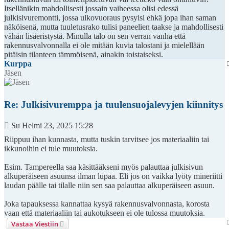
Itsellänikin mahdollisesti jossain vaiheessa olisi edessä
julkisivuremontti, jossa ulkovuoraus pysyisi ehkä jopa ihan saman
näköisenä, mutta tuuletusrako tulisi paneelien taakse ja mahdollisesti
vähän lisäeristystä. Minulla talo on sen verran vanha että
rakennusvalvonnalla ei ole mitään kuvia talostani ja mielellään
pitäisin tilanteen tämmöisenä, ainakin toistaiseksi.
Kurppa
Jäsen
Re: Julkisivuremppa ja tuulensuojalevyjen kiinnitys
Viesti
Su Helmi 23, 2025 15:28
Riippuu ihan kunnasta, mutta tuskin tarvitsee jos materiaaliin tai
ikkunoihin ei tule muutoksia.
Esim. Tampereella saa käsittääkseni myös palauttaa julkisivun
alkuperäiseen asuunsa ilman lupaa. Eli jos on vaikka lyöty mineriitti
laudan päälle tai tilalle niin sen saa palauttaa alkuperäiseen asuun.
Joka tapauksessa kannattaa kysyä rakennusvalvonnasta, korosta
vaan että materiaaliin tai aukotukseen ei ole tulossa muutoksia.
Vastaa Viestiin