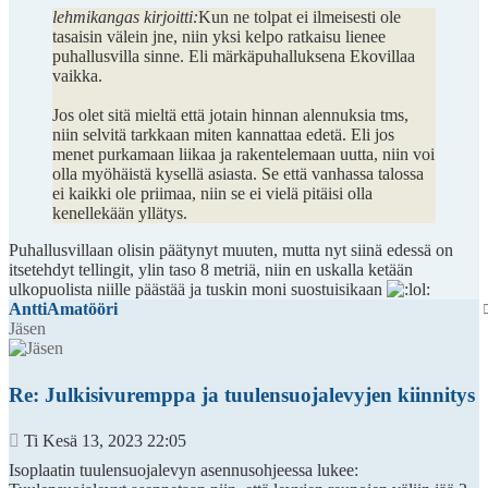
lehmikangas kirjoitti:
Kun ne tolpat ei ilmeisesti ole
tasaisin välein jne, niin yksi kelpo ratkaisu lienee
puhallusvilla sinne. Eli märkäpuhalluksena Ekovillaa
vaikka.
Jos olet sitä mieltä että jotain hinnan alennuksia tms,
niin selvitä tarkkaan miten kannattaa edetä. Eli jos
menet purkamaan liikaa ja rakentelemaan uutta, niin voi
olla myöhäistä kysellä asiasta. Se että vanhassa talossa
ei kaikki ole priimaa, niin se ei vielä pitäisi olla
kenellekään yllätys.
Puhallusvillaan olisin päätynyt muuten, mutta nyt siinä edessä on
itsetehdyt tellingit, ylin taso 8 metriä, niin en uskalla ketään
ulkopuolista niille päästää ja tuskin moni suostuisikaan
AnttiAmatööri
Jäsen
Re: Julkisivuremppa ja tuulensuojalevyjen kiinnitys
Viesti
Ti Kesä 13, 2023 22:05
Isoplaatin tuulensuojalevyn asennusohjeessa lukee: