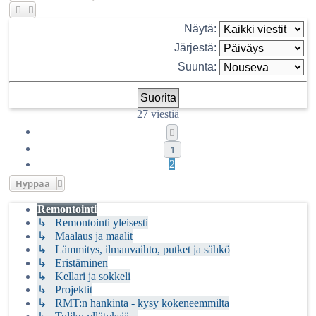
Näytä:
Järjestä:
Suunta:
27 viestiä
Edellinen
1
2
Hyppää
Remontointi
↳ Remontointi yleisesti
↳ Maalaus ja maalit
↳ Lämmitys, ilmanvaihto, putket ja sähkö
↳ Eristäminen
↳ Kellari ja sokkeli
↳ Projektit
↳ RMT:n hankinta - kysy kokeneemmilta