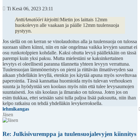
Viesti
Ti Kesä 06, 2023 23:11
AnttiAmatööri kirjoitti:
Mietin jos laittais 12mm
huokolevyn alle vaakaan ja päälle 12mm tuulensuoja
pystyyn.
Jos siellä on on kerran se vinolaudoitus alla ja tuulensuoja on tulossa
suoraan siihen kiinni, niin en näe ongelmaa vaikka levyjen saumat ei
osu runkotolppien kohdalle. Kaksi ohutta levyä päällekkäin on tässä
parempi kuin yksi paksu. Mutta mielestäni se kaksinkertainen
levytys ei oleellisesti paranna tilannetta yhteen levyyn verrattuna.
Tuulensuojan lämmöneristys on pieni ja riittävän ilmatiiveyden saa
aikaan yhdelläkin levyllä, etenkin jos käytää apuna myös soveltuvaa
paperointia. Tässä kannattaa huomioida myös tulevan verhouksen
suunta ja hyödyntää sen koolaus myös niin että tulee levysaumojen
suuntaisesti. Jos siis koolaus ja ilmarako on tulossa. Joten jos on
esim tiukkaa, ettei seinään saisi tulla paljoa lisää paksuutta, niin ihan
kelpo ratkaisu on tehdä yhdelläkin levykerroksella.
lehmikangas
Jäsen
Re: Julkisivuremppa ja tuulensuojalevyjen kiinnitys