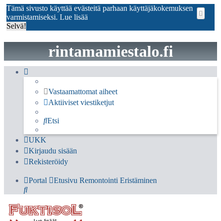
Tämä sivusto käyttää evästeitä parhaan käyttäjäkokemuksen
varmistamiseksi.
Lue lisää
Selvä!
rintamamiestalo.fi
Vastaamattomat aiheet
Aktiiviset viestiketjut
Etsi
UKK
Kirjaudu sisään
Rekisteröidy
Portal
Etusivu
Remontointi
Eristäminen
Etsi