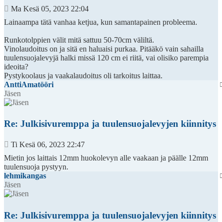
Viesti
Ma Kesä 05, 2023 22:04
Lainaampa tätä vanhaa ketjua, kun samantapainen probleema.
Runkotolppien välit mitä sattuu 50-70cm väliltä.
Vinolaudoitus on ja sitä en haluaisi purkaa. Pitääkö vain sahailla
tuulensuojalevyjä halki missä 120 cm ei riitä, vai olisiko parempia
ideoita?
Pystykoolaus ja vaakalaudoitus oli tarkoitus laittaa.
AnttiAmatööri
Jäsen
Re: Julkisivuremppa ja tuulensuojalevyjen kiinnitys
Viesti
Ti Kesä 06, 2023 22:47
Mietin jos laittais 12mm huokolevyn alle vaakaan ja päälle 12mm
tuulensuoja pystyyn.
lehmikangas
Jäsen
Re: Julkisivuremppa ja tuulensuojalevyjen kiinnitys