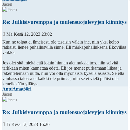
Jäsen
Re: Julkisivuremppa ja tuulensuojalevyjen kiinnitys
Viesti
Ma Kesä 12, 2023 23:02
Kun ne tolpat ei ilmeisesti ole tasaisin välein jne, niin yksi kelpo
ratkaisu lienee puhallusvilla sinne. Eli märkäpuhalluksena Ekovillaa
vaikka.
Jos olet sitä mieltä että jotain hinnan alennuksia tms, niin selvitä
tarkkaan miten kannattaa edetä. Eli jos menet purkamaan liikaa ja
rakentelemaan uutta, niin voi olla myöhäistä kysellä asiasta. Se että
vanhassa talossa ei kaikki ole priimaa, niin se ei vielä pitäisi olla
kenellekään yllätys.
AnttiAmatööri
Jäsen
Re: Julkisivuremppa ja tuulensuojalevyjen kiinnitys
Viesti
Ti Kesä 13, 2023 16:26