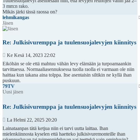
Tuulensuojalevyt asennetaan niin, että levyjen reunojen väliin jää 2–
3 mm:n rako.
Mikäs järki tässä raossa on?
lehmikangas
Jäsen
Re: Julkisivuremppa ja tuulensuojalevyjen kiinnitys
Viesti
Ke Kesä 14, 2023 22:02
Eiköhän se ole että mahtuu vähän levy elämään ja turpoamaankin
tarvittaessa. Normaaliasennuksessa tuolla raolla ei varmaan ole niin
haittaa kun takana aina tolppa. Itse asentaisin siltikin ne kyllä ihan
puskuun.
79TV
Uusi jäsen
Re: Julkisivuremppa ja tuulensuojalevyjen kiinnitys
Viesti
La Helmi 22, 2025 20:20
Lainataanpas tätä ketjua niin ei tarvi uutta laittaa. Ihan
mielenkiinnosta kyselen että haetteko julkisivuremonteille ihan
rakennusluvan tai toimenpideluvan vai teettekö vain ominluvin?