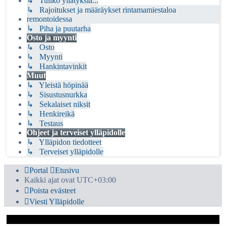
↳ Tuliko yllätyksiä...
↳ Rajoitukset ja määräykset rintamamiestaloa
remontoidessa
↳ Piha ja puutarha
Osto ja myynti
↳ Osto
↳ Myynti
↳ Hankintavinkit
Muut
↳ Yleistä höpinää
↳ Sisustusnurkka
↳ Sekalaiset niksit
↳ Henkireikä
↳ Testaus
Ohjeet ja terveiset ylläpidolle
↳ Ylläpidon tiedotteet
↳ Terveiset ylläpidolle
Portal
Etusivu
Kaikki ajat ovat
UTC+03:00
Poista evästeet
Viesti Ylläpidolle