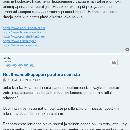
pois ja koolaus/oikaisu tehty lautaseinään. Lautaseinän takana on jokin
pitumipaperi/pahvi, purut ym. Pitääkö kipsit repiä pois ja asentaa
ilmansulkupaperi suoraan rimoihin ja uudet kipsit? Ei huvittaisi repiä
rimoja pois kun sitten pitää oikaista joka paikka..
https://www.äänikirjapalvelut.fi
https://www.liittymätarjoukset.fi
https://www.puhelinliittymät.com
https://www.kiilakehys.fi
https://www.äänikirjat.com
juha1
Jäsen
Re: Ilmansulkupaperi puuttuu seinistä
V
Ke Huhti 02, 2025 14:31
i
e
onko kuinka kova haitta siitä paperin puuttumisesta? Käykö mahoton
s
veto jokapaikassa sisälle ja kuinka sen kanssa on aiemmin tullut
t
i
toimeen?
Useinhan kipsin saumat on paklattu ja sillä rako ummessa, tapettikin
tekee tavallaan ilmansulkua pintaan.
Periaatteessa lattiassa oleva paperi ja seinän paperi on limitetty, ettei käy
vinkka sieltä, mutta senkin voi hoitaa muuten, kun hieman soveltaa, jos