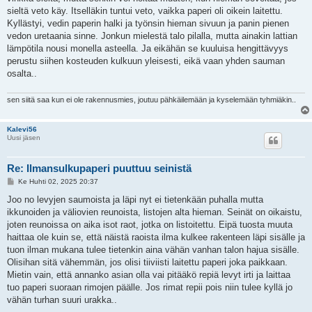
sieltä veto käy. Itselläkin tuntui veto, vaikka paperi oli oikein laitettu.
Kyllästyi, vedin paperin halki ja työnsin hieman sivuun ja panin pienen
vedon uretaania sinne. Jonkun mielestä talo pilalla, mutta ainakin lattian
lämpötila nousi monella asteella. Ja eikähän se kuuluisa hengittävyys
perustu siihen kosteuden kulkuun yleisesti, eikä vaan yhden sauman
osalta..
sen siitä saa kun ei ole rakennusmies, joutuu pähkäilemään ja kyselemään tyhmiäkin..
Kalevi56
Uusi jäsen
Re: Ilmansulkupaperi puuttuu seinistä
V
Ke Huhti 02, 2025 20:37
i
e
Joo no levyjen saumoista ja läpi nyt ei tietenkään puhalla mutta
s
ikkunoiden ja väliovien reunoista, listojen alta hieman. Seinät on oikaistu,
t
i
joten reunoissa on aika isot raot, jotka on listoitettu. Eipä tuosta muuta
haittaa ole kuin se, että näistä raoista ilma kulkee rakenteen läpi sisälle ja
tuon ilman mukana tulee tietenkin aina vähän vanhan talon hajua sisälle.
Olisihan sitä vähemmän, jos olisi tiiviisti laitettu paperi joka paikkaan.
Mietin vain, että annanko asian olla vai pitääkö repiä levyt irti ja laittaa
tuo paperi suoraan rimojen päälle. Jos rimat repii pois niin tulee kyllä jo
vähän turhan suuri urakka..