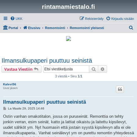
rintamamiestalo.fi
UKK
Rekisteröidy
Kirjaudu sisään
E
Portal
Etusivu
Remontointi
Remontointi yleisesti
t
s
i
Ilmansulkupaperi puuttuu seinistä
Etsi
Tarkennettu hak
Vastaa Viestiin
3 viestiä • Sivu
1
/
1
Kalevi56
Uusi jäsen
Ilmansulkupaperi puuttuu seinistä
V
La Maalis 29, 2025 14:46
i
e
Ostin vanhan omakotitalon, jossa on puruseinät. Remonttia on tehty
s
jonkin verran, esim seinät, katto ja lattiat oikaistu ja laitettu kipsilevyt,
t
i
uudet sähköt ym. Nyt huomasin että jostain syystä kipsilevyn alla ei ole
ilmansulkupaperia.. Vanhat seinälevyt ym on purettu remontin yhteydessä