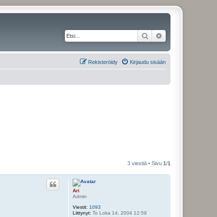
Etsi
Tarkennettu haku
Rekisteröidy
Kirjaudu sisään
3 viestiä • Sivu
1
/
1
Ari
Admin
Viestit:
1093
Liittynyt:
To Loka 14, 2004 12:59