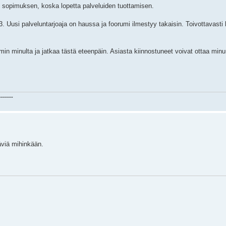
ut sopimuksen, koska lopetta palveluiden tuottamisen.
 Uusi palveluntarjoaja on haussa ja foorumi ilmestyy takaisin. Toivottavasti 
min minulta ja jatkaa tästä eteenpäin. Asiasta kiinnostuneet voivat ottaa min
-------
äviä mihinkään.