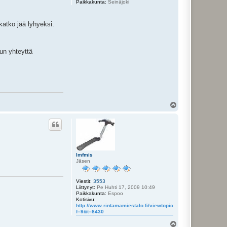
Paikkakunta:
Seinäjoki
katko jää lyhyeksi.
uun yhteyttä
Y
l
ö
s
lmfmis
Jäsen
Viestit:
3553
Liittynyt:
Pe Huhti 17, 2009 10:49
Paikkakunta:
Espoo
Kotisivu:
http://www.rintamamiestalo.fi/viewtopic.php?
f=9&t=8430
Y