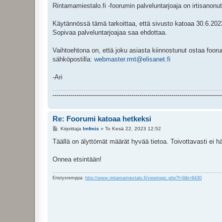
i
Rintamamiestalo.fi -foorumin palveluntarjoaja on irtisanon
Käytännössä tämä tarkoittaa, että sivusto katoaa 30.6.2023.
Sopivaa palveluntarjoajaa saa ehdottaa.
Vaihtoehtona on, että joku asiasta kiinnostunut ostaa fooru
sähköpostilla:
webmaster.rmt@elisanet.fi
-Ari
-------------------------------------------------------------------------------------
Re: Foorumi katoaa hetkeksi
V
Kirjoittaja
lmfmis
»
To Kesä 22, 2023 12:52
i
e
Täällä on älyttömät määrät hyvää tietoa. Toivottavasti ei h
s
t
i
Onnea etsintään!
Eristysremppa:
http://www.rintamamiestalo.fi/viewtopic.php?f=9&t=8430