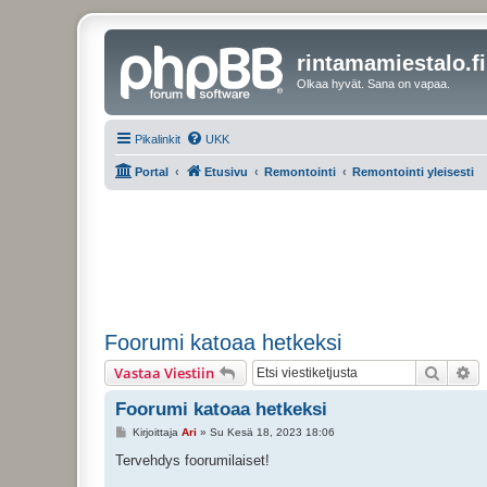
rintamamiestalo.fi
Olkaa hyvät. Sana on vapaa.
Pikalinkit
UKK
Portal
Etusivu
Remontointi
Remontointi yleisesti
Foorumi katoaa hetkeksi
Etsi
Ta
Vastaa Viestiin
Foorumi katoaa hetkeksi
V
Kirjoittaja
Ari
»
Su Kesä 18, 2023 18:06
i
e
Tervehdys foorumilaiset!
s
t