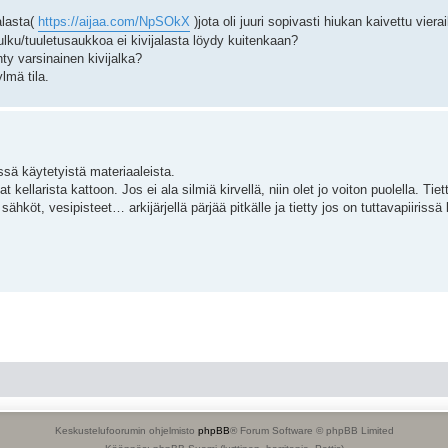
alasta(
https://aijaa.com/NpSOkX
)jota oli juuri sopivasti hiukan kaivettu viera
kulku/tuuletusaukkoa ei kivijalasta löydy kuitenkaan?
hty varsinainen kivijalka?
lmä tila.
issä käytetyistä materiaaleista.
kellarista kattoon. Jos ei ala silmiä kirvellä, niin olet jo voiton puolella. Tiet
t, sähköt, vesipisteet… arkijärjellä pärjää pitkälle ja tietty jos on tuttavapiiri
Keskustelufoorumin ohjelmisto
phpBB
® Forum Software © phpBB Limited