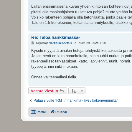
Laitan ensimmäisenä kuvan yhden kiintoisan kohteen kivij
pitäisi olla rossipohjainen tuulettuva pohja? mutta yhtään 
Voisiko rakenteen pohjalla olla betonilaatta, jonka päälle te
Talo on 1.5 kerroksinen, kellaritila lämmitykselle, ullakko ky
Re: Taloa hankkimassa-
V
Kirjoittaja
VartiaisenArto
»
To Touko 29, 2025 7:18
i
e
Kysele myyjältä ainakin tietoja tehdyistä korjauksista ja ni
s
Ja jos nenä on kuin homekoiralla, niin nuuhki nurkat ja paikat 
t
i
rakenteelliset tarkastukset, katto, läpiviennit, uunit, hormi
tyyppejä, niin niitä mukaan.
Onnea valitsemallasi tiellä.
Vastaa Viestiin
Palaa sivulle “RMT:n hankinta - kysy kokeneemmilta”
Portal
Etusivu