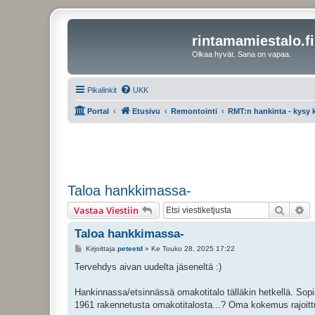
rintamamiestalo.fi
Olkaa hyvät. Sana on vapaa.
Pikalinkit
UKK
Portal
Etusivu
Remontointi
RMT:n hankinta - kysy
Taloa hankkimassa-
Etsi
Ta
Vastaa Viestiin
Taloa hankkimassa-
V
Kirjoittaja
peteetd
»
Ke Touko 28, 2025 17:22
i
e
Tervehdys aivan uudelta jäseneltä :)
s
t
i
Hankinnassa/etsinnässä omakotitalo tälläkin hetkellä. Sopisi
1961 rakennetusta omakotitalosta...? Oma kokemus rajoittuu