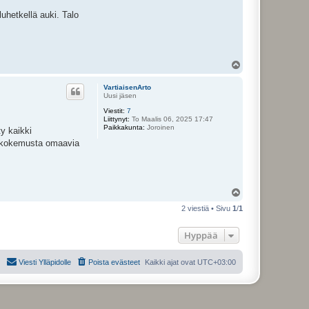
iluhetkellä auki. Talo
Y
l
ö
VartiaisenArto
s
Uusi jäsen
Viestit:
7
Liittynyt:
To Maalis 06, 2025 17:47
Paikkakunta:
Joroinen
ty kaikki
ssä kokemusta omaavia
Y
l
2 viestiä • Sivu
1
/
1
ö
s
Hyppää
Viesti Ylläpidolle
Poista evästeet
Kaikki ajat ovat
UTC+03:00