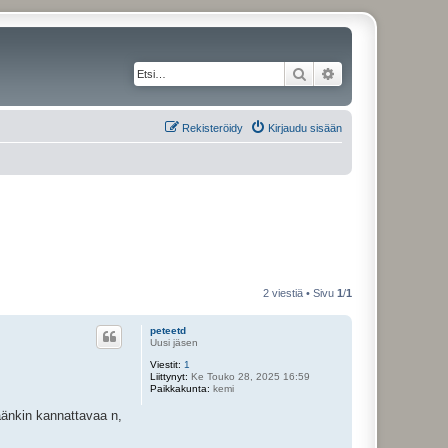
Etsi
Tarkennettu haku
Rekisteröidy
Kirjaudu sisään
2 viestiä • Sivu
1
/
1
peteetd
Uusi jäsen
Viestit:
1
Liittynyt:
Ke Touko 28, 2025 16:59
Paikkakunta:
kemi
täänkin kannattavaa n,