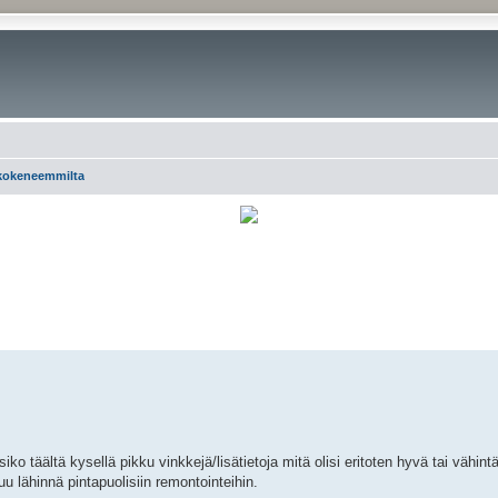
 kokeneemmilta
rkennettu haku
ko täältä kysellä pikku vinkkejä/lisätietoja mitä olisi eritoten hyvä tai vähin
 lähinnä pintapuolisiin remontointeihin.