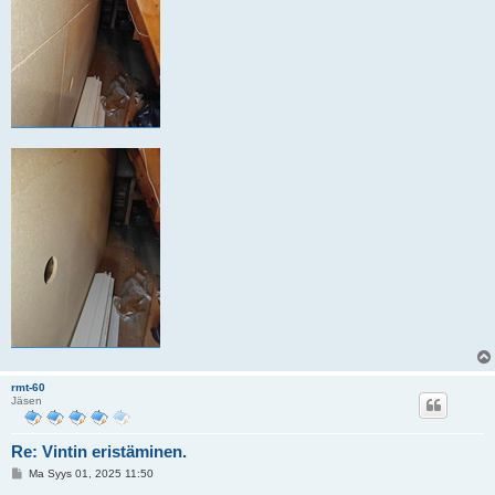
rmt-60
Jäsen
Re: Vintin eristäminen.
V
Ma Syys 01, 2025 11:50
i