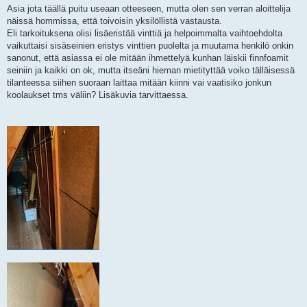
i
Asia jota täällä puitu useaan otteeseen, mutta olen sen verran aloittelija
näissä hommissa, että toivoisin yksilöllistä vastausta.
Eli tarkoituksena olisi lisäeristää vinttiä ja helpoimmalta vaihtoehdolta
vaikuttaisi sisäseinien eristys vinttien puolelta ja muutama henkilö onkin
sanonut, että asiassa ei ole mitään ihmettelyä kunhan läiskii finnfoamit
seiniin ja kaikki on ok, mutta itseäni hieman mietityttää voiko tälläisessä
tilanteessa siihen suoraan laittaa mitään kiinni vai vaatisiko jonkun
koolaukset tms väliin? Lisäkuvia tarvittaessa.