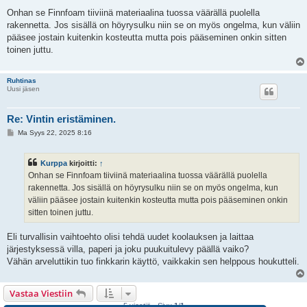
i
e
Onhan se Finnfoam tiiviinä materiaalina tuossa väärällä puolella
s
rakennetta. Jos sisällä on höyrysulku niin se on myös ongelma, kun väliin
t
i
pääsee jostain kuitenkin kosteutta mutta pois pääseminen onkin sitten
toinen juttu.
Ruhtinas
Uusi jäsen
Re: Vintin eristäminen.
V
Ma Syys 22, 2025 8:16
i
e
s
Kurppa
kirjoitti:
↑
t
i
Onhan se Finnfoam tiiviinä materiaalina tuossa väärällä puolella
rakennetta. Jos sisällä on höyrysulku niin se on myös ongelma, kun
väliin pääsee jostain kuitenkin kosteutta mutta pois pääseminen onkin
sitten toinen juttu.
Eli turvallisin vaihtoehto olisi tehdä uudet koolauksen ja laittaa
järjestyksessä villa, paperi ja joku puukuitulevy päällä vaiko?
Vähän arveluttikin tuo finkkarin käyttö, vaikkakin sen helppous houkutteli.
Vastaa Viestiin
5 viestiä • Sivu
1
/
1