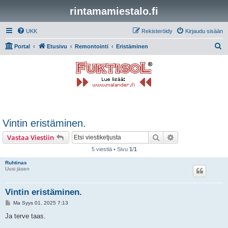
rintamamiestalo.fi
UKK
Rekisteröidy
Kirjaudu sisään
E
Portal
Etusivu
Remontointi
Eristäminen
t
s
i
Vintin eristäminen.
Etsi
Tarkennettu hak
Vastaa Viestiin
5 viestiä • Sivu
1
/
1
Ruhtinas
Uusi jäsen
Vintin eristäminen.
V
Ma Syys 01, 2025 7:13
i
e
Ja terve taas.
s
t