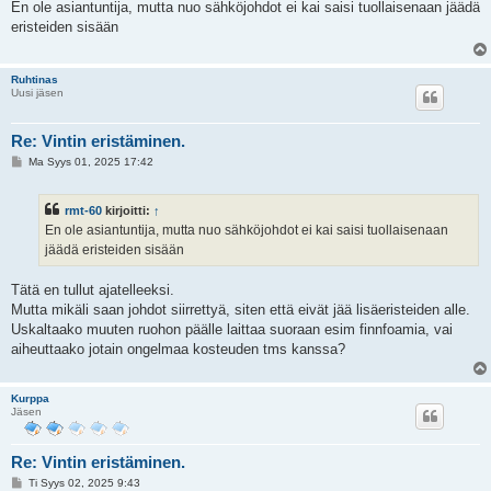
e
En ole asiantuntija, mutta nuo sähköjohdot ei kai saisi tuollaisenaan jäädä
s
eristeiden sisään
t
i
Ruhtinas
Uusi jäsen
Re: Vintin eristäminen.
V
Ma Syys 01, 2025 17:42
i
e
s
rmt-60
kirjoitti:
↑
t
i
En ole asiantuntija, mutta nuo sähköjohdot ei kai saisi tuollaisenaan
jäädä eristeiden sisään
Tätä en tullut ajatelleeksi.
Mutta mikäli saan johdot siirrettyä, siten että eivät jää lisäeristeiden alle.
Uskaltaako muuten ruohon päälle laittaa suoraan esim finnfoamia, vai
aiheuttaako jotain ongelmaa kosteuden tms kanssa?
Kurppa
Jäsen
Re: Vintin eristäminen.
V
Ti Syys 02, 2025 9:43