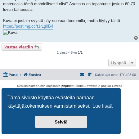
i
materiaalia tämä mahdollisesti olisi? Asennus on tapahtunut joskus 60-70
luvun taitteessa.
Kuva ei jostain syystä näy suoraan foorumilla, mutta löytyy tästä:
https://postimg.cc/t1rLg0B4
Vastaa Viestiin
1 viesti • Sivu
1
/
1
Hyppää
Portal
Etusivu
Kaikki ajat ovat
UTC+03:00
Keskustelufoorumin ohjelmisto
phpBB
® Forum Software © phpBB Limited
Käännös: phpBB Suomi (lurttinen, harritapio, Pettis)
Tämä sivusto käyttää evästeitä parhaan
Yksityisyys
|
Ehdot
käyttäjäkokemuksen varmistamiseksi.
Lue lisää
Selvä!