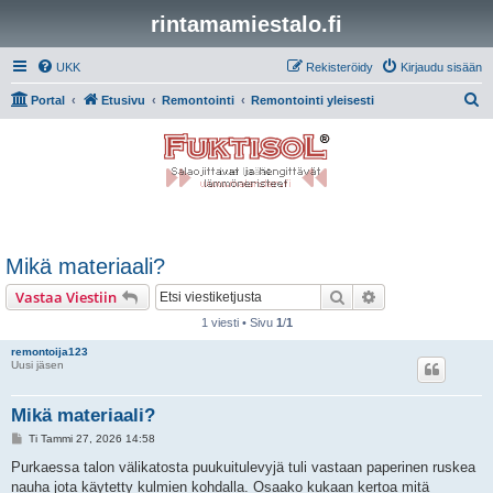
rintamamiestalo.fi
UKK
Rekisteröidy
Kirjaudu sisään
E
Portal
Etusivu
Remontointi
Remontointi yleisesti
t
s
i
Mikä materiaali?
Etsi
Tarkennettu hak
Vastaa Viestiin
1 viesti • Sivu
1
/
1
remontoija123
Uusi jäsen
Mikä materiaali?
V
Ti Tammi 27, 2026 14:58
i
e
Purkaessa talon välikatosta puukuitulevyjä tuli vastaan paperinen ruskea
s
nauha jota käytetty kulmien kohdalla. Osaako kukaan kertoa mitä
t