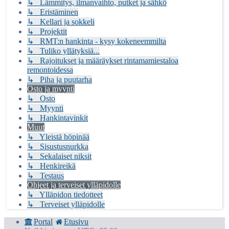
↳ Lämmitys, ilmanvaihto, putket ja sähkö
↳ Eristäminen
↳ Kellari ja sokkeli
↳ Projektit
↳ RMT:n hankinta - kysy kokeneemmilta
↳ Tuliko yllätyksiä...
↳ Rajoitukset ja määräykset rintamamiestaloa
remontoidessa
↳ Piha ja puutarha
Osto ja myynti
↳ Osto
↳ Myynti
↳ Hankintavinkit
Muut
↳ Yleistä höpinää
↳ Sisustusnurkka
↳ Sekalaiset niksit
↳ Henkireikä
↳ Testaus
Ohjeet ja terveiset ylläpidolle
↳ Ylläpidon tiedotteet
↳ Terveiset ylläpidolle
Portal
Etusivu