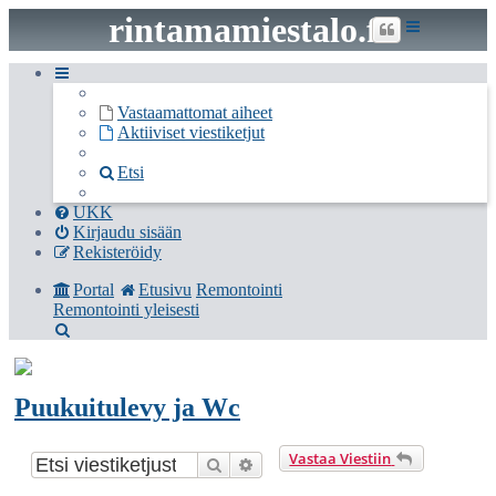
rintamamiestalo.fi
Vastaamattomat aiheet
Aktiiviset viestiketjut
Etsi
UKK
Kirjaudu sisään
Rekisteröidy
Portal
Etusivu
Remontointi
Remontointi yleisesti
Etsi
Puukuitulevy ja Wc
Vastaa Viestiin
Etsi
Tarkennettu haku