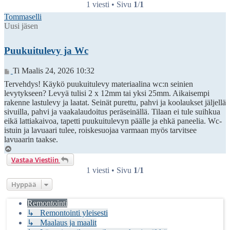
1 viesti • Sivu
1
/
1
Tommaselli
Uusi jäsen
Puukuitulevy ja Wc
Viesti
Ti Maalis 24, 2026 10:32
Tervehdys! Käykö puukuitulevy materiaalina wc:n seinien
levytykseen? Levyä tulisi 2 x 12mm tai yksi 25mm. Aikaisempi
rakenne lastulevy ja laatat. Seinät purettu, pahvi ja koolaukset jäljellä
sivuilla, pahvi ja vaakalaudoitus peräseinällä. Tilaan ei tule suihkua
eikä lattiakaivoa, tapetti puukuitulevyn päälle ja ehkä paneelia. Wc-
istuin ja lavuaari tulee, roiskesuojaa varmaan myös tarvitsee
lavuaarin taakse.
Ylös
Vastaa Viestiin
1 viesti • Sivu
1
/
1
Hyppää
Remontointi
↳ Remontointi yleisesti
↳ Maalaus ja maalit