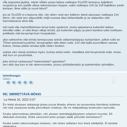
olla tarpeeksi jäykkä, mietin olisiko paras laittaa vaikkapa 51x200 kertopuu kyljelleen
t
rungoksi ja sen päälle alkaa rakentamaan koppia, vaiko vaikkapa 2x6 tai 2x8 kyljelleen pariin
i
kertaan, liima väliin ja ruuvit kiinni?
jos se 51x200 ei s-laatuna riitä, niin sitten voisi sen kylkeen iskeä alaosaan vaikkapa 2x4
kiinni, niin saisi sen yläpuolelle neljä tuumaa tilaa lattianiskalle ja se alalankku olisi
kannattavana siinä alla.
toki saisi olla mahdollisimman kevyt koko systeemi, mutta ajatuksena kuitenkin laittaa
ekovillat väliin. ei viitsi ilman villoja tehdä, jos kuitenkin piippu ja pieni kamiina tulisi nurkkaan.
peltikatto olisi kevyempi kuin huopakatto..
yksi vaihtoehto olisi tehdä kertopuusta seinät väliseinätolppaa hyödyntäen, jolloin tulisi se
70mm seinävahvuudeksi, kevyempikin siitä sitten tulisi. 2x3 olisi kyllä suunnilleen samaa
kokoa, hintaa pitäisi verrata kyllä niiden kesken.
suksia olen tässä pohtinut myös, kuinka tekisi nekin. metallista toki kevyemmät tulisi, mutta
sitä kun on puuihmisiä..
joku tehnyt vastaavaa? kokemuksia? ajatuksia?
sen siitä saa kun ei ole rakennusmies, joutuu pähkäilemään ja kyselemään tyhmiäkin..
lehmikangas
Jäsen
RE: SIIRRETTÄVÄ MÖKKI
V
La Heinä 16, 2022 0:07
i
En tekisi alustaan ratkaisuja joissa puuta liimattu yhteen tai muutenkaa kiinnitetty toisiinsa
e
niin että vastaavat isoilta pinnoiltaan toisiinsa. Ne on riskipaikkoja kosteuden kannalta.
s
Koska rakennelmaa siirretään, niin alustan ristimittajäykkyyteen erityinen huomio. Eli
t
riittävästi vinotukia. Ehkä vanerointi koko pohjan alalle johonkin kerrokseen?
i
Koska tuskin rakennuslupia moiseen, niin tekee sellaisen kun itseä miellyttää. Ei tarvitse
ylimitoittaa.