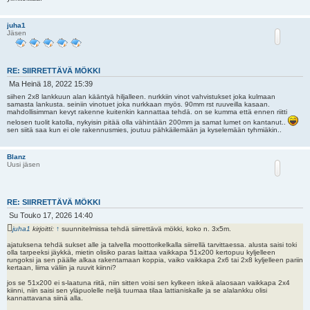
juha1
Jäsen
RE: SIIRRETTÄVÄ MÖKKI
V
Ma Heinä 18, 2022 15:39
i
siihen 2x8 lankkuun alan kääntyä hiljalleen. nurkkiin vinot vahvistukset joka kulmaan
e
samasta lankusta. seiniin vinotuet joka nurkkaan myös. 90mm rst ruuveilla kasaan.
mahdollisimman kevyt rakenne kuitenkin kannattaa tehdä. on se kumma että ennen riitti
s
t
nelosen tuolit katolla, nykyisin pitää olla vähintään 200mm ja samat lumet on kantanut..
sen siitä saa kun ei ole rakennusmies, joutuu pähkäilemään ja kyselemään tyhmiäkin..
i
Blanz
Uusi jäsen
RE: SIIRRETTÄVÄ MÖKKI
V
Su Touko 17, 2026 14:40
i
juha1
kirjoitti:
↑
suunnitelmissa tehdä siirrettävä mökki, koko n. 3x5m.
e
s
ajatuksena tehdä sukset alle ja talvella moottorikelkalla siirrellä tarvittaessa. alusta saisi toki
olla tarpeeksi jäykkä, mietin olisiko paras laittaa vaikkapa 51x200 kertopuu kyljelleen
t
rungoksi ja sen päälle alkaa rakentamaan koppia, vaiko vaikkapa 2x6 tai 2x8 kyljelleen pariin
i
kertaan, liima väliin ja ruuvit kiinni?
jos se 51x200 ei s-laatuna riitä, niin sitten voisi sen kylkeen iskeä alaosaan vaikkapa 2x4
kiinni, niin saisi sen yläpuolelle neljä tuumaa tilaa lattianiskalle ja se alalankku olisi
kannattavana siinä alla.