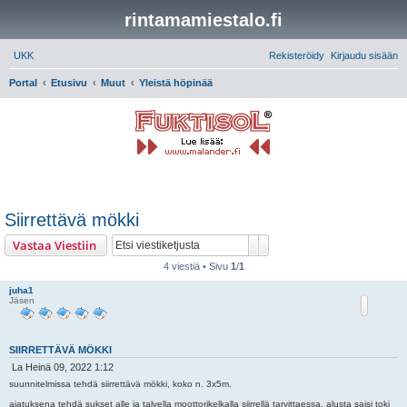
rintamamiestalo.fi
UKK
Rekisteröidy
Kirjaudu sisään
E
Portal
Etusivu
Muut
Yleistä höpinää
t
s
i
Siirrettävä mökki
Etsi
Tarkennettu haku
Vastaa Viestiin
4 viestiä • Sivu
1
/
1
juha1
Jäsen
SIIRRETTÄVÄ MÖKKI
V
La Heinä 09, 2022 1:12
i
suunnitelmissa tehdä siirrettävä mökki, koko n. 3x5m.
e
ajatuksena tehdä sukset alle ja talvella moottorikelkalla siirrellä tarvittaessa. alusta saisi toki
s