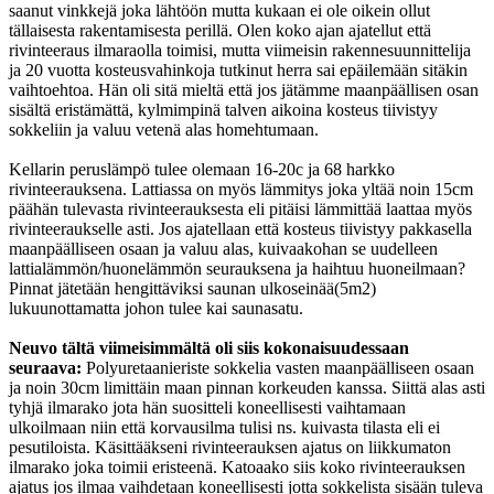
saanut vinkkejä joka lähtöön mutta kukaan ei ole oikein ollut
tällaisesta rakentamisesta perillä. Olen koko ajan ajatellut että
rivinteeraus ilmaraolla toimisi, mutta viimeisin rakennesuunnittelija
ja 20 vuotta kosteusvahinkoja tutkinut herra sai epäilemään sitäkin
vaihtoehtoa. Hän oli sitä mieltä että jos jätämme maanpäällisen osan
sisältä eristämättä, kylmimpinä talven aikoina kosteus tiivistyy
sokkeliin ja valuu vetenä alas homehtumaan.
Kellarin peruslämpö tulee olemaan 16-20c ja 68 harkko
rivinteerauksena. Lattiassa on myös lämmitys joka yltää noin 15cm
päähän tulevasta rivinteerauksesta eli pitäisi lämmittää laattaa myös
rivinteeraukselle asti. Jos ajatellaan että kosteus tiivistyy pakkasella
maanpäälliseen osaan ja valuu alas, kuivaakohan se uudelleen
lattialämmön/huonelämmön seurauksena ja haihtuu huoneilmaan?
Pinnat jätetään hengittäviksi saunan ulkoseinää(5m2)
lukuunottamatta johon tulee kai saunasatu.
Neuvo tältä viimeisimmältä oli siis kokonaisuudessaan
seuraava:
Polyuretaanieriste sokkelia vasten maanpäälliseen osaan
ja noin 30cm limittäin maan pinnan korkeuden kanssa. Siittä alas asti
tyhjä ilmarako jota hän suositteli koneellisesti vaihtamaan
ulkoilmaan niin että korvausilma tulisi ns. kuivasta tilasta eli ei
pesutiloista. Käsittääkseni rivinteerauksen ajatus on liikkumaton
ilmarako joka toimii eristeenä. Katoaako siis koko rivinteerauksen
ajatus jos ilmaa vaihdetaan koneellisesti jotta sokkelista sisään tuleva