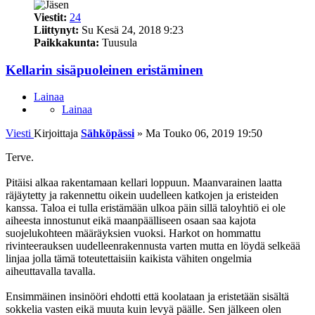
Viestit:
24
Liittynyt:
Su Kesä 24, 2018 9:23
Paikkakunta:
Tuusula
Kellarin sisäpuoleinen eristäminen
Lainaa
Lainaa
Viesti
Kirjoittaja
Sähköpässi
»
Ma Touko 06, 2019 19:50
Terve.
Pitäisi alkaa rakentamaan kellari loppuun. Maanvarainen laatta
räjäytetty ja rakennettu oikein uudelleen katkojen ja eristeiden
kanssa. Taloa ei tulla eristämään ulkoa päin sillä taloyhtiö ei ole
aiheesta innostunut eikä maanpäälliseen osaan saa kajota
suojelukohteen määräyksien vuoksi. Harkot on hommattu
rivinteerauksen uudelleenrakennusta varten mutta en löydä selkeää
linjaa jolla tämä toteutettaisiin kaikista vähiten ongelmia
aiheuttavalla tavalla.
Ensimmäinen insinööri ehdotti että koolataan ja eristetään sisältä
sokkelia vasten eikä muuta kuin levyä päälle. Sen jälkeen olen