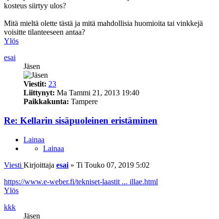
kosteus siirtyy ulos?
Mitä mieltä olette tästä ja mitä mahdollisia huomioita tai vinkkejä
voisitte tilanteeseen antaa?
Ylös
esai
Jäsen
Viestit:
23
Liittynyt:
Ma Tammi 21, 2013 19:40
Paikkakunta:
Tampere
Re: Kellarin sisäpuoleinen eristäminen
Lainaa
Lainaa
Viesti
Kirjoittaja
esai
»
Ti Touko 07, 2019 5:02
https://www.e-weber.fi/tekniset-laastit ... illae.html
Ylös
kkk
Jäsen