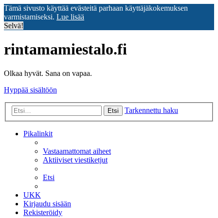
Tämä sivusto käyttää evästeitä parhaan käyttäjäkokemuksen
varmistamiseksi.
Lue lisää
Selvä!
rintamamiestalo.fi
Olkaa hyvät. Sana on vapaa.
Hyppää sisältöön
Tarkennettu haku
Etsi
Pikalinkit
Vastaamattomat aiheet
Aktiiviset viestiketjut
Etsi
UKK
Kirjaudu sisään
Rekisteröidy