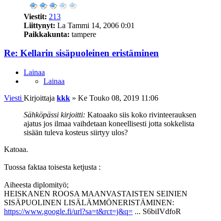
Viestit:
213
Liittynyt:
La Tammi 14, 2006 0:01
Paikkakunta:
tampere
Re: Kellarin sisäpuoleinen eristäminen
Lainaa
Lainaa
Viesti
Kirjoittaja
kkk
»
Ke Touko 08, 2019 11:06
Sähköpässi kirjoitti:
Katoaako siis koko rivinteerauksen
ajatus jos ilmaa vaihdetaan koneellisesti jotta sokkelista
sisään tuleva kosteus siirtyy ulos?
Katoaa.
Tuossa faktaa toisesta ketjusta :
Aiheesta diplomityö;
HEISKANEN ROOSA MAANVASTAISTEN SEINIEN
SISÄPUOLINEN LISÄLÄMMÖNERISTÄMINEN:
https://www.google.fi/url?sa=t&rct=j&q=
... S6biIVdfoR