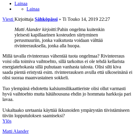
Lainaa
Lainaa
Viesti
Kirjoittaja
Sähköpässi
»
Ti Touko 14, 2019 22:27
Matti Alander kirjoitti:
Pahin ongelma kuitenkin
yleisesti kapillaarinen kosteuden siirtyminen
perusmuuriin, jonka vaikutusta voidaan välttää
rivinteerauksella, jonka alla huopa.
Millä tavalla rivinteeraus vähentää tuota ongelmaa? Rivinteeraus
voisi olla toimiva vaihtoehto, sillä tarkoitus ei ole tehdä kellarista
energiatehokasta sillä puhutaan vanhasta talosta. Olisi silti kiva
saada pientä eristystä esim. rivinteerauksen avulla että ulkoseinänä ei
olisi suoraa maanvastainen sokkeli.
Tuo ylempänä ehdotettu kalsiumsilikaattieriste olisi ollut varmasti
hyvä vaihtoehto mutta hätähousuna ehdin jo hommata harkkoja pari
lavaa.
Uskaltaako uretaania käyttää ikkunoiden ympärystän tiivistämiseen
tiiviin lopputuloksen saamiseksi?
Ylös
Matti Alander