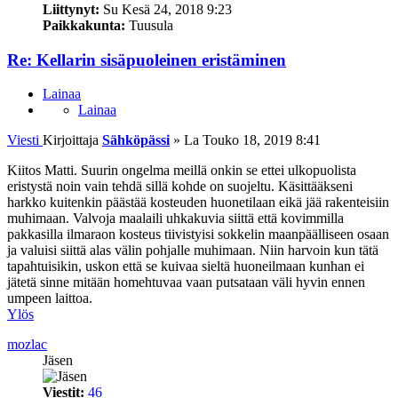
Liittynyt:
Su Kesä 24, 2018 9:23
Paikkakunta:
Tuusula
Re: Kellarin sisäpuoleinen eristäminen
Lainaa
Lainaa
Viesti
Kirjoittaja
Sähköpässi
»
La Touko 18, 2019 8:41
Kiitos Matti. Suurin ongelma meillä onkin se ettei ulkopuolista
eristystä noin vain tehdä sillä kohde on suojeltu. Käsittääkseni
harkko kuitenkin päästää kosteuden huonetilaan eikä jää rakenteisiin
muhimaan. Valvoja maalaili uhkakuvia siittä että kovimmilla
pakkasilla ilmaraon kosteus tiivistyisi sokkelin maanpäälliseen osaan
ja valuisi siittä alas välin pohjalle muhimaan. Niin harvoin kun tätä
tapahtuisikin, uskon että se kuivaa sieltä huoneilmaan kunhan ei
jätetä sinne mitään homehtuvaa vaan putsataan väli hyvin ennen
umpeen laittoa.
Ylös
mozlac
Jäsen
Viestit:
46