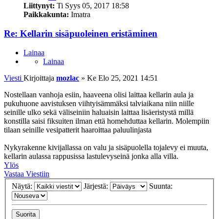
Liittynyt:
Ti Syys 05, 2017 18:58
Paikkakunta:
Imatra
Re: Kellarin sisäpuoleinen eristäminen
Lainaa
Lainaa
Viesti
Kirjoittaja
mozlac
»
Ke Elo 25, 2021 14:51
Nostellaan vanhoja esiin, haaveena olisi laittaa kellarin aula ja
pukuhuone aavistuksen viihtyisämmäksi talviaikana niin niille
seinille ulko sekä väliseiniin haluaisin laittaa lisäeristystä millä
konstilla saisi fiksuiten ilman että homehduttaa kellarin. Molempiin
tilaan seinille vesipatterit haaroittaa paluulinjasta
Nykyrakenne kivijallassa on valu ja sisäpuolella tojalevy ei muuta,
kellarin aulassa rappusissa lastulevyseinä jonka alla villa.
Ylös
Vastaa Viestiin
Näytä:
Järjestä:
Suunta: