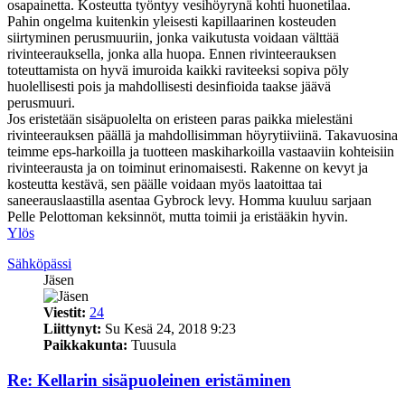
osapainetta. Kosteutta työntyy vesihöyrynä kohti huonetilaa.
Pahin ongelma kuitenkin yleisesti kapillaarinen kosteuden
siirtyminen perusmuuriin, jonka vaikutusta voidaan välttää
rivinteerauksella, jonka alla huopa. Ennen rivinteerauksen
toteuttamista on hyvä imuroida kaikki raviteeksi sopiva pöly
huolellisesti pois ja mahdollisesti desinfioida taakse jäävä
perusmuuri.
Jos eristetään sisäpuolelta on eristeen paras paikka mielestäni
rivinteerauksen päällä ja mahdollisimman höyrytiiviinä. Takavuosina
teimme eps-harkoilla ja tuotteen maskiharkoilla vastaaviin kohteisiin
rivinteerausta ja on toiminut erinomaisesti. Rakenne on kevyt ja
kosteutta kestävä, sen päälle voidaan myös laatoittaa tai
saneerauslaastilla asentaa Gybrock levy. Homma kuuluu sarjaan
Pelle Pelottoman keksinnöt, mutta toimii ja eristääkin hyvin.
Ylös
Sähköpässi
Jäsen
Viestit:
24
Liittynyt:
Su Kesä 24, 2018 9:23
Paikkakunta:
Tuusula
Re: Kellarin sisäpuoleinen eristäminen