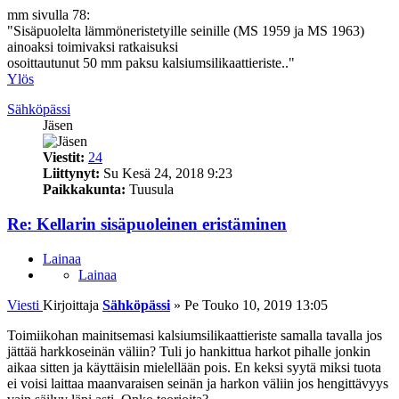
mm sivulla 78:
"Sisäpuolelta lämmöneristetyille seinille (MS 1959 ja MS 1963)
ainoaksi toimivaksi ratkaisuksi
osoittautunut 50 mm paksu kalsiumsilikaattieriste.."
Ylös
Sähköpässi
Jäsen
Viestit:
24
Liittynyt:
Su Kesä 24, 2018 9:23
Paikkakunta:
Tuusula
Re: Kellarin sisäpuoleinen eristäminen
Lainaa
Lainaa
Viesti
Kirjoittaja
Sähköpässi
»
Pe Touko 10, 2019 13:05
Toimiikohan mainitsemasi kalsiumsilikaattieriste samalla tavalla jos
jättää harkkoseinän väliin? Tuli jo hankittua harkot pihalle jonkin
aikaa sitten ja käyttäisin mielellään pois. En keksi syytä miksi tuota
ei voisi laittaa maanvaraisen seinän ja harkon väliin jos hengittävyys