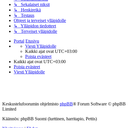
↳ Sekalaiset niksit
↳ Henkireikä
↳ Testaus
Ohjeet ja terveiset ylläpidolle
↳ Ylläpidon tiedotteet
↳ Terveiset ylläpidolle
Portal
Etusivu
Viesti Ylläpidolle
Kaikki ajat ovat
UTC+03:00
Poista evästeet
Kaikki ajat ovat
UTC+03:00
Poista evästeet
Viesti Ylläpidolle
Keskustelufoorumin ohjelmisto
phpBB
® Forum Software © phpBB
Limited
Käännös: phpBB Suomi (lurttinen, harritapio, Pettis)