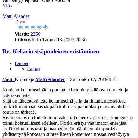
vain säilyy läpi asti. Onko teorioita?
Ylös
Matti Alander
Jäsen
Viestit:
2256
Liittynyt:
To Tammi 13, 2005 20:36
Re: Kellarin sisäpuoleinen eristäminen
Lainaa
Lainaa
Viesti
Kirjoittaja
Matti Alander
»
Su Touko 12, 2019 8:41
Koolatut kellarinseinät ja puulattiat betonin päällä ovat tunnettuja
riskirakenteita.
Siitä on lähdettävä, että kellarinseinä ja lattia rintamamiestalossa
pyrkii kuivumaan sisäänpäin kohti tasapainotilaa ja ilmanvaihdon
osuus on tärkeää.
Rivinteeraus on todettu toimivaksi rakenteeksi jo vuosikymmeniä ja
toimii kohtuullisesti edelleen. Koska eristys vaatimaton energiaa
kyllä kuluu runsaasti ja maaperän lämpiäminen ulkopuolella
yhdistettynä korkeaan suhteelliseen kosteuteen nostaa vesihöyryn