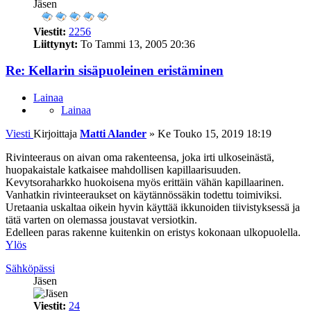
Jäsen
Viestit:
2256
Liittynyt:
To Tammi 13, 2005 20:36
Re: Kellarin sisäpuoleinen eristäminen
Lainaa
Lainaa
Viesti
Kirjoittaja
Matti Alander
»
Ke Touko 15, 2019 18:19
Rivinteeraus on aivan oma rakenteensa, joka irti ulkoseinästä,
huopakaistale katkaisee mahdollisen kapillaarisuuden.
Kevytsoraharkko huokoisena myös erittäin vähän kapillaarinen.
Vanhatkin rivinteeraukset on käytännössäkin todettu toimiviksi.
Uretaania uskaltaa oikein hyvin käyttää ikkunoiden tiivistyksessä ja
tätä varten on olemassa joustavat versiotkin.
Edelleen paras rakenne kuitenkin on eristys kokonaan ulkopuolella.
Ylös
Sähköpässi
Jäsen
Viestit:
24