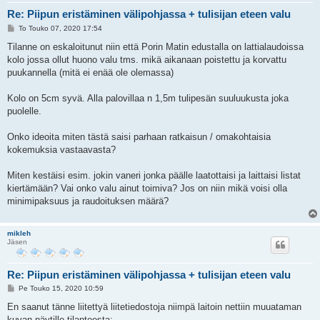
Re: Piipun eristäminen välipohjassa + tulisijan eteen valu
V
To Touko 07, 2020 17:54
i
e
Tilanne on eskaloitunut niin että Porin Matin edustalla on lattialaudoissa
s
kolo jossa ollut huono valu tms. mikä aikanaan poistettu ja korvattu
t
i
puukannella (mitä ei enää ole olemassa)
Kolo on 5cm syvä. Alla palovillaa n 1,5m tulipesän suuluukusta joka
puolelle.
Onko ideoita miten tästä saisi parhaan ratkaisun / omakohtaisia
kokemuksia vastaavasta?
Miten kestäisi esim. jokin vaneri jonka päälle laatottaisi ja laittaisi listat
kiertämään? Vai onko valu ainut toimiva? Jos on niin mikä voisi olla
minimipaksuus ja raudoituksen määrä?
mikleh
Jäsen
Re: Piipun eristäminen välipohjassa + tulisijan eteen valu
V
Pe Touko 15, 2020 10:59
i
e
En saanut tänne liitettyä liitetiedostoja niimpä laitoin nettiin muuataman
s
kuvan näytille tilanteesta: