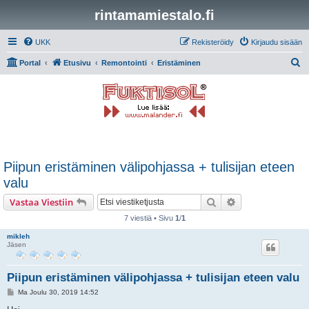
rintamamiestalo.fi
UKK
Rekisteröidy
Kirjaudu sisään
E
Portal
Etusivu
Remontointi
Eristäminen
t
s
i
Piipun eristäminen välipohjassa + tulisijan eteen
valu
Etsi
Tarkennettu hak
Vastaa Viestiin
7 viestiä • Sivu
1
/
1
mikleh
Jäsen
Piipun eristäminen välipohjassa + tulisijan eteen valu
V
Ma Joulu 30, 2019 14:52
i
e