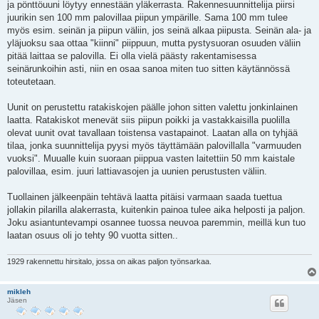
ja pönttöuuni löytyy ennestään yläkerrasta. Rakennesuunnittelija piirsi
t
i
juurikin sen 100 mm palovillaa piipun ympärille. Sama 100 mm tulee
myös esim. seinän ja piipun väliin, jos seinä alkaa piipusta. Seinän ala- ja
yläjuoksu saa ottaa "kiinni" piippuun, mutta pystysuoran osuuden väliin
pitää laittaa se palovilla. Ei olla vielä päästy rakentamisessa
seinärunkoihin asti, niin en osaa sanoa miten tuo sitten käytännössä
toteutetaan.
Uunit on perustettu ratakiskojen päälle johon sitten valettu jonkinlainen
laatta. Ratakiskot menevät siis piipun poikki ja vastakkaisilla puolilla
olevat uunit ovat tavallaan toistensa vastapainot. Laatan alla on tyhjää
tilaa, jonka suunnittelija pyysi myös täyttämään palovillalla "varmuuden
vuoksi". Muualle kuin suoraan piippua vasten laitettiin 50 mm kaistale
palovillaa, esim. juuri lattiavasojen ja uunien perustusten väliin.
Tuollainen jälkeenpäin tehtävä laatta pitäisi varmaan saada tuettua
jollakin pilarilla alakerrasta, kuitenkin painoa tulee aika helposti ja paljon.
Joku asiantuntevampi osannee tuossa neuvoa paremmin, meillä kun tuo
laatan osuus oli jo tehty 90 vuotta sitten..
1929 rakennettu hirsitalo, jossa on aikas paljon työnsarkaa.
mikleh
Jäsen