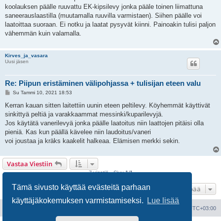
koolauksen päälle ruuvattu EK-kipsilevy jonka pääle toinen liimattuna
saneerauslaastilla (muutamalla ruuvilla varmistaen). Siihen päälle voi
laatoittaa suoraan. Ei notku ja laatat pysyvät kiinni. Painoakin tulisi paljon
vähemmän kuin valamalla.
Kirves_ja_vasara
Uusi jäsen
Re: Piipun eristäminen välipohjassa + tulisijan eteen valu
V
Su Tammi 10, 2021 18:53
i
e
Kerran kauan sitten laitettiin uunin eteen peltilevy. Köyhemmät käyttivät
s
sinkittyä peltiä ja varakkaammat messinki/kuparilevyjä.
t
i
Jos käytätä vanerilevyä jonka päälle laatoitus niin laattojen pitäisi olla
pieniä. Kas kun päällä kävelee niin laudoitus/vaneri
voi joustaa ja kräks kaakelit halkeaa. Elämisen merkki sekin.
Vastaa Viestiin
7 viestiä • Sivu
1
/
1
Tämä sivusto käyttää evästeitä parhaan
Hyppää
käyttäjäkokemuksen varmistamiseksi.
Lue lisää
Portal
Etusivu
Kaikki ajat ovat
UTC+03:00