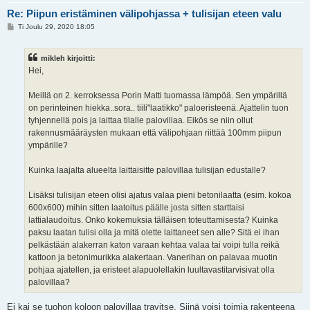
Re: Piipun eristäminen välipohjassa + tulisijan eteen valu
V
Ti Joulu 29, 2020 18:05
i
e
s
mikleh kirjoitti:
t
i
Hei,
Meillä on 2. kerroksessa Porin Matti tuomassa lämpöä. Sen ympärillä
on perinteinen hiekka..sora.. tiili"laatikko" paloeristeenä. Ajattelin tuon
tyhjennellä pois ja laittaa tilalle palovillaa. Eikös se niin ollut
rakennusmääräysten mukaan että välipohjaan riittää 100mm piipun
ympärille?
Kuinka laajalta alueelta laittaisitte palovillaa tulisijan edustalle?
Lisäksi tulisijan eteen olisi ajatus valaa pieni betonilaatta (esim. kokoa
600x600) mihin sitten laatoitus päälle josta sitten starttaisi
lattialaudoitus. Onko kokemuksia tälläisen toteuttamisesta? Kuinka
paksu laatan tulisi olla ja mitä olette laittaneet sen alle? Sitä ei ihan
pelkästään alakerran katon varaan kehtaa valaa tai voipi tulla reikä
kattoon ja betonimurikka alakertaan. Vanerihan on palavaa muotin
pohjaa ajatellen, ja eristeet alapuolellakin luultavastitarvisivat olla
palovillaa?
Ei kai se tuohon koloon palovillaa travitse. Siinä voisi toimia rakenteena