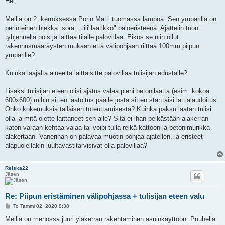
Hei,
s
t
i
Meillä on 2. kerroksessa Porin Matti tuomassa lämpöä. Sen ympärillä on
perinteinen hiekka..sora.. tiili"laatikko" paloeristeenä. Ajattelin tuon
tyhjennellä pois ja laittaa tilalle palovillaa. Eikös se niin ollut
rakennusmääräysten mukaan että välipohjaan riittää 100mm piipun
ympärille?
Kuinka laajalta alueelta laittaisitte palovillaa tulisijan edustalle?
Lisäksi tulisijan eteen olisi ajatus valaa pieni betonilaatta (esim. kokoa
600x600) mihin sitten laatoitus päälle josta sitten starttaisi lattialaudoitus.
Onko kokemuksia tälläisen toteuttamisesta? Kuinka paksu laatan tulisi
olla ja mitä olette laittaneet sen alle? Sitä ei ihan pelkästään alakerran
katon varaan kehtaa valaa tai voipi tulla reikä kattoon ja betonimurikka
alakertaan. Vanerihan on palavaa muotin pohjaa ajatellen, ja eristeet
alapuolellakin luultavastitarvisivat olla palovillaa?
Reiska22
Jäsen
Re: Piipun eristäminen välipohjassa + tulisijan eteen valu
V
To Tammi 02, 2020 8:38
i
e
Meillä on menossa juuri yläkerran rakentaminen asuinkäyttöön. Puuhella
s