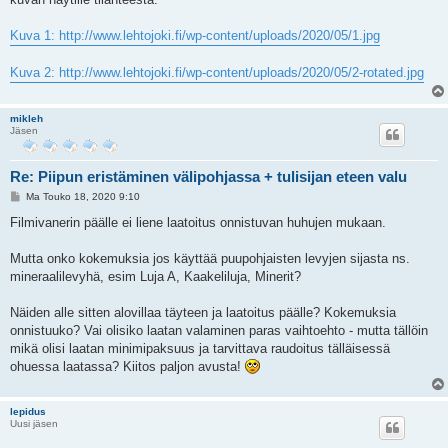
t
i
Kuva 1: http://www.lehtojoki.fi/wp-content/uploads/2020/05/1.jpg
Kuva 2: http://www.lehtojoki.fi/wp-content/uploads/2020/05/2-rotated.jpg
mikleh
Jäsen
Re: Piipun eristäminen välipohjassa + tulisijan eteen valu
V
Ma Touko 18, 2020 9:10
i
e
Filmivanerin päälle ei liene laatoitus onnistuvan huhujen mukaan.
s
t
i
Mutta onko kokemuksia jos käyttää puupohjaisten levyjen sijasta ns.
mineraalilevyhä, esim Luja A, Kaakeliluja, Minerit?
Näiden alle sitten alovillaa täyteen ja laatoitus päälle? Kokemuksia
onnistuuko? Vai olisiko laatan valaminen paras vaihtoehto - mutta tällöin
mikä olisi laatan minimipaksuus ja tarvittava raudoitus tälläisessä
ohuessa laatassa? Kiitos paljon avusta!
lepidus
Uusi jäsen