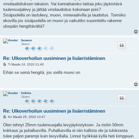
i
vinolaudoituksen takaisin. Vai kannattaisiko laittaa joku jäykistävä
tuulensuojalevy ja jättää vinolaudoitus kokonaan pois?
Sisäpuolella on lastulevy, muovi, mineraalivilla ja laudoitus. Toimiiko
ekovilla jos sisäpuolella on muovi ja vaikuttko suunniteltu rakenne
ulospäin hengittävältä?
fauwee
Jäsen
Re: Ulkoverhoilun uusiminen ja lisäeristäminen
V
Ti Maalis 24, 2020 21:40
i
e
Eihän se seinä hengitä, jos siellä muovi on.
s
t
i
lmfmis
Jäsen
Re: Ulkoverhoilun uusiminen ja lisäeristäminen
V
Ke Maalis 25, 2020 13:47
i
e
Olen tehnyt 25mm tuulensuojalla levyjäykistyksen. Ja ristiin 50mm
s
kokkaus ja puhallusvilla. Puhallusvilla ei niin kallista ole ja tuloksesta
t
i
tulee paljon parempi kuin levyvillalla. Linnut hyökkää kyllä heti kimppuun