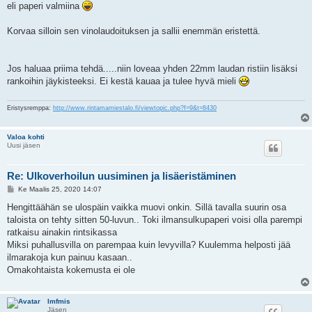
eli paperi valmiina
Korvaa silloin sen vinolaudoituksen ja sallii enemmän eristettä.
Jos haluaa priima tehdä.....niin loveaa yhden 22mm laudan ristiin lisäksi
rankoihin jäykisteeksi. Ei kestä kauaa ja tulee hyvä mieli
Eristysremppa:
http://www.rintamamiestalo.fi/viewtopic.php?f=9&t=8430
Valoa kohti
Uusi jäsen
Re: Ulkoverhoilun uusiminen ja lisäeristäminen
V
Ke Maalis 25, 2020 14:07
i
e
Hengittäähän se ulospäin vaikka muovi onkin. Sillä tavalla suurin osa
s
taloista on tehty sitten 50-luvun.. Toki ilmansulkupaperi voisi olla parempi
t
i
ratkaisu ainakin rintsikassa
Miksi puhallusvilla on parempaa kuin levyvilla? Kuulemma helposti jää
ilmarakoja kun painuu kasaan..
Omakohtaista kokemusta ei ole
lmfmis
Jäsen