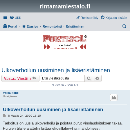
rintamamiestalo.fi
UKK
Rekisteröidy
Kirjaudu sisään
E
Portal
Etusivu
Remontointi
Eristäminen
t
s
i
Ulkoverhoilun uusiminen ja lisäeristäminen
Etsi
Tarkennettu hak
Vastaa Viestiin
9 viestiä • Sivu
1
/
1
Valoa kohti
Uusi jäsen
Ulkoverhoilun uusiminen ja lisäeristäminen
V
Ti Maalis 24, 2020 18:15
i
e
Tarkoitus on uusia ulkoverhoilu ja poistaa purut vinolaudoituksen takaa.
s
Purujen tilalle ajattelin laittaa ekovillalevyt ja mahdollisesti
t