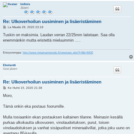
lmfmis
Jäsen
Re: Ulkoverhoilun uusiminen ja lisäeristäminen
V
La Maalis 28, 2020 23:19
i
e
Tuskin on maksimia. Laudan verran 22/25mm laitetaan. Saa olla
s
enemmänkin mutta eristettä mieluummin .....
t
i
Eristysremppa:
http://www.rintamamiestalo.fi/viewtopic.php?f=9&t=8430
Ebolantti
Uusi jäsen
Re: Ulkoverhoilun uusiminen ja lisäeristäminen
V
Ke Huhti 15, 2020 21:38
i
e
Moro,
s
t
i
Tämä onkin eka postaus foorumille.
Mulla tosiaankin ekan postauksen kaltainen tilanne. Meinasin kesällä
purkaa ulkokautta ulkovuoren, vinolaudoituksen, purut, toisen
vinolaudoituksen ja vanhat sisäpuoliset mineraalivillat, jotka joku uuno on
asentanu 80-luvulla.