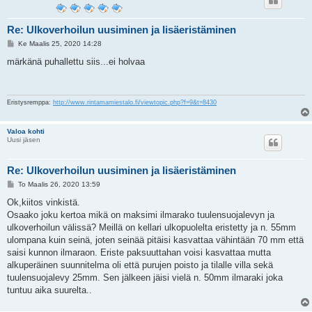
Re: Ulkoverhoilun uusiminen ja lisäeristäminen
V
Ke Maalis 25, 2020 14:28
i
e
märkänä puhallettu siis...ei holvaa
s
t
i
Eristysremppa:
http://www.rintamamiestalo.fi/viewtopic.php?f=9&t=8430
Valoa kohti
Uusi jäsen
Re: Ulkoverhoilun uusiminen ja lisäeristäminen
V
To Maalis 26, 2020 13:59
i
e
Ok,kiitos vinkistä.
s
Osaako joku kertoa mikä on maksimi ilmarako tuulensuojalevyn ja
t
i
ulkoverhoilun välissä? Meillä on kellari ulkopuolelta eristetty ja n. 55mm
ulompana kuin seinä, joten seinää pitäisi kasvattaa vähintään 70 mm että
saisi kunnon ilmaraon. Eriste paksuuttahan voisi kasvattaa mutta
alkuperäinen suunnitelma oli että purujen poisto ja tilalle villa sekä
tuulensuojalevy 25mm. Sen jälkeen jäisi vielä n. 50mm ilmaraki joka
tuntuu aika suurelta..