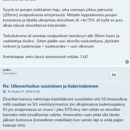
Syynä on purujen tunkkainen haju, joka varmaan johtuu paksusta
(100mm) sisäpuolisesta eristyksestä. Mittailin lopputalvesta purujen
kosteuksia ja lähellä ulkopintaa olosuhteet oli +4c/75% eli kyllä se puru
alkaa näissä olosuhteissa käryämään..
Tarkoituksena oli asentaa sisäpuolisen lastulevyn alle 30mm foumi ja
vaahdottaa tiiviiksi. Sitten päälle uusi ekovilla ruiskutettuna, jäykkärit
runkoon ja tuulensuoja + tuuletusrako + uusi ulkovuori.
Kertokaapas onko tässä niinsanotusti mitään J:tä?
putku
Uusi jäsen
Re: Ulkoverhoilun uusiminen ja lisäeristäminen
V
To Touko 07, 2020 9:15
i
e
Ekovillan kanssa valmistaja käsittääkseni suosittelee sitä X5-ilmansulkua
s
millä saadaan se 5/1 vesihöyrynvastus jos ulkopinnassa tuulensuojalevy.
t
i
Eli jos sisäpinnassa on muovi / joku EPS-levy niin sehän on ekovillan
kannalta vielä turvallisempi valinta. Ilmanvaihto vaan pitää olla tämän
jälkeen kunnossa (koneellinen mielellään) kun seinän läpi ei enää paljon
kaasuja siirry.