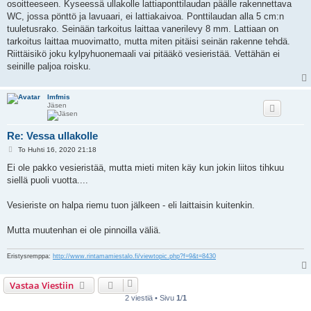
osoitteeseen. Kyseessä ullakolle lattiaponttilaudan päälle rakennettava
t
i
WC, jossa pönttö ja lavuaari, ei lattiakaivoa. Ponttilaudan alla 5 cm:n
tuuletusrako. Seinään tarkoitus laittaa vanerilevy 8 mm. Lattiaan on
tarkoitus laittaa muovimatto, mutta miten pitäisi seinän rakenne tehdä.
Riittäisikö joku kylpyhuonemaali vai pitääkö vesieristää. Vettähän ei
seinille paljoa roisku.
lmfmis
Jäsen
Re: Vessa ullakolle
V
To Huhti 16, 2020 21:18
i
e
Ei ole pakko vesieristää, mutta mieti miten käy kun jokin liitos tihkuu
s
siellä puoli vuotta....
t
i
Vesieriste on halpa riemu tuon jälkeen - eli laittaisin kuitenkin.
Mutta muutenhan ei ole pinnoilla väliä.
Eristysremppa:
http://www.rintamamiestalo.fi/viewtopic.php?f=9&t=8430
Vastaa Viestiin
2 viestiä • Sivu
1
/
1