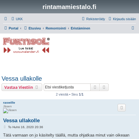
rintamamiestalo.fi
UKK
Rekisteröidy
Kirjaudu sisään
E
Portal
Etusivu
Remontointi
Eristäminen
t
s
i
Vessa ullakolle
Etsi
Tarkennettu hak
Vastaa Viestiin
2 viestiä • Sivu
1
/
1
raswille
Jäsen
Vessa ullakolle
V
To Huhti 16, 2020 20:36
i
e
Tätä varmaan on jo käsitelty täällä, mutta ohjatkaa minut vain oikeaan
s