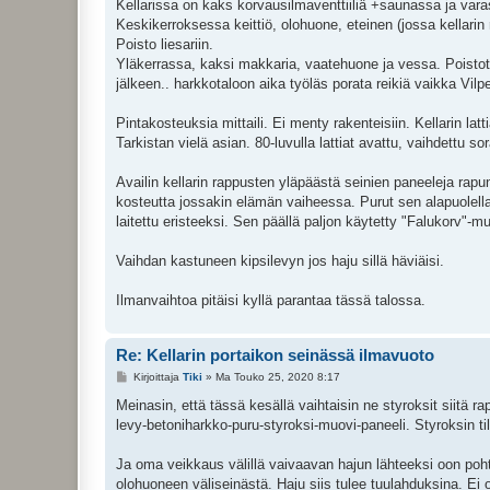
e
Kellarissa on kaks korvausilmaventtiiliä +saunassa ja vara
s
Keskikerroksessa keittiö, olohuone, eteinen (jossa kellari
t
i
Poisto liesariin.
Yläkerrassa, kaksi makkaria, vaatehuone ja vessa. Poistot
jälkeen.. harkkotaloon aika työläs porata reikiä vaikka Vilpen
Pintakosteuksia mittaili. Ei menty rakenteisiin. Kellarin latt
Tarkistan vielä asian. 80-luvulla lattiat avattu, vaihdettu sora
Availin kellarin rappusten yläpäästä seinien paneeleja rapu
kosteutta jossakin elämän vaiheessa. Purut sen alapuolella
laitettu eristeeksi. Sen päällä paljon käytetty "Falukorv"-mu
Vaihdan kastuneen kipsilevyn jos haju sillä häviäisi.
Ilmanvaihtoa pitäisi kyllä parantaa tässä talossa.
Re: Kellarin portaikon seinässä ilmavuoto
V
Kirjoittaja
Tiki
»
Ma Touko 25, 2020 8:17
i
e
Meinasin, että tässä kesällä vaihtaisin ne styroksit siitä
s
levy-betoniharkko-puru-styroksi-muovi-paneeli. Styroksin til
t
i
Ja oma veikkaus välillä vaivaavan hajun lähteeksi oon poht
olohuoneen väliseinästä. Haju siis tulee tuulahduksina. Ei o