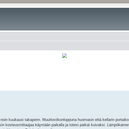
rkennettu haku
 noin kuukausi takaperin. Muuttoviikonloppuna huomasin että kellarin portaiko
yysin kosteusmittaajaa käymään paikalla ja totesi paikat kuivaksi. Lämpökamer