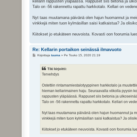
kellarin rappusten yläpäässä. Rappuset siis betonia ja ulk
Talo on -56 rakennettu rapattu harkkotalo. Kellari on vedener
Nyt taas muutamana päivänä olen hajun huomannut ja meinas
vinkkejä miten tuon kylmäsillan saisi katkaistua? Ja olisik
Kiitokset jo etukäteen neuvoista. Kovasti oon foorumia lu
Re: Kellarin portaikon seinässä ilmavuoto
V
Kirjoittaja
tuuma
»
Pe Touko 15, 2020 21:19
i
e
s
Tiki kirjoitti:
t
i
Tervehdys
Ostettiin rintamamiestalotyyppinen harkkotalo ja muutetti
hieman kellarimainen haju. Seuraavalla viikolla pyysin ko
rappusten yläpäässä. Rappuset siis betonia ja ulkoseinää
Talo on -56 rakennettu rapattu harkkotalo. Kellari on vedene
Nyt taas muutamana päivänä olen hajun huomannut ja meina
vinkkejä miten tuon kylmäsillan saisi katkaistua? Ja olisik
Kiitokset jo etukäteen neuvoista. Kovasti oon foorumia l