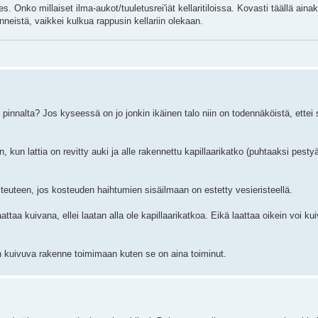
. Onko millaiset ilma-aukot/tuuletusrei'iät kellaritiloissa. Kovasti täällä ainaki
enneistä, vaikkei kulkua rappusin kellariin olekaan.
pinnalta? Jos kyseessä on jo jonkin ikäinen talo niin on todennäköistä, ettei 
, kun lattia on revitty auki ja alle rakennettu kapillaarikatko (puhtaaksi pesty
steuteen, jos kosteuden haihtumien sisäilmaan on estetty vesieristeellä.
aattaa kuivana, ellei laatan alla ole kapillaarikatkoa. Eikä laattaa oikein voi k
an kuivuva rakenne toimimaan kuten se on aina toiminut.