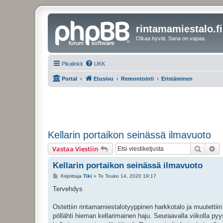
rintamamiestalo.fi
Olkaa hyvät. Sana on vapaa.
Pikalinkit
UKK
Portal
Etusivu
Remontointi
Eristäminen
Kellarin portaikon seinässä ilmavuoto
Etsi
Ta
Vastaa Viestiin
Kellarin portaikon seinässä ilmavuoto
V
Kirjoittaja
Tiki
»
To Touko 14, 2020 19:17
i
e
Tervehdys
s
t
i
Ostettiin rintamamiestalotyyppinen harkkotalo ja muutettiin
pöllähti hieman kellarimainen haju. Seuraavalla viikolla p