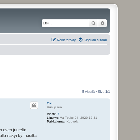
Etsi
Tarkennettu haku
Rekisteröidy
Kirjaudu sisään
5 viestiä • Sivu
1
/
1
Tiki
Uusi jäsen
Viestit:
7
Liittynyt:
Ma Touko 04, 2020 12:31
Paikkakunta:
Kouvola
n oven juurelta
alla näkyi kylmäsilta