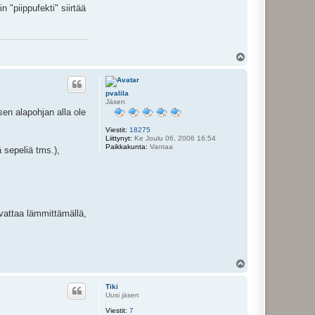
n "piippufekti" siirtää
Y
l
ö
s
pvalila
Jäsen
sen alapohjan alla ole
Viestit:
18275
Liittynyt:
Ke Joulu 06, 2006 16:54
Paikkakunta:
Vantaa
ä sepeliä tms.),
uivattaa lämmittämällä,
Y
l
ö
Tiki
s
Uusi jäsen
Viestit:
7