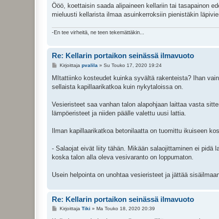
Ööö, koettaisin saada alipaineen kellariin tai tasapainon edes
mieluusti kellarista ilmaa asuinkerroksiin pienistäkin läpivi
-En tee virheitä, ne teen tekemättäkin...
Re: Kellarin portaikon seinässä ilmavuoto
V
Kirjoittaja
pvalila
»
Su Touko 17, 2020 19:24
i
e
MItattiinko kosteudet kuinka syvältä rakenteista? Ihan vain 
s
sellaista kapillaarikatkoa kuin nykytaloissa on.
t
i
Vesieristeet saa vanhan talon alapohjaan laittaa vasta sitten
lämpöeristeet ja niiden päälle valettu uusi lattia.
Ilman kapillaarikatkoa betonilaatta on tuomittu ikuiseen ko
- Salaojat eivät liity tähän. Mikään salaojittaminen ei pidä l
koska talon alla oleva vesivaranto on loppumaton.
Usein helpointa on unohtaa vesieristeet ja jättää sisäilma
Re: Kellarin portaikon seinässä ilmavuoto
V
Kirjoittaja
Tiki
»
Ma Touko 18, 2020 20:39
i