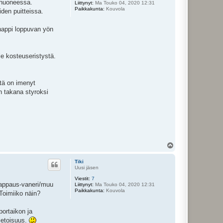
kahuoneessa.
Liittynyt:
Ma Touko 04, 2020 12:31
Paikkakunta:
Kouvola
den puitteissa.
happi loppuvan yön
ole kosteuseristystä.
ttä on imenyt
n takana styroksi
Y
l
ö
Tiki
s
Uusi jäsen
Viestit:
7
 rappaus-vaneri/muu
Liittynyt:
Ma Touko 04, 2020 12:31
Paikkakunta:
Kouvola
 Toimiiko näin?
portaikon ja
tietoisuus.