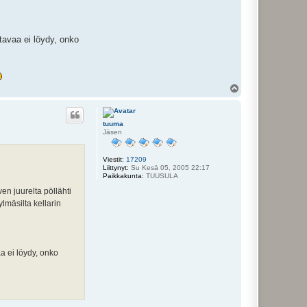
tavaa ei löydy, onko
Y
l
ö
s
tuuma
Jäsen
Viestit:
17209
Liittynyt:
Su Kesä 05, 2005 22:17
Paikkakunta:
TUUSULA
en juurelta pöllähti
lmäsilta kellarin
a ei löydy, onko