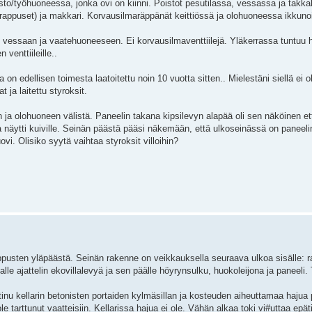
sto/työhuoneessa, jonka ovi on kiinni. Poistot pesutilassa, vessassa ja tak
n rappuset) ja makkari. Korvausilmaräppänät keittiössä ja olohuoneessa ikkunoi
 vessaan ja vaatehuoneeseen. Ei korvausilmaventtiilejä. Yläkerrassa tuntuu 
 venttiileille..
ia on edellisen toimesta laatoitettu noin 10 vuotta sitten.. Mielestäni siellä ei 
t ja laitettu styroksit.
n ja olohuoneen välistä. Paneelin takana kipsilevyn alapää oli sen näköinen e
 näytti kuiville. Seinän päästä pääsi näkemään, että ulkoseinässä on paneeli
ovi. Olisiko syytä vaihtaa styroksit villoihin?
 rappusten yläpäästä. Seinän rakenne on veikkauksella seuraava ulkoa sisälle:
alle ajattelin ekovillalevyä ja sen päälle höyrynsulku, huokoleijona ja paneeli.
inu kellarin betonisten portaiden kylmäsillan ja kosteuden aiheuttamaa hajua 
le tarttunut vaatteisiin. Kellarissa hajua ei ole. Vähän alkaa toki vi#uttaa epä