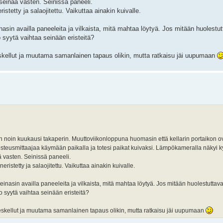
oseinää vasten. Seinissä paneeli.
istetty ja salaojitettu. Vaikuttaa ainakin kuivalle.
in availla paneeleita ja vilkaista, mitä mahtaa löytyä. Jos mitään huolestut
o syytä vaihtaa seinään eristeitä?
eskellut ja muutama samanlainen tapaus olikin, mutta ratkaisu jäi uupumaan
in noin kuukausi takaperin. Muuttoviikonloppuna huomasin että kellarin portaikon ov
steusmittaajaa käymään paikalla ja totesi paikat kuivaksi. Lämpökameralla näkyi ky
 vasten. Seinissä paneeli.
ristetty ja salaojitettu. Vaikuttaa ainakin kuivalle.
sin availla paneeleita ja vilkaista, mitä mahtaa löytyä. Jos mitään huolestuttava
o syytä vaihtaa seinään eristeitä?
ueskellut ja muutama samanlainen tapaus olikin, mutta ratkaisu jäi uupumaan