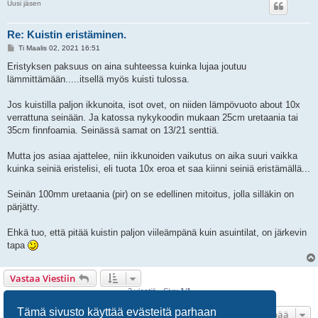
Uusi jäsen
Re: Kuistin eristäminen.
V
Ti Maalis 02, 2021 16:51
i
e
Eristyksen paksuus on aina suhteessa kuinka lujaa joutuu
s
lämmittämään.....itsellä myös kuisti tulossa.
t
i
Jos kuistilla paljon ikkunoita, isot ovet, on niiden lämpövuoto about 10x
verrattuna seinään. Ja katossa nykykoodin mukaan 25cm uretaania tai
35cm finnfoamia. Seinässä samat on 13/21 senttiä.
Mutta jos asiaa ajattelee, niin ikkunoiden vaikutus on aika suuri vaikka
kuinka seiniä eristelisi, eli tuota 10x eroa et saa kiinni seiniä eristämällä...
Seinän 100mm uretaania (pir) on se edellinen mitoitus, jolla silläkin on
pärjätty.
Ehkä tuo, että pitää kuistin paljon viileämpänä kuin asuintilat, on järkevin
tapa
Vastaa Viestiin
3 viestiä • Sivu
1
/
1
Tämä sivusto käyttää evästeitä parhaan
Hyppää