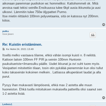
i
aikonaan paremman puoliskon wc hommeliksi. Kattohommeli ok. Mitä
arvoisa raati tekisi seinille.Ensikuussa tulee 6kpl uusia ikkunoita ja uusi
ulkoovi. Lämmitin tulee 750w öljypatteri Purmo.
Itse mietin riittäskö 100mm polyuretaania, sitä on katossa nyt 200mm.
kiitos.
putku
Uusi jäsen
Re: Kuistin eristäminen.
V
Ke Helmi 24, 2021 13:49
i
e
Itsellä melko vastaava tilanne, ehkä vähän isompi kuisti n. 8 neliötä.
s
Kattoon laitoin 100mm FF PIR ja seiniin 100mm Huntonin
t
i
puukuitueriste+ilmansulku päälle. Uudet ikkunat ja ovi suht tuore myös.
Vesipatteri mitoitettiin tilaan, tosin otin pykälää pienemmän kun olisi tullut
koko takaseinän kokoinen melkein.. Lattiassa alkuperäiset laudat ja alla
purut.
Pysyy ihan mukavasti lämpöisenä, ehkä max 2 astetta alle muun
huoneiston. Ehkä tuolla mitoituksen mukaisella patterilla olisi saanut sen
1-2 astetta lisää.
Lmfmis1