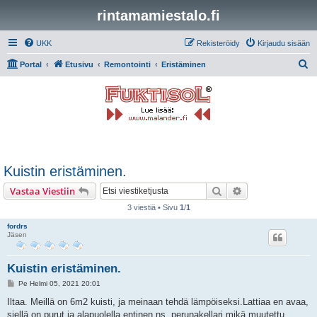
rintamamiestalo.fi
UKK
Rekisteröidy
Kirjaudu sisään
E
Portal
Etusivu
Remontointi
Eristäminen
t
s
i
Kuistin eristäminen.
Etsi
Tarkennettu hak
Vastaa Viestiin
3 viestiä • Sivu
1
/
1
fordrs
Jäsen
Kuistin eristäminen.
V
Pe Helmi 05, 2021 20:01
i
e
Iltaa. Meillä on 6m2 kuisti, ja meinaan tehdä lämpöiseksi.Lattiaa en avaa,
s
siellä on purut ja alapuolella entinen ns, perunakellari mikä muutettu
t