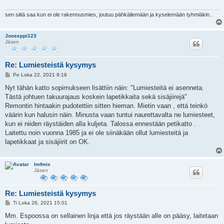
sen siitä saa kun ei ole rakennusmies, joutuu pähkäilemään ja kyselemään tyhmiäkin..
Jooseppi123
Jäsen
Re: Lumiesteistä kysymys
V
Pe Loka 22, 2021 9:18
i
e
Nyt tähän katto sopimukseen lisättiin näin: "Lumiesteitä ei asenneta.
s
Tästä johtuen takuurajaus koskein lapetikkaita sekä sisäjiirejä"
t
i
Remontin hintaakin pudotettiin sitten hieman. Mietin vaan , että teinkö
väärin kun halusin näin. Minusta vaan tuntui naurettavalta ne lumiesteet,
kun ei niiden räystäiden alla kuljeta. Talossa ennestään petikatto .
Laitettu noin vuonna 1985 ja ei ole siinäkään ollut lumiesteitä ja
lapetikkaat ja sisäjiirit on OK.
lmfmis
Jäsen
Re: Lumiesteistä kysymys
V
Ti Loka 26, 2021 15:01
i
e
Mm. Espoossa on sellainen linja että jos räystään alle on pääsy, laitetaan
s