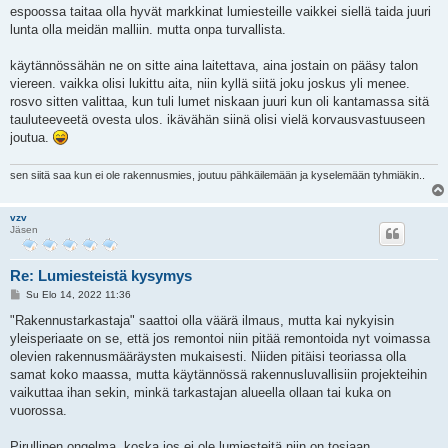
e
espoossa taitaa olla hyvät markkinat lumiesteille vaikkei siellä taida juuri
s
lunta olla meidän malliin. mutta onpa turvallista.
t
i
käytännössähän ne on sitte aina laitettava, aina jostain on pääsy talon
viereen. vaikka olisi lukittu aita, niin kyllä siitä joku joskus yli menee.
rosvo sitten valittaa, kun tuli lumet niskaan juuri kun oli kantamassa sitä
tauluteeveetä ovesta ulos. ikävähän siinä olisi vielä korvausvastuuseen
joutua.
sen siitä saa kun ei ole rakennusmies, joutuu pähkäilemään ja kyselemään tyhmiäkin..
vzv
Jäsen
Re: Lumiesteistä kysymys
V
Su Elo 14, 2022 11:36
i
e
"Rakennustarkastaja" saattoi olla väärä ilmaus, mutta kai nykyisin
s
yleisperiaate on se, että jos remontoi niin pitää remontoida nyt voimassa
t
i
olevien rakennusmääräysten mukaisesti. Niiden pitäisi teoriassa olla
samat koko maassa, mutta käytännössä rakennusluvallisiin projekteihin
vaikuttaa ihan sekin, minkä tarkastajan alueella ollaan tai kuka on
vuorossa.
Pirullinen ongelma, koska jos ei ole lumiesteitä niin on tosiaan