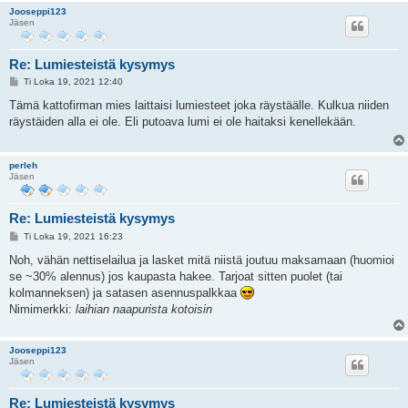
Jooseppi123
Jäsen
Re: Lumiesteistä kysymys
V
Ti Loka 19, 2021 12:40
i
e
Tämä kattofirman mies laittaisi lumiesteet joka räystäälle. Kulkua niiden
s
räystäiden alla ei ole. Eli putoava lumi ei ole haitaksi kenellekään.
t
i
perleh
Jäsen
Re: Lumiesteistä kysymys
V
Ti Loka 19, 2021 16:23
i
e
Noh, vähän nettiselailua ja lasket mitä niistä joutuu maksamaan (huomioi
s
se ~30% alennus) jos kaupasta hakee. Tarjoat sitten puolet (tai
t
i
kolmanneksen) ja satasen asennuspalkkaa
Nimimerkki:
laihian naapurista kotoisin
Jooseppi123
Jäsen
Re: Lumiesteistä kysymys