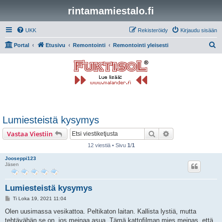
rintamamiestalo.fi
UKK
Rekisteröidy
Kirjaudu sisään
E
Portal
Etusivu
Remontointi
Remontointi yleisesti
t
s
i
Lumiesteistä kysymys
Etsi
Tarkennettu hak
Vastaa Viestiin
12 viestiä • Sivu
1
/
1
Jooseppi123
Jäsen
Lumiesteistä kysymys
V
Ti Loka 19, 2021 11:04
i
e
Olen uusimassa vesikattoa. Peltikaton laitan. Kallista lystiä, mutta
s
tehtävähän se on, jos meinaa asua. Tämä kattofilman mies meinas, että
t