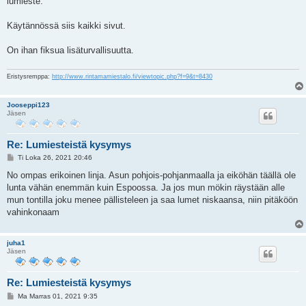
lumieste.
t
i
Käytännössä siis kaikki sivut.
On ihan fiksua lisäturvallisuutta.
Eristysremppa:
http://www.rintamamiestalo.fi/viewtopic.php?f=9&t=8430
Jooseppi123
Jäsen
Re: Lumiesteistä kysymys
V
Ti Loka 26, 2021 20:46
i
e
No ompas erikoinen linja. Asun pohjois-pohjanmaalla ja eiköhän täällä ole
s
lunta vähän enemmän kuin Espoossa. Ja jos mun mökin räystään alle
t
i
mun tontilla joku menee pällisteleen ja saa lumet niskaansa, niin pitäköön
vahinkonaam
juha1
Jäsen
Re: Lumiesteistä kysymys
V
Ma Marras 01, 2021 9:35
i