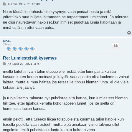
V
Ti Loka 19, 2021 16:39
i
e
No ei tässä niin rahasta ole kysymys vaan periaatteesta ja siitä
s
yritettiinkö mua huijata laittamaan ne tarpeettomat lumiesteet. Ja minusta
t
i
ne olisi naurettavan näköiset,kun ihmiset pudottaa lumia katoiltaan ja
minä estäisin ettei vaan putoa.
juha1
Jäsen
Re: Lumiesteistä kysymys
V
Ke Loka 20, 2021 11:57
i
e
meillä laitettiin vain talon etupuolelle, estää ettei lumi paina kuistia
s
kasaan kuten kerran meinasi jo käydä. saunapattiin olisi kuulemma voinut
t
i
laittaa, mutta ei mua haittaa jos terassille tippuu hieman lunta. ei ole vielä
kukaan alle jäänyt.
ja turvallisempi minusta nyt puhdistaa sitä kattoa, kun lumiesteet hieman
hillittee, ettei tipahda kerralla koko lappeen lumet, jos ite siellä on
hommissa lapion kanssa.
ensin pelotti, että tuleeko liikaa toispuoleista kuormaa talon katolle kun
toisella puolella vaan esteet, mutta eipä ainakaan viime talvena ollut
ongelmia. enkä puhdistanut lunta katolta koko talvena.