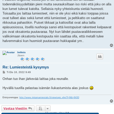
todennäköisyydeltään pieni mutta seurauksiltaan iso riski että joku on alla
kun lumet tulevat katolta. Sellaisia nyky-yhteiskunta sietää huonosti.
Toisaalta jos laittaa lumiesteet, niin ei ole yksi eikä kaksi torppaa joissa
ovat tulleet alas sekä lumet että lumiesteet, ja peltikatto on saattanut
rikkoutua pahastikin. Puiset tikkaat ja kattosillat ovat aika lailla
epäsuosiossa, itsellä nuohooja sanoi että kestopuiset rakenteet kelpaavat
jos ovat oksatonta puutavaraa. Nyt kun lähdet puutavaraliikkeeseen
valikoimaan oksatonta kestopuuta niin saattaa olla, että metalli tulee
halvemmaksi kun huomioit puutavaran hukkapalat ym..
lmfmis
Jäsen
Re: Lumiesteistä kysymys
V
Ti Elo 16, 2022 9:49
i
e
Onhan tuo ihan järkevää laittaa joka reunalle.
s
t
i
Hyvällä tuurilla pelastaa isännän liukastumista alas joskus
Eristysremppa:
http://www.rintamamiestalo.fi/viewtopic.php?f=9&t=8430
Vastaa Viestiin
12 viestiä • Sivu
1
/
1