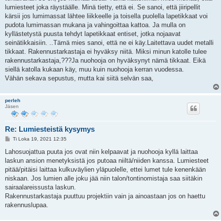
i
lumiesteet joka räystäälle. Minä tietty, että ei. Se sanoi, että jiiripellit
kärsii jos lumimassat lähtee liikkeelle ja toisella puolella lapetikkaat voi
pudota lumimassan mukana ja vahingoittaa kattoa. Ja mulla on
kyllästetystä puusta tehdyt lapetikkaat entiset, jotka nojaavat
seinätikkaisiin. ..Tämä mies sanoi, että ne ei käy.Laitettava uudet metalli
tikkaat. Rakennustarkastaja ei hyväksy niitä. Miksi minun katolle tulee
rakennustarkastaja,???Ja nuohooja on hyväksynyt nämä tikkaat. Eikä
siellä katolla kukaan käy, muu kuin nuohooja kerran vuodessa.
Vähän sekava sepustus, mutta kai siitä selvän saa,
perleh
Jäsen
Re: Lumiesteistä kysymys
V
Ti Loka 19, 2021 12:35
i
e
Lahosuojattua puuta jos ovat niin kelpaavat ja nuohooja kyllä laittaa
s
laskun ansion menetyksistä jos putoaa niiltä/niiden kanssa. Lumiesteet
t
i
pitää/pitäisi laittaa kulkuväylien yläpuolelle, ettei lumet tule kenenkään
niskaan. Jos lumien alle joku jää niin talon/tontinomistaja saa siitäkin
sairaalareissusta laskun.
Rakennustarkastaja puuttuu projektiin vain ja ainoastaan jos on haettu
rakennuslupaa.