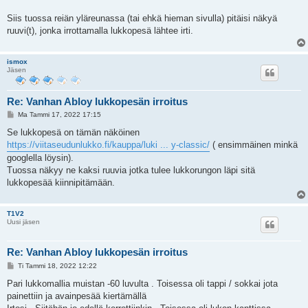
Siis tuossa reiän yläreunassa (tai ehkä hieman sivulla) pitäisi näkyä
ruuvi(t), jonka irrottamalla lukkopesä lähtee irti.
ismox
Jäsen
Re: Vanhan Abloy lukkopesän irroitus
V
Ma Tammi 17, 2022 17:15
i
e
Se lukkopesä on tämän näköinen
s
https://viitaseudunlukko.fi/kauppa/luki ... y-classic/
( ensimmäinen minkä
t
i
googlella löysin).
Tuossa näkyy ne kaksi ruuvia jotka tulee lukkorungon läpi sitä
lukkopesää kiinnipitämään.
T1V2
Uusi jäsen
Re: Vanhan Abloy lukkopesän irroitus
V
Ti Tammi 18, 2022 12:22
i
e
Pari lukkomallia muistan -60 luvulta . Toisessa oli tappi / sokkai jota
s
painettiin ja avainpesää kiertämällä
t
i