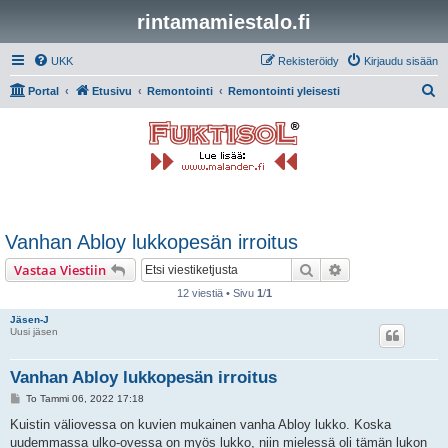
rintamamiestalo.fi
UKK
Rekisteröidy
Kirjaudu sisään
E
Portal
Etusivu
Remontointi
Remontointi yleisesti
t
s
i
Vanhan Abloy lukkopesän irroitus
Etsi
Tarkennettu hak
Vastaa Viestiin
12 viestiä • Sivu
1
/
1
Jäsen-J
Uusi jäsen
Vanhan Abloy lukkopesän irroitus
V
To Tammi 06, 2022 17:18
i
e
Kuistin väliovessa on kuvien mukainen vanha Abloy lukko. Koska
s
uudemmassa ulko-ovessa on myös lukko, niin mielessä oli tämän lukon
t