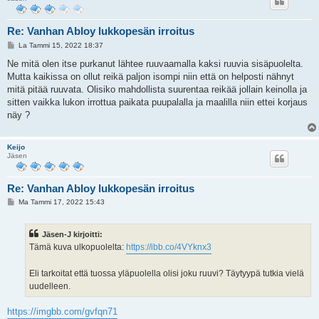
Re: Vanhan Abloy lukkopesän irroitus
V
La Tammi 15, 2022 18:37
i
e
Ne mitä olen itse purkanut lähtee ruuvaamalla kaksi ruuvia sisäpuolelta.
s
Mutta kaikissa on ollut reikä paljon isompi niin että on helposti nähnyt
t
i
mitä pitää ruuvata. Olisiko mahdollista suurentaa reikää jollain keinolla ja
sitten vaikka lukon irrottua paikata puupalalla ja maalilla niin ettei korjaus
näy ?
Keijo
Jäsen
Re: Vanhan Abloy lukkopesän irroitus
V
Ma Tammi 17, 2022 15:43
i
e
s
Jäsen-J kirjoitti:
t
i
Tämä kuva ulkopuolelta:
https://ibb.co/4VYknx3
Eli tarkoitat että tuossa yläpuolella olisi joku ruuvi? Täytyypä tutkia vielä
uudelleen.
https://imgbb.com/gvfqn71