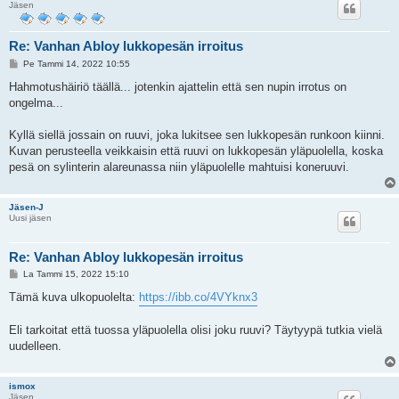
Jäsen
Re: Vanhan Abloy lukkopesän irroitus
V
Pe Tammi 14, 2022 10:55
i
e
Hahmotushäiriö täällä... jotenkin ajattelin että sen nupin irrotus on
s
ongelma...
t
i
Kyllä siellä jossain on ruuvi, joka lukitsee sen lukkopesän runkoon kiinni.
Kuvan perusteella veikkaisin että ruuvi on lukkopesän yläpuolella, koska
pesä on sylinterin alareunassa niin yläpuolelle mahtuisi koneruuvi.
Jäsen-J
Uusi jäsen
Re: Vanhan Abloy lukkopesän irroitus
V
La Tammi 15, 2022 15:10
i
e
Tämä kuva ulkopuolelta:
https://ibb.co/4VYknx3
s
t
i
Eli tarkoitat että tuossa yläpuolella olisi joku ruuvi? Täytyypä tutkia vielä
uudelleen.
ismox
Jäsen