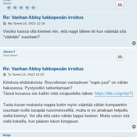
Jäsen
Re: Vanhan Abloy lukkopesän irroitus
V
Ma Tammi 10, 2022 12:18
i
e
Voisiko tuossa olla kierteet niin, että nuppi lähtee irti kun vääntää sitä
s
"väärään" suuntaan?
t
i
Jäsen-J
Uusi jäsen
Re: Vanhan Abloy lukkopesän irroitus
V
To Tammi 13, 2022 22:25
i
e
Kiitoksia ehdotuksista. Rosvolinnan vastauksen "nupin juuri" on vähän
s
hakusessa. Pystyisitkö tarkentamaan?
t
i
Tässä kuvassa siis kaikki mitä sisäpuolelta näkee:
https://ibb.co/gvfqn71
Tuota kuvan mukaista nuppia koitin myös vääntää vähän kumpaankin
suuntaan isolla tasapää ruuvimeisselillä, mutta ei se ainakaan helpolla
sieltä kiertnyt. Voi olla että usko vähän loppui kesken. Mutta voisin sitä
vielä kokeilla, kun pääsen lukon kimppuun.
Keijo