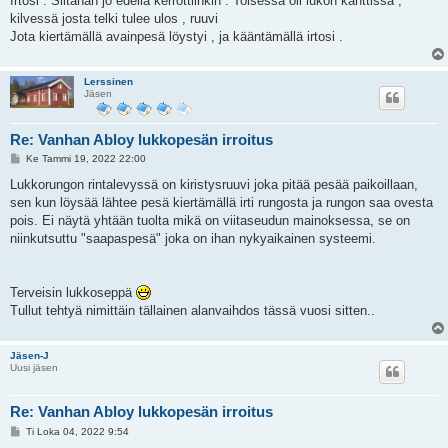
Irtosi . Siitähän jo edellä kerrottiinkin . Toisessa oli lukon kanttissa ,
kilvessä josta telki tulee ulos , ruuvi
Jota kiertämällä avainpesä löystyi , ja kääntämällä irtosi .
Lerssinen
Jäsen
Re: Vanhan Abloy lukkopesän irroitus
V
Ke Tammi 19, 2022 22:00
i
e
Lukkorungon rintalevyssä on kiristysruuvi joka pitää pesää paikoillaan,
s
sen kun löysää lähtee pesä kiertämällä irti rungosta ja rungon saa ovesta
t
i
pois. Ei näytä yhtään tuolta mikä on viitaseudun mainoksessa, se on
niinkutsuttu "saapaspesä" joka on ihan nykyaikainen systeemi.
Terveisin lukkoseppä
Tullut tehtyä nimittäin tällainen alanvaihdos tässä vuosi sitten..
Jäsen-J
Uusi jäsen
Re: Vanhan Abloy lukkopesän irroitus
V
Ti Loka 04, 2022 9:54
i