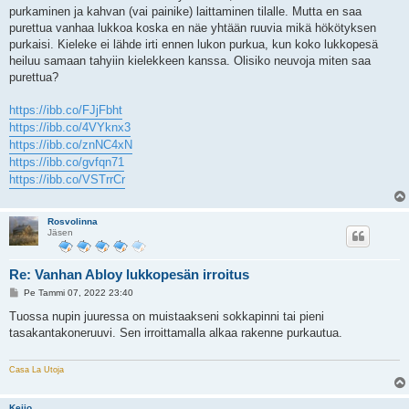
i
purkaminen ja kahvan (vai painike) laittaminen tilalle. Mutta en saa
purettua vanhaa lukkoa koska en näe yhtään ruuvia mikä hökötyksen
purkaisi. Kieleke ei lähde irti ennen lukon purkua, kun koko lukkopesä
heiluu samaan tahyiin kielekkeen kanssa. Olisiko neuvoja miten saa
purettua?
https://ibb.co/FJjFbht
https://ibb.co/4VYknx3
https://ibb.co/znNC4xN
https://ibb.co/gvfqn71
https://ibb.co/VSTrrCr
Rosvolinna
Jäsen
Re: Vanhan Abloy lukkopesän irroitus
V
Pe Tammi 07, 2022 23:40
i
e
Tuossa nupin juuressa on muistaakseni sokkapinni tai pieni
s
tasakantakoneruuvi. Sen irroittamalla alkaa rakenne purkautua.
t
i
Casa La Utoja
Keijo