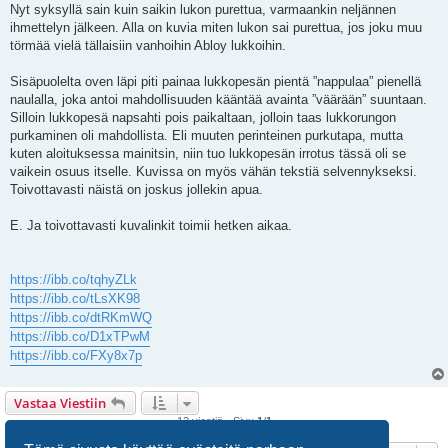
e
Nyt syksyllä sain kuin saikin lukon purettua, varmaankin neljännen
s
ihmettelyn jälkeen. Alla on kuvia miten lukon sai purettua, jos joku muu
t
i
törmää vielä tällaisiin vanhoihin Abloy lukkoihin.
Sisäpuolelta oven läpi piti painaa lukkopesän pientä ”nappulaa” pienellä
naulalla, joka antoi mahdollisuuden kääntää avainta ”väärään” suuntaan.
Silloin lukkopesä napsahti pois paikaltaan, jolloin taas lukkorungon
purkaminen oli mahdollista. Eli muuten perinteinen purkutapa, mutta
kuten aloituksessa mainitsin, niin tuo lukkopesän irrotus tässä oli se
vaikein osuus itselle. Kuvissa on myös vähän tekstiä selvennykseksi.
Toivottavasti näistä on joskus jollekin apua.
E. Ja toivottavasti kuvalinkit toimii hetken aikaa.
https://ibb.co/tqhyZLk
https://ibb.co/tLsXK98
https://ibb.co/dtRKmWQ
https://ibb.co/D1xTPwM
https://ibb.co/FXy8x7p
Vastaa Viestiin
12 viestiä • Sivu
1
/
1