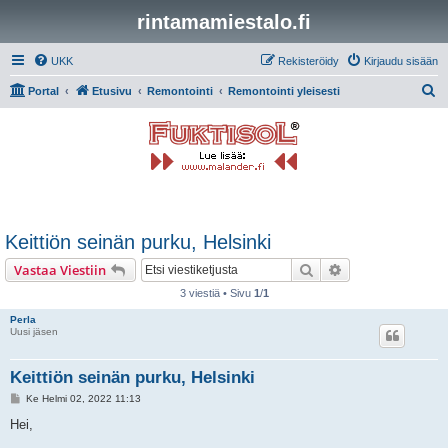
rintamamiestalo.fi
UKK
Rekisteröidy
Kirjaudu sisään
E
Portal
Etusivu
Remontointi
Remontointi yleisesti
t
s
i
Keittiön seinän purku, Helsinki
Etsi
Tarkennettu hak
Vastaa Viestiin
3 viestiä • Sivu
1
/
1
Perla
Uusi jäsen
Keittiön seinän purku, Helsinki
V
Ke Helmi 02, 2022 11:13
i
e
Hei,
s
t