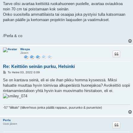
i
Tarve olisi avartaa keittiötä ruokahuoneen puolelle, avartaa oviaukkoa
noin 70 cm tai poistamaan kok seinän.
Onko suositella ammattilaista tai osaajaa joka pystyisi tulla katsomaan
paikan päälle ja kertomaan projektin laajuuden ja vaatimukset.
/Perla & co
Wespa
Jäsen
Re: Keittiön seinän purku, Helsinki
V
To Helmi 03, 2022 0:09
i
e
Se on kantava seinä, eli ei ole ihan pikku homma kyseessä. Miksi
s
haluatte muuttaa hyvin toimivaa alkuperäistä huonejakoa? Avokeittiö sopii
t
i
rintamamiestaloon yhtä hyvin kuin muovimatto hirsitaloon, eli ei.
-57 "tiilitalo" (tiiliverhous jonka päällä rappaus, puurunko & purueriste)
Perla
Uusi jäsen