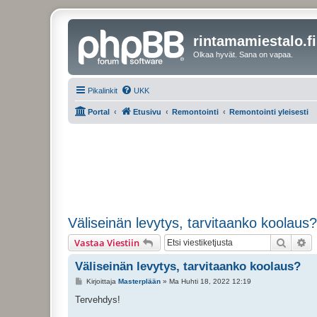
rintamamiestalo.fi
Olkaa hyvät. Sana on vapaa.
Pikalinkit
UKK
Portal
Etusivu
Remontointi
Remontointi yleisesti
Väliseinän levytys, tarvitaanko koolaus?
Etsi
Ta
Vastaa Viestiin
Väliseinän levytys, tarvitaanko koolaus?
V
Kirjoittaja
Masterplään
»
Ma Huhti 18, 2022 12:19
i
e
Tervehdys!
s
t