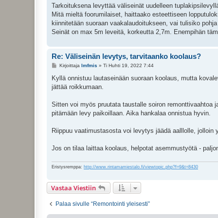
i
Tarkoituksena levyttää väliseinät uudelleen tuplakipsilevyll
Mitä mieltä foorumilaiset, haittaako esteettiseen lopputul
kiinnitetään suoraan vaakalaudoitukseen, vai tulisiko pohja
Seinät on max 5m leveitä, korkeutta 2,7m. Enempihän tämä 
Re: Väliseinän levytys, tarvitaanko koolaus?
V
Kirjoittaja
lmfmis
»
Ti Huhti 19, 2022 7:44
i
e
Kyllä onnistuu lautaseinään suoraan koolaus, mutta kovalev
s
jättää roikkumaan.
t
i
Sitten voi myös pruutata taustalle soiron remonttivaahtoa ja
pitämään levy paikoillaan. Aika hankalaa onnistua hyvin.
Riippuu vaatimustasosta voi levytys jäädä aalllolle, jolloin 
Jos on tilaa laittaa koolaus, helpotat asemmustyötä - paljo
Eristysremppa:
http://www.rintamamiestalo.fi/viewtopic.php?f=9&t=8430
Vastaa Viestiin
Palaa sivulle “Remontointi yleisesti”