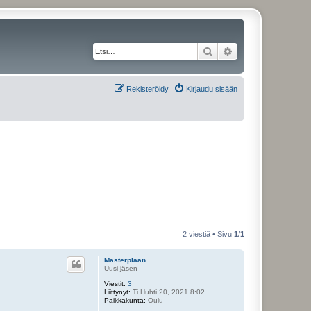
Etsi
Tarkennettu haku
Rekisteröidy
Kirjaudu sisään
2 viestiä • Sivu
1
/
1
Masterplään
Uusi jäsen
Viestit:
3
Liittynyt:
Ti Huhti 20, 2021 8:02
Paikkakunta:
Oulu