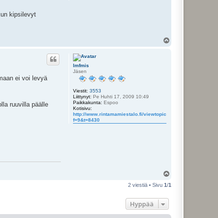
un kipsilevyt
Y
l
ö
s
lmfmis
Jäsen
maan ei voi levyä
Viestit:
3553
Liittynyt:
Pe Huhti 17, 2009 10:49
Paikkakunta:
Espoo
la ruuvilla päälle
Kotisivu:
http://www.rintamamiestalo.fi/viewtopic.php?
f=9&t=8430
Y
l
2 viestiä • Sivu
1
/
1
ö
s
Hyppää