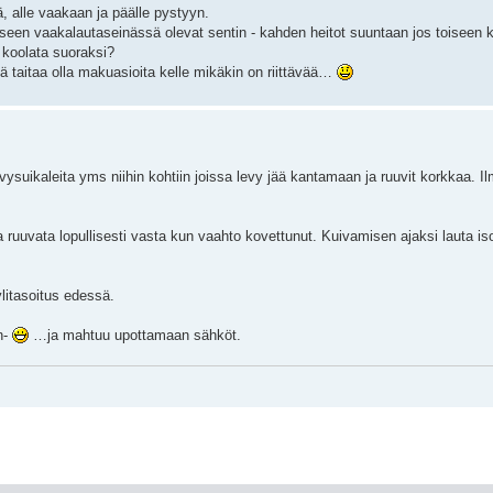
ä, alle vaakaan ja päälle pystyyn.
okseen vaakalautaseinässä olevat sentin - kahden heitot suuntaan jos toiseen k
 koolata suoraksi?
taitaa olla makuasioita kelle mikäkin on riittävää…
ysuikaleita yms niihin kohtiin joissa levy jää kantamaan ja ruuvit korkkaa. Il
 ruuvata lopullisesti vasta kun vaahto kovettunut. Kuivamisen ajaksi lauta isol
ylitasoitus edessä.
n-
…ja mahtuu upottamaan sähköt.