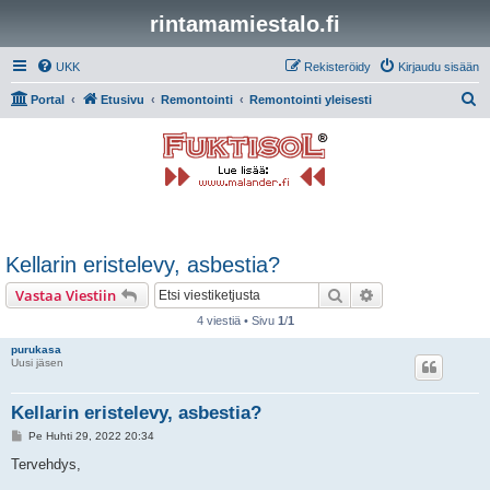
rintamamiestalo.fi
UKK
Rekisteröidy
Kirjaudu sisään
E
Portal
Etusivu
Remontointi
Remontointi yleisesti
t
s
i
Kellarin eristelevy, asbestia?
Etsi
Tarkennettu hak
Vastaa Viestiin
4 viestiä • Sivu
1
/
1
purukasa
Uusi jäsen
Kellarin eristelevy, asbestia?
V
Pe Huhti 29, 2022 20:34
i
e
Tervehdys,
s
t