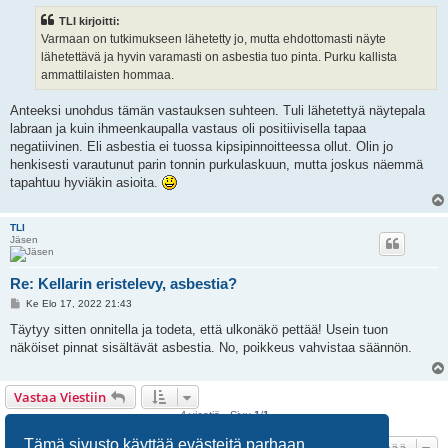
s
TLI kirjoitti:
t
i
Varmaan on tutkimukseen lähetetty jo, mutta ehdottomasti näyte
lähetettävä ja hyvin varamasti on asbestia tuo pinta. Purku kallista
ammattilaisten hommaa.
Anteeksi unohdus tämän vastauksen suhteen. Tuli lähetettyä näytepala
labraan ja kuin ihmeenkaupalla vastaus oli positiivisella tapaa
negatiivinen. Eli asbestia ei tuossa kipsipinnoitteessa ollut. Olin jo
henkisesti varautunut parin tonnin purkulaskuun, mutta joskus näemmä
tapahtuu hyviäkin asioita.
TLI
Jäsen
Re: Kellarin eristelevy, asbestia?
V
Ke Elo 17, 2022 21:43
i
e
Täytyy sitten onnitella ja todeta, että ulkonäkö pettää! Usein tuon
s
näköiset pinnat sisältävät asbestia. No, poikkeus vahvistaa säännön.
t
i
Vastaa Viestiin
4 viestiä • Sivu
1
/
1
Tämä sivusto käyttää evästeitä parhaan
Hyppää