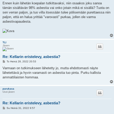
i
Ennen kuin lähetän koepalan tutkittavaksi, niin osaakos joku sanoa
tämän sisältävän 98% asbestia vai onko jotain mikä ei sisällä? Tuota on
sen verran paljon, ja tuo villa itsessään tulee pölisemään purettaessa niin
paljon, että en halua yrittää "varovasti" purkaa, jollen ole varma
asbestivapaudesta.
TLI
Jäsen
Re: Kellarin eristelevy, asbestia?
V
To Heinä 28, 2022 20:53
i
e
Varmaan on tutkimukseen lähetetty jo, mutta ehdottomasti näyte
s
lähetettävä ja hyvin varamasti on asbestia tuo pinta. Purku kallista
t
i
ammattilaisten hommaa.
purukasa
Uusi jäsen
Re: Kellarin eristelevy, asbestia?
V
Su Heinä 31, 2022 9:57
i
e