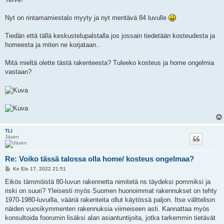
s
t
i
Nyt on rintamamiestalo myyty ja nyt mentävä 84 luvulle
Tiedän että tällä keskustelupalstalla jos jossain tiedetään kosteudesta ja
homeesta ja miten ne korjataan..
Mitä mieltä olette tästä rakenteesta? Tuleeko kosteus ja home ongelmia
vastaan?
TLI
Jäsen
Re: Voiko tässä talossa olla home/ kosteus ongelmaa?
V
Ke Elo 17, 2022 21:51
i
e
Eikös tämmöistä 80-luvun rakennetta nimitetä ns täydeksi pommiksi ja
s
riski on suuri? Yleisesti myös Suomen huonoimmat rakennukset on tehty
t
i
1970-1980-luvuilla, vääriä rakenteita ollut käytössä paljon. Itse välttelisin
näiden vuosikymmenten rakennuksia viimeiseen asti. Kannattaa myös
konsultoida foorumin lisäksi alan asiantuntijoita, jotka tarkemmin tietävät