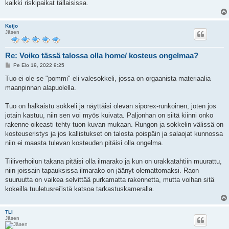
kaikki riskipaikat tällaisissa.
Keijo
Jäsen
Re: Voiko tässä talossa olla home/ kosteus ongelmaa?
V
Pe Elo 19, 2022 9:25
i
e
Tuo ei ole se "pommi" eli valesokkeli, jossa on orgaanista materiaalia
s
maanpinnan alapuolella.
t
i
Tuo on halkaistu sokkeli ja näyttäisi olevan siporex-runkoinen, joten jos
jotain kastuu, niin sen voi myös kuivata. Paljonhan on siitä kiinni onko
rakenne oikeasti tehty tuon kuvan mukaan. Rungon ja sokkelin välissä on
kosteuseristys ja jos kallistukset on talosta poispäin ja salaojat kunnossa
niin ei maasta tulevan kosteuden pitäisi olla ongelma.
Tiiliverhoilun takana pitäisi olla ilmarako ja kun on urakkatahtiin muurattu,
niin joissain tapauksissa ilmarako on jäänyt olemattomaksi. Raon
suuruutta on vaikea selvittää purkamatta rakennetta, mutta voihan sitä
kokeilla tuuletusrei'istä katsoa tarkastuskameralla.
TLI
Jäsen