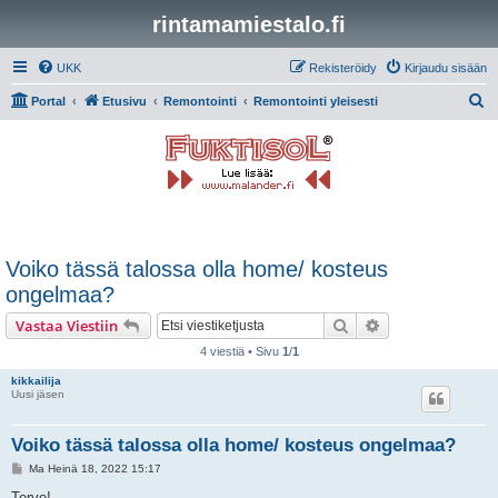
rintamamiestalo.fi
UKK
Rekisteröidy
Kirjaudu sisään
E
Portal
Etusivu
Remontointi
Remontointi yleisesti
t
s
i
Voiko tässä talossa olla home/ kosteus
ongelmaa?
Etsi
Tarkennettu hak
Vastaa Viestiin
4 viestiä • Sivu
1
/
1
kikkailija
Uusi jäsen
Voiko tässä talossa olla home/ kosteus ongelmaa?
V
Ma Heinä 18, 2022 15:17
i
e
Terve!