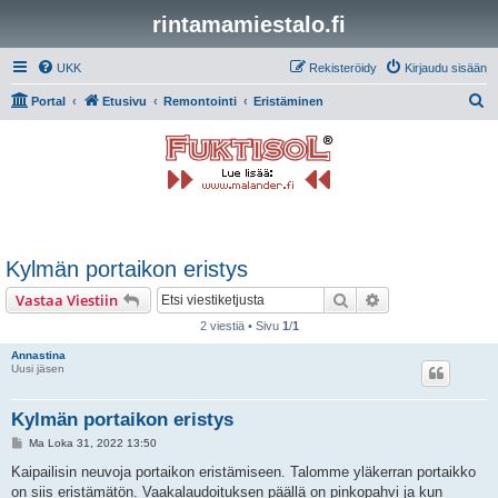
rintamamiestalo.fi
UKK
Rekisteröidy
Kirjaudu sisään
E
Portal
Etusivu
Remontointi
Eristäminen
t
s
i
Kylmän portaikon eristys
Etsi
Tarkennettu hak
Vastaa Viestiin
2 viestiä • Sivu
1
/
1
Annastina
Uusi jäsen
Kylmän portaikon eristys
V
Ma Loka 31, 2022 13:50
i
e
Kaipailisin neuvoja portaikon eristämiseen. Talomme yläkerran portaikko
s
on siis eristämätön. Vaakalaudoituksen päällä on pinkopahvi ja kun
t