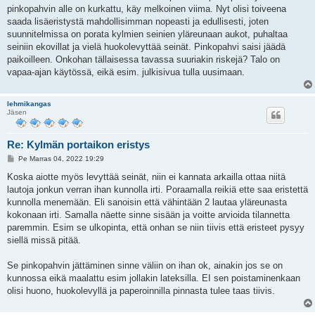
i
pinkopahvin alle on kurkattu, käy melkoinen viima. Nyt olisi toiveena
saada lisäeristystä mahdollisimman nopeasti ja edullisesti, joten
suunnitelmissa on porata kylmien seinien yläreunaan aukot, puhaltaa
seiniin ekovillat ja vielä huokolevyttää seinät. Pinkopahvi saisi jäädä
paikoilleen. Onkohan tällaisessa tavassa suuriakin riskejä? Talo on
vapaa-ajan käytössä, eikä esim. julkisivua tulla uusimaan.
lehmikangas
Jäsen
Re: Kylmän portaikon eristys
V
Pe Marras 04, 2022 19:29
i
e
Koska aiotte myös levyttää seinät, niin ei kannata arkailla ottaa niitä
s
lautoja jonkun verran ihan kunnolla irti. Poraamalla reikiä ette saa eristettä
t
i
kunnolla menemään. Eli sanoisin että vähintään 2 lautaa yläreunasta
kokonaan irti. Samalla näette sinne sisään ja voitte arvioida tilannetta
paremmin. Esim se ulkopinta, että onhan se niin tiivis että eristeet pysyy
siellä missä pitää.
Se pinkopahvin jättäminen sinne väliin on ihan ok, ainakin jos se on
kunnossa eikä maalattu esim jollakin lateksilla. EI sen poistaminenkaan
olisi huono, huokolevyllä ja paperoinnilla pinnasta tulee taas tiivis.