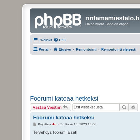
rintamamiestalo.fi
Olkaa hyvät. Sana on vapaa.
Pikalinkit
UKK
Portal
Etusivu
Remontointi
Remontointi yleisesti
Foorumi katoaa hetkeksi
Etsi
Ta
Vastaa Viestiin
Foorumi katoaa hetkeksi
V
Kirjoittaja
Ari
»
Su Kesä 18, 2023 18:06
i
e
Tervehdys foorumilaiset!
s
t