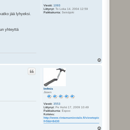
Viestit:
1093
Liittynyt:
To Loka 14, 2004 12:59
Paikkakunta:
Seinäjoki
katko jää lyhyeksi.
uun yhteyttä
Y
l
ö
s
lmfmis
Jäsen
Viestit:
3553
Liittynyt:
Pe Huhti 17, 2009 10:49
Paikkakunta:
Espoo
Kotisivu:
http://www.rintamamiestalo.fi/viewtopic.php?
f=9&t=8430
Y