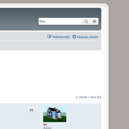
Etsi
Tarkennettu haku
Rekisteröidy
Kirjaudu sisään
3 viestiä • Sivu
1
/
1
Ari
Admin