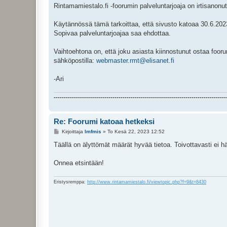
i
Rintamamiestalo.fi -foorumin palveluntarjoaja on irtisanon
Käytännössä tämä tarkoittaa, että sivusto katoaa 30.6.2023.
Sopivaa palveluntarjoajaa saa ehdottaa.
Vaihtoehtona on, että joku asiasta kiinnostunut ostaa fooru
sähköpostilla:
webmaster.rmt@elisanet.fi
-Ari
-------------------------------------------------------------------------------------
Re: Foorumi katoaa hetkeksi
V
Kirjoittaja
lmfmis
»
To Kesä 22, 2023 12:52
i
e
Täällä on älyttömät määrät hyvää tietoa. Toivottavasti ei h
s
t
i
Onnea etsintään!
Eristysremppa:
http://www.rintamamiestalo.fi/viewtopic.php?f=9&t=8430