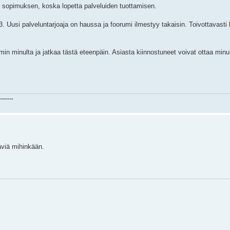
ut sopimuksen, koska lopetta palveluiden tuottamisen.
 Uusi palveluntarjoaja on haussa ja foorumi ilmestyy takaisin. Toivottavasti 
min minulta ja jatkaa tästä eteenpäin. Asiasta kiinnostuneet voivat ottaa min
-------
äviä mihinkään.