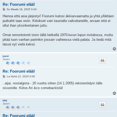
Re: Foorumi elää!
V
Su Maalis 16, 2025 0:43
i
e
Hienoa että asia järjestyi! Foorumi katosi äkkiarvaamatta ja yhtä yllättäen
s
putkahti taas esiin. Kiitokset vain taustalla vaikuttaneille, arvaan että ei
t
i
ollut ihan yksinkertainen juttu.
Omat remontoinnit tosin tällä hetkellä 1970-luvun lopun rivitalossa, mutta
pitää tuon vanhan pariinkin jossain vaiheessa vielä palata. Ja tiedä mitä
tässä nyt vielä keksii.
jussi
Jäsen
Re: Foorumi elää!
V
La Huhti 12, 2025 0:00
i
e
..aijai, nostalgista - 20 vuotta sitten (14.1.2005) rekisteröidyin tälle
s
sivustolle. Kiitos Ari &co comebackistä!
t
i
kkk
Jäsen
Re: Foorumi elää!