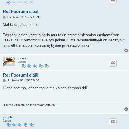
Re: Foorumi elää!
V
La Helmi 01, 2025 18:36
i
e
Mahtava paluu, kiitos!
s
t
i
Tässä vuosien varrella paria muutakin rintamamiestaloa ensimmäisen
lisäksi tullut remontoitua ja työ jatkuu. Oma remontointityyli on kehittynyt
niin, että sitä voisi kutsua nykyään jo restauroinniksi.
tuuma
Jäsen
Re: Foorumi elää!
V
Su Helmi 02, 2025 0:06
i
e
Hieno homma, onhan täällä melkoinen tietopankki!
s
t
i
-En tee virheitä, ne teen tekemättäkin...
tarpola
Jäsen