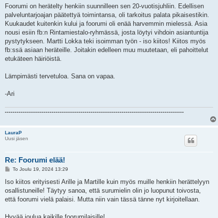
i
Foorumi on herätelty henkiin suunnilleen sen 20-vuotisjuhliin. Edellisen
palveluntarjoajan päätettyä toimintansa, oli tarkoitus palata pikaisestikin.
Kuukaudet kuitenkin kului ja foorumi oli enää harvemmin mielessä. Asia
nousi esiin fb:n Rintamiestalo-ryhmässä, josta löytyi vihdoin asiantuntija
pystytykseen. Martti Lokka teki isoimman työn - iso kiitos! Kiitos myös
fb:ssä asiaan heräteille. Joitakin edelleen muu muutetaan, eli pahoittelut
etukäteen häiriöistä.
Lämpimästi tervetuloa. Sana on vapaa.
-Ari
--------------------------------------------------------------------------------------------
LauraP
Uusi jäsen
Re: Foorumi elää!
V
To Joulu 19, 2024 13:29
i
e
Iso kiitos erityisesti Arille ja Martille kuin myös muille henkiin herättelyyn
s
osallistuneille! Täytyy sanoa, että surumielin olin jo luopunut toivosta,
t
i
että foorumi vielä palaisi. Mutta niin vain tässä tänne nyt kirjoitellaan.
Hyvää joulua kaikille foorumilaisille!