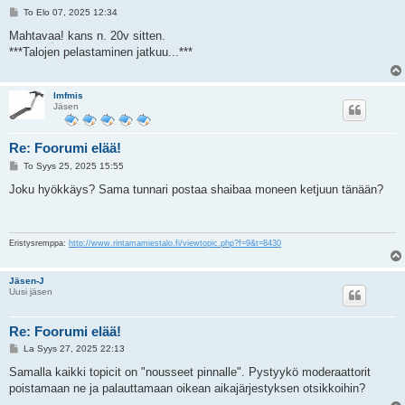
V
To Elo 07, 2025 12:34
i
e
Mahtavaa! kans n. 20v sitten.
s
***Talojen pelastaminen jatkuu...***
t
i
lmfmis
Jäsen
Re: Foorumi elää!
V
To Syys 25, 2025 15:55
i
e
Joku hyökkäys? Sama tunnari postaa shaibaa moneen ketjuun tänään?
s
t
i
Eristysremppa:
http://www.rintamamiestalo.fi/viewtopic.php?f=9&t=8430
Jäsen-J
Uusi jäsen
Re: Foorumi elää!
V
La Syys 27, 2025 22:13
i
e
Samalla kaikki topicit on "nousseet pinnalle". Pystyykö moderaattorit
s
poistamaan ne ja palauttamaan oikean aikajärjestyksen otsikkoihin?
t
i