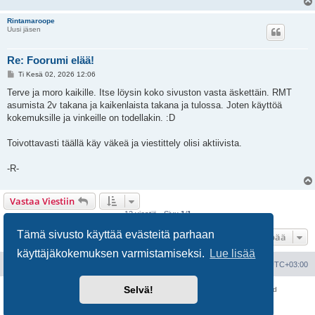
Rintamaroope
Uusi jäsen
Re: Foorumi elää!
V
Ti Kesä 02, 2026 12:06
i
e
Terve ja moro kaikille. Itse löysin koko sivuston vasta äskettäin. RMT
s
asumista 2v takana ja kaikenlaista takana ja tulossa. Joten käyttöä
t
i
kokemuksille ja vinkeille on todellakin. :D
Toivottavasti täällä käy väkeä ja viestittely olisi aktiivista.
-R-
Vastaa Viestiin
12 viestiä • Sivu
1
/
1
Tämä sivusto käyttää evästeitä parhaan
Hyppää
käyttäjäkokemuksen varmistamiseksi.
Lue lisää
Portal
Etusivu
Kaikki ajat ovat
UTC+03:00
Selvä!
Keskustelufoorumin ohjelmisto
phpBB
® Forum Software © phpBB Limited
Käännös: phpBB Suomi (lurttinen, harritapio, Pettis)
Yksityisyys
|
Ehdot