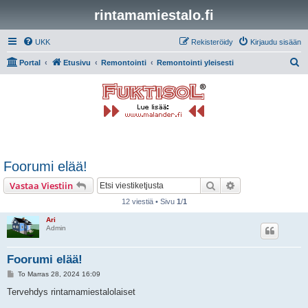
rintamamiestalo.fi
UKK
Rekisteröidy
Kirjaudu sisään
E
Portal
Etusivu
Remontointi
Remontointi yleisesti
t
s
i
Foorumi elää!
Etsi
Tarkennettu hak
Vastaa Viestiin
12 viestiä • Sivu
1
/
1
Ari
Admin
Foorumi elää!
V
To Marras 28, 2024 16:09
i
e
Tervehdys rintamamiestalolaiset
s
t