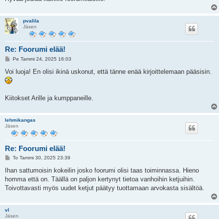
pvalila
Jäsen
Re: Foorumi elää!
V
Pe Tammi 24, 2025 16:03
i
e
Voi luoja! En olisi ikinä uskonut, että tänne enää kirjoittelemaan pääsisin.
s
t
i
Kiitokset Arille ja kumppaneille.
lehmikangas
Jäsen
Re: Foorumi elää!
V
To Tammi 30, 2025 23:39
i
e
Ihan sattumoisin kokeilin josko foorumi olisi taas toiminnassa. Hieno
s
homma että on. Täällä on paljon kertynyt tietoa vanhoihin ketjuihin.
t
i
Toivottavasti myös uudet ketjut päätyy tuottamaan arvokasta sisältöä.
vl
Jäsen