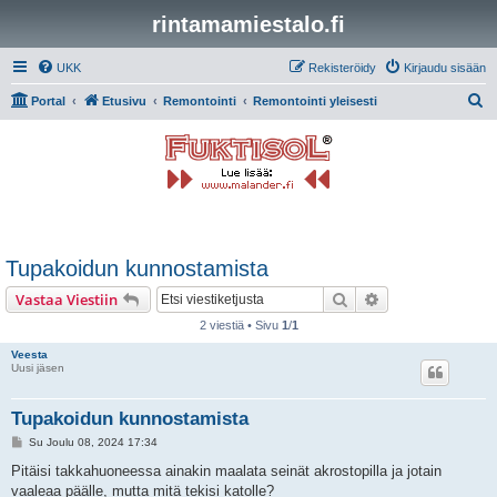
rintamamiestalo.fi
UKK
Rekisteröidy
Kirjaudu sisään
E
Portal
Etusivu
Remontointi
Remontointi yleisesti
t
s
i
Tupakoidun kunnostamista
Etsi
Tarkennettu hak
Vastaa Viestiin
2 viestiä • Sivu
1
/
1
Veesta
Uusi jäsen
Tupakoidun kunnostamista
V
Su Joulu 08, 2024 17:34
i
e
Pitäisi takkahuoneessa ainakin maalata seinät akrostopilla ja jotain
s
vaaleaa päälle, mutta mitä tekisi katolle?
t