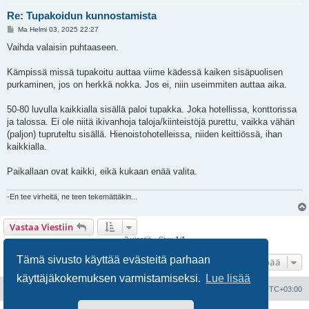
Re: Tupakoidun kunnostamista
V
Ma Helmi 03, 2025 22:27
i
e
Vaihda valaisin puhtaaseen.
s
t
i
Kämpissä missä tupakoitu auttaa viime kädessä kaiken sisäpuolisen
purkaminen, jos on herkkä nokka. Jos ei, niin useimmiten auttaa aika.
50-80 luvulla kaikkialla sisällä paloi tupakka. Joka hotellissa, konttorissa
ja talossa. Ei ole niitä ikivanhoja taloja/kiinteistöjä purettu, vaikka vähän
(paljon) tupruteltu sisällä. Hienoistohotelleissa, niiden keittiössä, ihan
kaikkialla.
Paikallaan ovat kaikki, eikä kukaan enää valita.
-En tee virheitä, ne teen tekemättäkin...
Vastaa Viestiin
2 viestiä • Sivu
1
/
1
Tämä sivusto käyttää evästeitä parhaan
Hyppää
käyttäjäkokemuksen varmistamiseksi.
Lue lisää
Portal
Etusivu
Kaikki ajat ovat
UTC+03:00