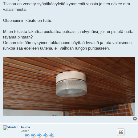
i
Tilassa on vedetty syöpäkääryleitä kymmeniä vuosia ja sen näkee mm
valaisimesta.
Otsonoinnin käsite on tuttu.
Miten tollasta lakattua puukattoa putsaisi ja elvyttäisi, jos ei pistetä uutta
tavaraa pintaan?
Omaan silmään nykyinen takkahuone näyttää hyvältä ja tota valaisimen
runkoa saa edelleen uutena, eli vaihdan rungon puhtaaseen.
tuuma
Jäsen