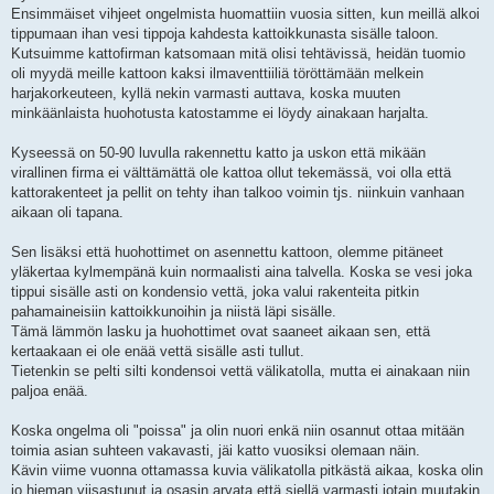
i
Ensimmäiset vihjeet ongelmista huomattiin vuosia sitten, kun meillä alkoi
tippumaan ihan vesi tippoja kahdesta kattoikkunasta sisälle taloon.
Kutsuimme kattofirman katsomaan mitä olisi tehtävissä, heidän tuomio
oli myydä meille kattoon kaksi ilmaventtiiliä töröttämään melkein
harjakorkeuteen, kyllä nekin varmasti auttava, koska muuten
minkäänlaista huohotusta katostamme ei löydy ainakaan harjalta.
Kyseessä on 50-90 luvulla rakennettu katto ja uskon että mikään
virallinen firma ei välttämättä ole kattoa ollut tekemässä, voi olla että
kattorakenteet ja pellit on tehty ihan talkoo voimin tjs. niinkuin vanhaan
aikaan oli tapana.
Sen lisäksi että huohottimet on asennettu kattoon, olemme pitäneet
yläkertaa kylmempänä kuin normaalisti aina talvella. Koska se vesi joka
tippui sisälle asti on kondensio vettä, joka valui rakenteita pitkin
pahamaineisiin kattoikkunoihin ja niistä läpi sisälle.
Tämä lämmön lasku ja huohottimet ovat saaneet aikaan sen, että
kertaakaan ei ole enää vettä sisälle asti tullut.
Tietenkin se pelti silti kondensoi vettä välikatolla, mutta ei ainakaan niin
paljoa enää.
Koska ongelma oli "poissa" ja olin nuori enkä niin osannut ottaa mitään
toimia asian suhteen vakavasti, jäi katto vuosiksi olemaan näin.
Kävin viime vuonna ottamassa kuvia välikatolla pitkästä aikaa, koska olin
jo hieman viisastunut ja osasin arvata että siellä varmasti jotain muutakin