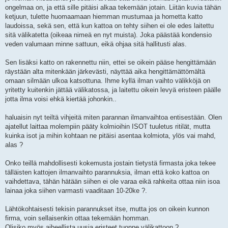
ongelmaa on, ja että sille pitäisi alkaa tekemään jotain. Liitän kuvia tähän
ketjuun, tulette huomaamaan hiemman mustumaa ja hometta katto
laudoissa, sekä sen, että kun kattoa on tehty siihen ei ole edes laitettu
sitä välikatetta (oikeaa nimeä en nyt muista). Joka päästää kondensio
veden valumaan minne sattuun, eikä ohjaa sitä hallitusti alas.
Sen lisäksi katto on rakennettu niin, ettei se oikein pääse hengittämään
räystään alta mitenkään järkevästi, näyttää aika hengittämättömältä
omaan silmään ulkoa katsottuna. Ihme kyllä ilman vaihto välikköjä on
yritetty kuitenkin jättää välikatossa, ja laitettu oikein levyä eristeen päälle
jotta ilma voisi ehkä kiertää johonkin..
haluaisin nyt teiltä vihjeitä miten parannan ilmanvaihtoa entisestään. Olen
ajatellut laittaa molempiin pääty kolmioihin ISOT tuuletus ritilät, mutta
kuinka isot ja mihin kohtaan ne pitäisi asentaa kolmiota, ylös vai mahd,
alas ?
Onko teillä mahdollisesti kokemusta jostain tietystä firmasta joka tekee
tälläisten kattojen ilmanvaihto parannuksia, ilman että koko kattoa on
vaihdettava, tähän hätään siihen ei ole varaa eikä rahkeita ottaa niin isoa
lainaa joka siihen varmasti vaaditaan 10-20ke ?.
Lähtökohtaisesti tekisin parannukset itse, mutta jos on oikein kunnon
firma, voin sellaisenkin ottaa tekemään homman.
Olisiko myös aiheellista uusia eristeet tuonne välikattoon ?