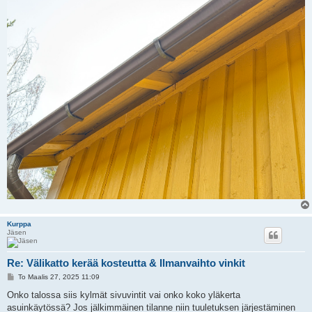
Kurppa
Jäsen
Re: Välikatto kerää kosteutta & Ilmanvaihto vinkit
V
To Maalis 27, 2025 11:09
i
e
Onko talossa siis kylmät sivuvintit vai onko koko yläkerta
s
asuinkäytössä? Jos jälkimmäinen tilanne niin tuuletuksen järjestäminen
t