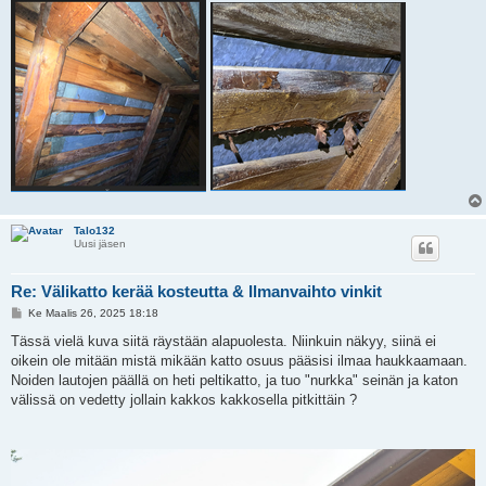
Talo132
Uusi jäsen
Re: Välikatto kerää kosteutta & Ilmanvaihto vinkit
V
Ke Maalis 26, 2025 18:18
i
e
Tässä vielä kuva siitä räystään alapuolesta. Niinkuin näkyy, siinä ei
s
oikein ole mitään mistä mikään katto osuus pääsisi ilmaa haukkaamaan.
t
i
Noiden lautojen päällä on heti peltikatto, ja tuo "nurkka" seinän ja katon
välissä on vedetty jollain kakkos kakkosella pitkittäin ?