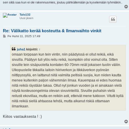
sen siitä saa kun ei ole rakennusmies, joutuu pähkäilemään ja kyselemään tyhmiäkin..
Talo132
Uusi jäsen
Re: Välikatto kerää kosteutta & Ilmanvaihto vinkit
V
Pe Huhti 11, 2025 17:49
i
e
s
juha1
kirjoitti:
↑
t
i
omaan torppaan kun tein vintin, niin päädyissä ei ollut reikiä, eikä
sivuilla. Päätyyn tuli ylös reilu reikä, isompikin olisi voinut olla. Sitten
sivuille tein sisäpuolelta kontaten 60-70mm reiät jokaisen tuolin väliin.
Ulkopuolelle tikkailla laitoin hiiriverkon ja itikkäverkon pyöreän
niittipyssyllä, en laittanut niitä valmiita peltisiä suojia, kun niiden kautta
menee kuitenkin paljon vähemmän ilmaa. Kauempaa ei edes huomaa
niitä reikiä räystään takaa. Ollut nyt jonkun vuoden ja ei ainakaan vielä
näytä kosteusongelmia olevan sivuvinteillä. Sivuille puhalsin vielä
reilusti ekovillaa, mutta en reikiin asti, etteivät mene tukkoon. Vitutti kyllä
niitä reikiä siellä ahtaassa tehdä, mutta alkanut riskiä ottamaan
ilmankaan.
Kiitos vastauksesta ! :)