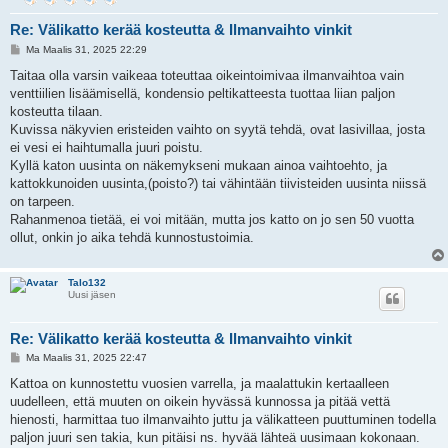
Re: Välikatto kerää kosteutta & Ilmanvaihto vinkit
V
Ma Maalis 31, 2025 22:29
i
e
Taitaa olla varsin vaikeaa toteuttaa oikeintoimivaa ilmanvaihtoa vain
s
venttiilien lisäämisellä, kondensio peltikatteesta tuottaa liian paljon
t
i
kosteutta tilaan.
Kuvissa näkyvien eristeiden vaihto on syytä tehdä, ovat lasivillaa, josta
ei vesi ei haihtumalla juuri poistu.
Kyllä katon uusinta on näkemykseni mukaan ainoa vaihtoehto, ja
kattokkunoiden uusinta,(poisto?) tai vähintään tiivisteiden uusinta niissä
on tarpeen.
Rahanmenoa tietää, ei voi mitään, mutta jos katto on jo sen 50 vuotta
ollut, onkin jo aika tehdä kunnostustoimia.
Talo132
Uusi jäsen
Re: Välikatto kerää kosteutta & Ilmanvaihto vinkit
V
Ma Maalis 31, 2025 22:47
i
e
Kattoa on kunnostettu vuosien varrella, ja maalattukin kertaalleen
s
uudelleen, että muuten on oikein hyvässä kunnossa ja pitää vettä
t
i
hienosti, harmittaa tuo ilmanvaihto juttu ja välikatteen puuttuminen todella
paljon juuri sen takia, kun pitäisi ns. hyvää lähteä uusimaan kokonaan.