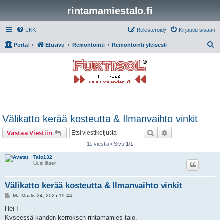
rintamamiestalo.fi
UKK
Rekisteröidy
Kirjaudu sisään
E
Portal
Etusivu
Remontointi
Remontointi yleisesti
t
s
i
Välikatto kerää kosteutta & Ilmanvaihto vinkit
Etsi
Tarkennettu hak
Vastaa Viestiin
11 viestiä • Sivu
1
/
1
Talo132
Uusi jäsen
Välikatto kerää kosteutta & Ilmanvaihto vinkit
V
Ma Maalis 24, 2025 19:44
i
e
Hei !
s
Kyseessä kahden kerroksen rintamamies talo.
t