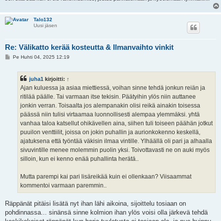
Talo132
Uusi jäsen
Re: Välikatto kerää kosteutta & Ilmanvaihto vinkit
V
Pe Huhti 04, 2025 12:19
i
e
s
juha1
kirjoitti:
↑
t
i
Ajan kuluessa ja asiaa miettiessä, voihan sinne tehdä jonkun reiän ja
ritilää päälle. Tai varmaan itse tekisin. Päätyihin ylös niin auttanee
jonkin verran. Toisaalta jos alempanakin olisi reikä ainakin toisessa
päässä niin tulisi virtaamaa luonnollisesti alempaa ylemmäksi. yhtä
vanhaa taloa katsellut ohikävellen aina, siihen tuli toiseen päähän jotkut
puuilon venttiilit, joissa on jokin puhallin ja aurionkokenno keskellä,
ajatuksena että työntää väkisin ilmaa vintille. Ylhäällä oli pari ja alhaalla
sivuvintille menee molemmin puolin yksi. Toivottavasti ne on auki myös
silloin, kun ei kenno enää puhallinta herätä..
Mutta parempi kai pari lisäreikää kuin ei ollenkaan? Viisaammat
kommentoi varmaan paremmin..
Räppänät pitäisi lisätä nyt ihan lähi aikoina, sijoittelu tosiaan on
pohdinnassa... sinänsä sinne kolmion ihan ylös voisi olla järkevä tehdä