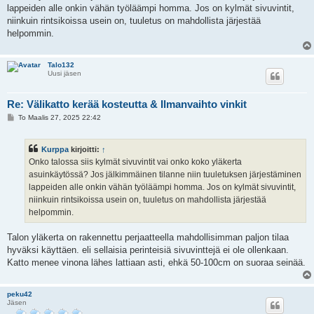
i
lappeiden alle onkin vähän työläämpi homma. Jos on kylmät sivuvintit,
niinkuin rintsikoissa usein on, tuuletus on mahdollista järjestää
helpommin.
Talo132
Uusi jäsen
Re: Välikatto kerää kosteutta & Ilmanvaihto vinkit
V
To Maalis 27, 2025 22:42
i
e
s
Kurppa
kirjoitti:
↑
t
i
Onko talossa siis kylmät sivuvintit vai onko koko yläkerta
asuinkäytössä? Jos jälkimmäinen tilanne niin tuuletuksen järjestäminen
lappeiden alle onkin vähän työläämpi homma. Jos on kylmät sivuvintit,
niinkuin rintsikoissa usein on, tuuletus on mahdollista järjestää
helpommin.
Talon yläkerta on rakennettu perjaatteella mahdollisimman paljon tilaa
hyväksi käyttäen. eli sellaisia perinteisiä sivuvinttejä ei ole ollenkaan.
Katto menee vinona lähes lattiaan asti, ehkä 50-100cm on suoraa seinää.
peku42
Jäsen