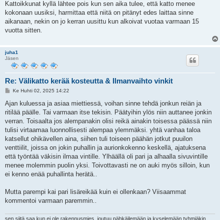
Kattoikkunat kyllä lähtee pois kun sen aika tulee, että katto menee
kokonaan uusiksi, harmittaa että niitä on pitänyt edes laittaa sinne
aikanaan, nekin on jo kerran uusittu kun alkoivat vuotaa varmaan 15
vuotta sitten.
juha1
Jäsen
Re: Välikatto kerää kosteutta & Ilmanvaihto vinkit
V
Ke Huhti 02, 2025 14:22
i
e
Ajan kuluessa ja asiaa miettiessä, voihan sinne tehdä jonkun reiän ja
s
ritilää päälle. Tai varmaan itse tekisin. Päätyihin ylös niin auttanee jonkin
t
i
verran. Toisaalta jos alempanakin olisi reikä ainakin toisessa päässä niin
tulisi virtaamaa luonnollisesti alempaa ylemmäksi. yhtä vanhaa taloa
katsellut ohikävellen aina, siihen tuli toiseen päähän jotkut puuilon
venttiilit, joissa on jokin puhallin ja aurionkokenno keskellä, ajatuksena
että työntää väkisin ilmaa vintille. Ylhäällä oli pari ja alhaalla sivuvintille
menee molemmin puolin yksi. Toivottavasti ne on auki myös silloin, kun
ei kenno enää puhallinta herätä..
Mutta parempi kai pari lisäreikää kuin ei ollenkaan? Viisaammat
kommentoi varmaan paremmin..
sen siitä saa kun ei ole rakennusmies, joutuu pähkäilemään ja kyselemään tyhmiäkin..