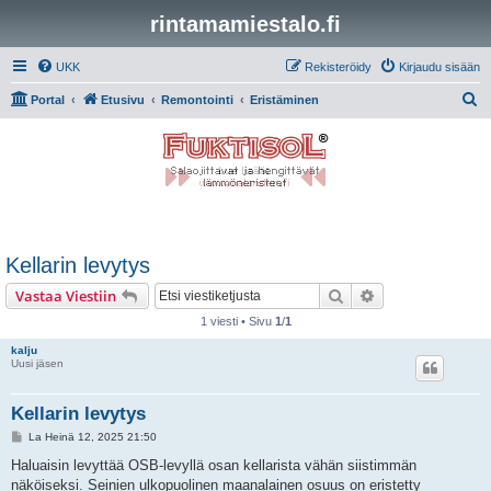
rintamamiestalo.fi
UKK
Rekisteröidy
Kirjaudu sisään
E
Portal
Etusivu
Remontointi
Eristäminen
t
s
i
Kellarin levytys
Etsi
Tarkennettu hak
Vastaa Viestiin
1 viesti • Sivu
1
/
1
kalju
Uusi jäsen
Kellarin levytys
V
La Heinä 12, 2025 21:50
i
e
Haluaisin levyttää OSB-levyllä osan kellarista vähän siistimmän
s
näköiseksi. Seinien ulkopuolinen maanalainen osuus on eristetty
t