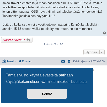
i
salaojittavalla eristeellä ja maan päällinen osuus 50 mm EPS:llä. Voinko
siis laittaa sisäpuolelle välittömästi betoniharkkoa vasten koolauksen,
johon sitten suoraan OSB -levyt kiinni, vai tuleeko tästä homeongelmia?
Tarvitaanko jonkinlainen höyrynsulku?
Edit: Ja kellarissa on siis vesikiertoinen patteri ja lämpötila talvellakin
arviolta 15-18 asteen välillä (ei ole kylmä, mutta en ole mitannut).
Vastaa Viestiin
1 viesti • Sivu
1
/
1
Hyppää
Portal
Etusivu
Kaikki ajat ovat
UTC+03:00
Keskustelufoorumin ohjelmisto
phpBB
® Forum Software © phpBB Limited
Käännös: phpBB Suomi (lurttinen, harritapio, Pettis)
Tämä sivusto käyttää evästeitä parhaan
Yksityisyys
|
Ehdot
käyttäjäkokemuksen varmistamiseksi.
Lue lisää
Selvä!