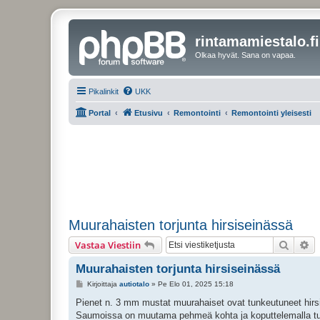
rintamamiestalo.fi
Olkaa hyvät. Sana on vapaa.
Pikalinkit
UKK
Portal
Etusivu
Remontointi
Remontointi yleisesti
Muurahaisten torjunta hirsiseinässä
Etsi
Ta
Vastaa Viestiin
Muurahaisten torjunta hirsiseinässä
V
Kirjoittaja
autiotalo
»
Pe Elo 01, 2025 15:18
i
e
Pienet n. 3 mm mustat muurahaiset ovat tunkeutuneet hirsimö
s
Saumoissa on muutama pehmeä kohta ja koputtelemalla tuntu
t