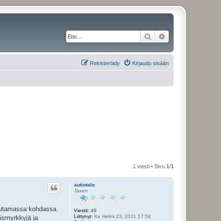
Etsi
Tarkennettu haku
Rekisteröidy
Kirjaudu sisään
1 viesti • Sivu
1
/
1
autiotalo
Jäsen
 muutamassa kohdassa.
Viestit:
49
Liittynyt:
Ke Helmi 23, 2011 17:58
ismyrkkyjä ja