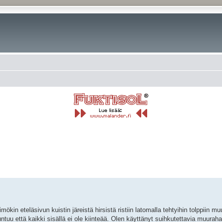
rkennettu haku
kin eteläsivun kuistin järeistä hirsistä ristiin latomalla tehtyihin tolppiin
u että kaikki sisällä ei ole kiinteää. Olen käyttänyt suihkutettavia muuraha