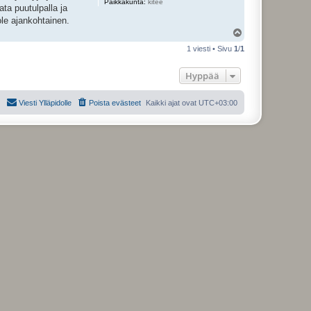
Paikkakunta:
kitee
ata puutulpalla ja
ole ajankohtainen.
Y
l
1 viesti • Sivu
1
/
1
ö
s
Hyppää
Viesti Ylläpidolle
Poista evästeet
Kaikki ajat ovat
UTC+03:00