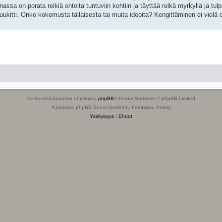
assa on porata reikiä ontolta tuntuviin kohtiin ja täyttää reikä myrkyllä ja tulp
puukitti. Onko kokemusta tällaisesta tai muita ideoita? Kengittäminen ei vielä 
Keskustelufoorumin ohjelmisto
phpBB
® Forum Software © phpBB Limited
Käännös: phpBB Suomi (lurttinen, harritapio, Pettis)
Yksityisyys
|
Ehdot