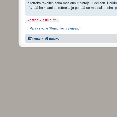
i
sirotteita rakoihin sekä maalannut pintoja uudelleen. Harkinn
täyttää halkeamia sirotteella ja peittää se massalla esim. 
Vastaa Viestiin
Palaa sivulle “Remontointi yleisesti”
Portal
Etusivu