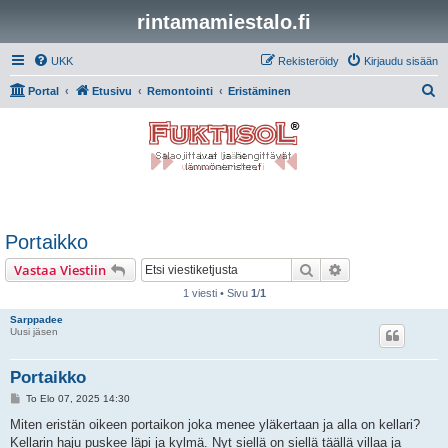
rintamamiestalo.fi
UKK
Rekisteröidy
Kirjaudu sisään
E
Portal
Etusivu
Remontointi
Eristäminen
t
s
i
Portaikko
Etsi
Tarkennettu hak
Vastaa Viestiin
1 viesti • Sivu
1
/
1
Sarppadee
Uusi jäsen
Portaikko
V
To Elo 07, 2025 14:30
i
e
Miten eristän oikeen portaikon joka menee yläkertaan ja alla on kellari?
s
Kellarin haju puskee läpi ja kylmä. Nyt siellä on siellä täällä villaa ja
t