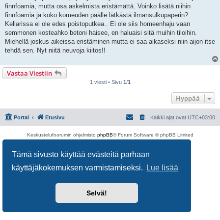
i
finnfoamia, mutta osa askelmista eristämättä. Voinko lisätä niihin
finnfoamia ja koko komeuden päälle lätkästä ilmansulkupaperin?
Kellarissa ei ole edes poistoputkea.. Ei ole siis homeenhaju vaan
semmonen kosteahko betoni haisee, en haluaisi sitä muihin tiloihin.
Miehellä joskus aikeissa eristäminen mutta ei saa aikaseksi niin aijon itse
tehdä sen. Nyt niitä neuvoja kiitos!!
Vastaa Viestiin
1 viesti • Sivu
1
/
1
Hyppää
Portal
Etusivu
Kaikki ajat ovat
UTC+03:00
Keskustelufoorumin ohjelmisto
phpBB
® Forum Software © phpBB Limited
Käännös: phpBB Suomi (lurttinen, harritapio, Pettis)
Yksityisyys
|
Ehdot
Tämä sivusto käyttää evästeitä parhaan
käyttäjäkokemuksen varmistamiseksi.
Lue lisää
Selvä!