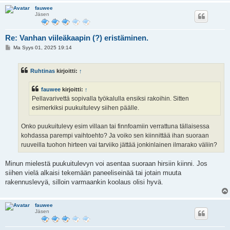
fauwee
Jäsen
Re: Vanhan viileäkaapin (?) eristäminen.
V
Ma Syys 01, 2025 19:14
i
e
s
Ruhtinas
kirjoitti:
↑
t
i
fauwee
kirjoitti:
↑
Pellavarivettä sopivalla työkalulla ensiksi rakoihin. Sitten
esimerkiksi puukuitulevy siihen päälle.
Onko puukuitulevy esim villaan tai finnfoamiin verrattuna tällaisessa
kohdassa parempi vaihtoehto? Ja voiko sen kiinnittää ihan suoraan
ruuveilla tuohon hirteen vai tarviiko jättää jonkinlainen ilmarako väliin?
Minun mielestä puukuitulevyn voi asentaa suoraan hirsiin kiinni. Jos
siihen vielä alkaisi tekemään paneeliseinää tai jotain muuta
rakennuslevyä, silloin varmaankin koolaus olisi hyvä.
fauwee
Jäsen