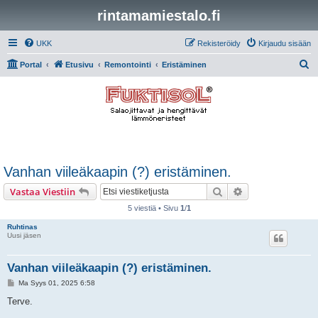
rintamamiestalo.fi
UKK
Rekisteröidy
Kirjaudu sisään
E
Portal
Etusivu
Remontointi
Eristäminen
t
s
i
Vanhan viileäkaapin (?) eristäminen.
Etsi
Tarkennettu hak
Vastaa Viestiin
5 viestiä • Sivu
1
/
1
Ruhtinas
Uusi jäsen
Vanhan viileäkaapin (?) eristäminen.
V
Ma Syys 01, 2025 6:58
i
e
Terve.
s
t