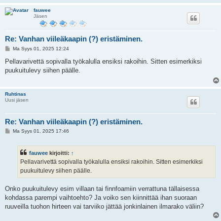
fauwee
Jäsen
Re: Vanhan viileäkaapin (?) eristäminen.
V
Ma Syys 01, 2025 12:24
i
e
Pellavarivettä sopivalla työkalulla ensiksi rakoihin. Sitten esimerkiksi
s
puukuitulevy siihen päälle.
t
i
Ruhtinas
Uusi jäsen
Re: Vanhan viileäkaapin (?) eristäminen.
V
Ma Syys 01, 2025 17:46
i
e
s
fauwee
kirjoitti:
↑
t
i
Pellavarivettä sopivalla työkalulla ensiksi rakoihin. Sitten esimerkiksi
puukuitulevy siihen päälle.
Onko puukuitulevy esim villaan tai finnfoamiin verrattuna tällaisessa
kohdassa parempi vaihtoehto? Ja voiko sen kiinnittää ihan suoraan
ruuveilla tuohon hirteen vai tarviiko jättää jonkinlainen ilmarako väliin?