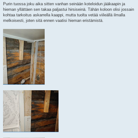
i
Purin tuossa joku aika sitten vanhan seinään koteloidun jääkaapin ja
hieman yllättäen sen takaa paljastui hirsiseinä. Tähän koloon olisi jossain
kohtaa tarkoitus askarrella kaappi, mutta tuolta vetää viileällä ilmalla
melkoisesti, joten sitä ennen vaatisi hieman eristämistä.