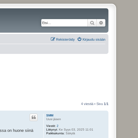
Etsi
Tarkennettu haku
Rekisteröidy
Kirjaudu sisään
4 viestiä • Sivu
1
/
1
SMM
Uusi jäsen
Viestit:
2
Liittynyt:
Ke Syys 03, 2025 11:01
assa on huone siinä
Paikkakunta:
Säkylä