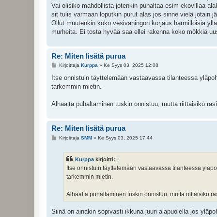
i
Vai olisiko mahdollista jotenkin puhaltaa esim ekovillaa ala
sit tulis varmaan loputkin purut alas jos sinne vielä jotain jä
Ollut muutenkin koko vesivahingon korjaus harmilloisia yll
murheita. Ei tosta hyvää saa ellei rakenna koko mökkiä uus
Re: Miten lisätä purua
V
Kirjoittaja
Kurppa
»
Ke Syys 03, 2025 12:08
i
e
Itse onnistuin täyttelemään vastaavassa tilanteessa yläpoh
s
tarkemmin mietin.
t
i
Alhaalta puhaltaminen tuskin onnistuu, mutta riittäisikö ra
Re: Miten lisätä purua
V
Kirjoittaja
SMM
»
Ke Syys 03, 2025 17:44
i
e
s
Kurppa
kirjoitti:
↑
t
i
Itse onnistuin täyttelemään vastaavassa tilanteessa yläpo
tarkemmin mietin.
Alhaalta puhaltaminen tuskin onnistuu, mutta riittäisikö 
Siinä on ainakin sopivasti ikkuna juuri alapuolella jos yläpo