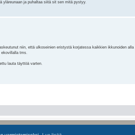
kä yläreunaan ja puhaltaa siitä sit sen mitä pystyy.
laskeutunut niin, että ulkoseinien eristystä korjatessa kaikkien ikkunoiden alla
 ekovillalla tms.
ettu lauta täyttöä varten.
Keskustelufoorumin ohjelmisto
phpBB
® Forum Software © phpBB Limited
Käännös: phpBB Suomi (lurttinen, harritapio, Pettis)