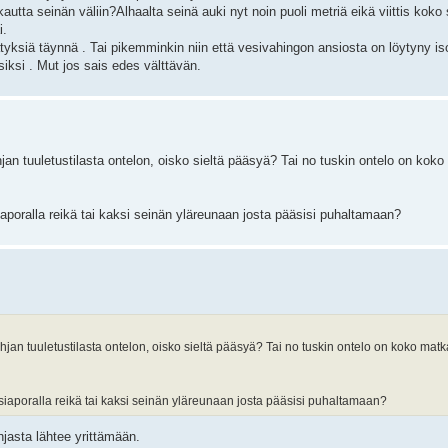
kautta seinän väliin?Alhaalta seinä auki nyt noin puoli metriä eikä viittis koko
i.
ätyksiä täynnä . Tai pikemminkin niin että vesivahingon ansiosta on löytyny i
iksi . Mut jos sais edes välttävän.
jan tuuletustilasta ontelon, oisko sieltä pääsyä? Tai no tuskin ontelo on kok
siaporalla reikä tai kaksi seinän yläreunaan josta pääsisi puhaltamaan?
hjan tuuletustilasta ontelon, oisko sieltä pääsyä? Tai no tuskin ontelo on koko matk
rasiaporalla reikä tai kaksi seinän yläreunaan josta pääsisi puhaltamaan?
hjasta lähtee yrittämään.