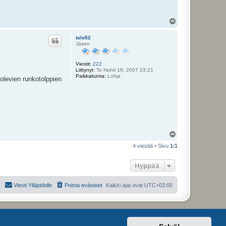
Y
l
ö
talo52
s
Jäsen
Viestit:
222
Liittynyt:
To Huhti 19, 2007 23:21
Paikkakunta:
Lohja
 olevien runkotolppien
Y
l
4 viestiä • Sivu
1
/
1
ö
s
Hyppää
Viesti Ylläpidolle
Poista evästeet
Kaikki ajat ovat
UTC+03:00