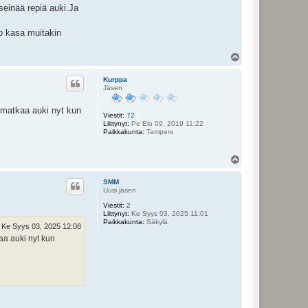
 seinää repiä auki.Ja
so kasa muitakin
Y
l
ö
Kurppa
s
Jäsen
o matkaa auki nyt kun
Viestit:
72
Liittynyt:
Pe Elo 09, 2019 11:22
Paikkakunta:
Tampere
Y
l
ö
SMM
s
Uusi jäsen
Viestit:
2
Liittynyt:
Ke Syys 03, 2025 11:01
Paikkakunta:
Säkylä
Ke Syys 03, 2025 12:08
aa auki nyt kun