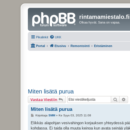
rintamamiestalo.fi
Olkaa hyvät. Sana on vapaa.
Pikalinkit
UKK
Portal
Etusivu
Remontointi
Eristäminen
Miten lisätä purua
Etsi
Ta
Vastaa Viestiin
Miten lisätä purua
V
Kirjoittaja
SMM
»
Ke Syys 03, 2025 11:08
i
e
Elikkäs alapohjan vesivahingon korjauksen yhteydessä pääs
s
kohdassa. Ei taida olla muuta keinoa kun avata seinää yläk
t