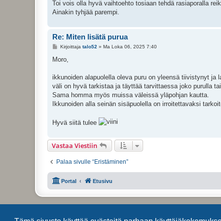
Toi vois olla hyvä vaihtoehto tosiaan tehdä rasiaporalla rei
Ainakin tyhjää parempi.
Re: Miten lisätä purua
V
Kirjoittaja
talo52
»
Ma Loka 06, 2025 7:40
i
e
Moro,
s
t
i
ikkunoiden alapuolella oleva puru on yleensä tiivistynyt ja 
väli on hyvä tarkistaa ja täyttää tarvittaessa joko purulla tai
Sama homma myös muissa väleissä yläpohjan kautta.
Ikkunoiden alla seinän sisäpuolella on irroitettavaksi tarkoit
Hyvä siitä tulee
Vastaa Viestiin
Palaa sivulle “Eristäminen”
Portal
Etusivu