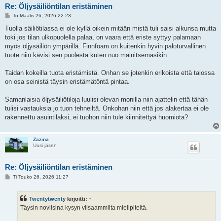
Re: Öljysäiliöntilan eristäminen
V
To Maalis 26, 2026 22:23
i
e
Tuolla säiliötilassa ei ole kyllä oikein mitään mistä tuli saisi alkunsa mutta
s
toki jos tilan ulkopuolella palaa, on vaara että eriste syttyy palamaan
t
i
myös öljysäiliön ympärillä. Finnfoam on kuitenkin hyvin paloturvallinen
tuote niin kävisi sen puolesta kuten nuo mainitsemasikin.
Taidan kokeilla tuota eristämistä. Onhan se jotenkin erikoista että talossa
on osa seinistä täysin eristämätöntä pintaa.
Samanlaisia öljysäiliötiloja luulisi olevan monilla niin ajattelin että tähän
tulisi vastauksia jo tuon tehneiltä. Onkohan niin että jos alakertaa ei ole
rakennettu asuintilaksi, ei tuohon niin tule kiinnitettyä huomiota?
Zazina
Uusi jäsen
Re: Öljysäiliöntilan eristäminen
V
Ti Touko 26, 2026 11:27
i
e
s
Twentytwenty
kirjoitti:
↑
t
i
Täysin noviisina kysyn viisaammilta mielipiteitä.