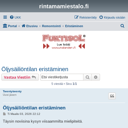
rintamamiestalo.fi
UKK
Rekisteröidy
Kirjaudu sisään
E
Portal
Etusivu
Remontointi
Eristäminen
t
s
i
Öljysäiliöntilan eristäminen
Etsi
Tarkennettu hak
Vastaa Viestiin
5 viestiä • Sivu
1
/
1
Twentytwenty
Uusi jäsen
Öljysäiliöntilan eristäminen
V
Ti Maalis 03, 2026 22:12
i
e
Täysin noviisina kysyn viisaammilta mielipiteitä.
s
t