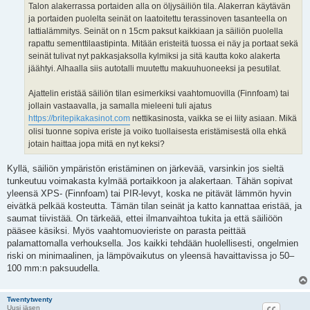
Talon alakerrassa portaiden alla on öljysäiliön tila. Alakerran käytävän
ja portaiden puolelta seinät on laatoitettu terassinoven tasanteella on
lattialämmitys. Seinät on n 15cm paksut kaikkiaan ja säiliön puolella
rapattu sementtilaastipinta. Mitään eristeitä tuossa ei näy ja portaat sekä
seinät tulivat nyt pakkasjaksolla kylmiksi ja sitä kautta koko alakerta
jäähtyi. Alhaalla siis autotalli muutettu makuuhuoneeksi ja pesutilat.
Ajattelin eristää säiliön tilan esimerkiksi vaahtomuovilla (Finnfoam) tai
jollain vastaavalla, ja samalla mieleeni tuli ajatus
https://britepikakasinot.com
nettikasinosta, vaikka se ei liity asiaan. Mikä
olisi tuonne sopiva eriste ja voiko tuollaisesta eristämisestä olla ehkä
jotain haittaa jopa mitä en nyt keksi?
Kyllä, säiliön ympäristön eristäminen on järkevää, varsinkin jos sieltä
tunkeutuu voimakasta kylmää portaikkoon ja alakertaan. Tähän sopivat
yleensä XPS- (Finnfoam) tai PIR-levyt, koska ne pitävät lämmön hyvin
eivätkä pelkää kosteutta. Tämän tilan seinät ja katto kannattaa eristää, ja
saumat tiivistää. On tärkeää, ettei ilmanvaihtoa tukita ja että säiliöön
pääsee käsiksi. Myös vaahtomuovieriste on parasta peittää
palamattomalla verhouksella. Jos kaikki tehdään huolellisesti, ongelmien
riski on minimaalinen, ja lämpövaikutus on yleensä havaittavissa jo 50–
100 mm:n paksuudella.
Twentytwenty
Uusi jäsen