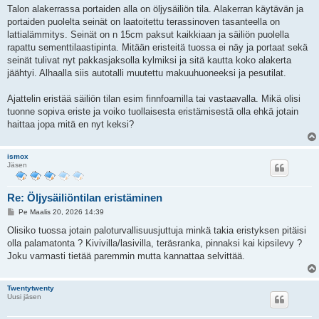
i
Talon alakerrassa portaiden alla on öljysäiliön tila. Alakerran käytävän ja
portaiden puolelta seinät on laatoitettu terassinoven tasanteella on
lattialämmitys. Seinät on n 15cm paksut kaikkiaan ja säiliön puolella
rapattu sementtilaastipinta. Mitään eristeitä tuossa ei näy ja portaat sekä
seinät tulivat nyt pakkasjaksolla kylmiksi ja sitä kautta koko alakerta
jäähtyi. Alhaalla siis autotalli muutettu makuuhuoneeksi ja pesutilat.
Ajattelin eristää säiliön tilan esim finnfoamilla tai vastaavalla. Mikä olisi
tuonne sopiva eriste ja voiko tuollaisesta eristämisestä olla ehkä jotain
haittaa jopa mitä en nyt keksi?
ismox
Jäsen
Re: Öljysäiliöntilan eristäminen
V
Pe Maalis 20, 2026 14:39
i
e
Olisiko tuossa jotain paloturvallisuusjuttuja minkä takia eristyksen pitäisi
s
olla palamatonta ? Kivivilla/lasivilla, teräsranka, pinnaksi kai kipsilevy ?
t
i
Joku varmasti tietää paremmin mutta kannattaa selvittää.
Twentytwenty
Uusi jäsen