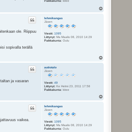
Paikkakunta:
kitee
Y
l
ö
lehmikangas
s
Jäsen
itenkaan ole. Riippuu
Viestit:
1095
Liittynyt:
Ma Maalis 08, 2010 14:29
Paikkakunta:
Oulu
si sopivalla terällä
Y
l
ö
autiotalo
s
Jäsen
taltan ja vasaran
Viestit:
49
Liittynyt:
Ke Helmi 23, 2011 17:58
Paikkakunta:
kitee
Y
l
ö
lehmikangas
s
Jäsen
hjattavuus vaikea.
Viestit:
1095
Liittynyt:
Ma Maalis 08, 2010 14:29
Paikkakunta:
Oulu