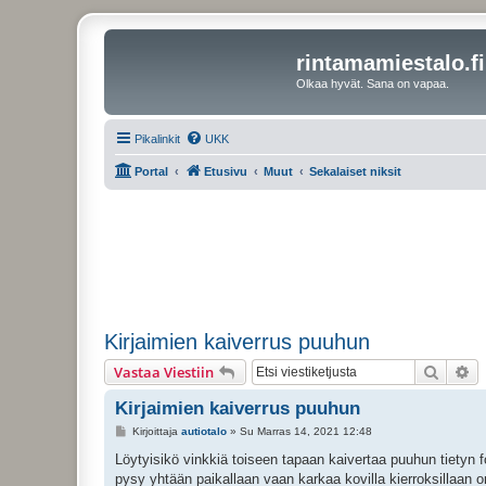
rintamamiestalo.fi
Olkaa hyvät. Sana on vapaa.
Pikalinkit
UKK
Portal
Etusivu
Muut
Sekalaiset niksit
Kirjaimien kaiverrus puuhun
Etsi
Ta
Vastaa Viestiin
Kirjaimien kaiverrus puuhun
V
Kirjoittaja
autiotalo
»
Su Marras 14, 2021 12:48
i
e
Löytyisikö vinkkiä toiseen tapaan kaivertaa puuhun tietyn fon
s
pysy yhtään paikallaan vaan karkaa kovilla kierroksillaan om
t