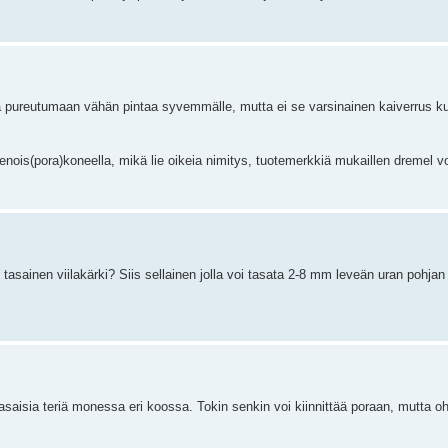
a pureutumaan vähän pintaa syvemmälle, mutta ei se varsinainen kaiverrus ku
ois(pora)koneella, mikä lie oikeia nimitys, tuotemerkkiä mukaillen dremel voi
ainen viilakärki? Siis sellainen jolla voi tasata 2-8 mm leveän uran pohjan 
asaisia teriä monessa eri koossa. Tokin senkin voi kiinnittää poraan, mutta o