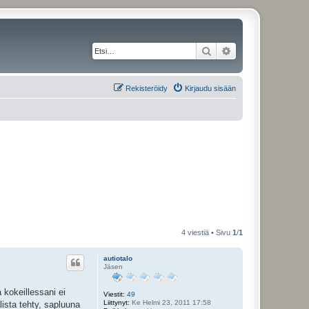
Etsi
Tarkennettu haku
Rekisteröidy
Kirjaudu sisään
4 viestiä • Sivu
1
/
1
autiotalo
Jäsen
a kokeillessani ei
Viestit:
49
Liittynyt:
Ke Helmi 23, 2011 17:58
lista tehty, sapluuna