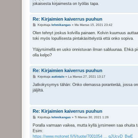
i
jokaisesta kirjaimesta on työläs tapa.
Re: Kirjaimien kaiverrus puuhun
V
Kirjoittaja
lehmikangas
»
Ma Marras 15, 2021 23:42
i
e
Olen tehnyt joskus kolvilla painaen. Kolvin kuumuus autta
s
toki myös lopullisesta pintakäsittelystä että onko sopiva.
t
i
Yläjyrsimellä en usko onnistuvan ilman sabluunaa. Ehkä pien
olla kelpo?
Re: Kirjaimien kaiverrus puuhun
V
Kirjoittaja
autiotalo
»
La Marras 27, 2021 13:17
i
e
Jatkokysymys tähän: Onko olemassa poranterää, jossa on tas
s
jäljiltä.
t
i
Re: Kirjaimien kaiverrus puuhun
V
Kirjoittaja
lehmikangas
»
Ti Marras 30, 2021 1:26
i
e
Poralla varmaan vaikea, mutta kyllä jyrsimeen saa ohuita t
s
Esim:
t
i
https://www.motonet.fi/fi/tuote/7001054 ... gJUcvD_BwE