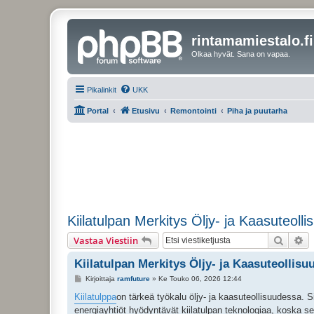
rintamamiestalo.fi
Olkaa hyvät. Sana on vapaa.
Pikalinkit
UKK
Portal
Etusivu
Remontointi
Piha ja puutarha
Kiilatulpan Merkitys Öljy- ja Kaasuteoll
Etsi
Ta
Vastaa Viestiin
Kiilatulpan Merkitys Öljy- ja Kaasuteollis
V
Kirjoittaja
ramfuture
»
Ke Touko 06, 2026 12:44
i
e
Kiilatulppa
on tärkeä työkalu öljy- ja kaasuteollisuudessa. S
s
energiayhtiöt hyödyntävät kiilatulpan teknologiaa, koska s
t