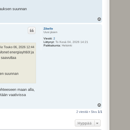
orauksen suunnan
Y
l
ö
Zibelle
s
Uusi jäsen
Viestit:
2
Liittynyt:
To Kesä 04, 2026 14:21
Paikkakunta:
Helsinki
Ke Touko 06, 2026 12:44
 Monet energiayhtiöt ja
i saavuttaa
ksen suunnan
kohteeseen maan alla,
tään vaativissa
Y
l
2 viestiä • Sivu
1
/
1
ö
s
Hyppää