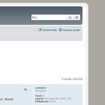
Etsi
Tarkennettu haku
Rekisteröidy
Kirjaudu sisään
2 viestiä • Sivu
1
/
1
ramfuture
Uusi jäsen
Viestit:
1
Liittynyt:
Ke Touko 06, 2026 7:30
sti. Monet
Paikkakunta:
Pune