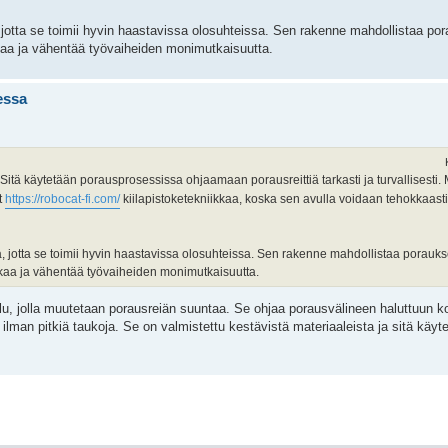
, jotta se toimii hyvin haastavissa olosuhteissa. Sen rakenne mahdollistaa p
aa ja vähentää työvaiheiden monimutkaisuutta.
essa
 Sitä käytetään porausprosessissa ohjaamaan porausreittiä tarkasti ja turvallisesti.
t
https://robocat-fi.com/
kiilapistoketekniikkaa, koska sen avulla voidaan tehokkaast
ta, jotta se toimii hyvin haastavissa olosuhteissa. Sen rakenne mahdollistaa porau
kaa ja vähentää työvaiheiden monimutkaisuutta.
alu, jolla muutetaan porausreiän suuntaa. Se ohjaa porausvälineen haluttuun 
an pitkiä taukoja. Se on valmistettu kestävistä materiaaleista ja sitä käyte