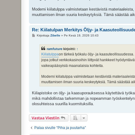
i
Moderni kiilatulppa valmistetaan kestävistä materiaaleista
muuttamisen ilman suuria keskeytyksiä. Tämä säästää aik
Re: Kiilatulpan Merkitys Öljy- ja Kaasuteollisuud
V
Kirjoittaja
Zibelle
»
Pe Kesä 19, 2026 10:43
i
e
s
ramfuture
kirjoitti:
↑
t
i
Kiilatulppa
on tärkeä työkalu öljy- ja kaasuteollisuudessa.
jopa jotkut verkkokasinoihin liittyvät hankkeet hyödyntävä
vaikeapääsyisiä maanalaisia kohteita.
Moderni kiilatulppa valmistetaan kestävistä materiaaleis
muuttamisen ilman suuria keskeytyksiä. Tämä säästää ai
Kiilapistoke on öljy- ja kaasuporauksessa käytettävä työk
mikä mahdollistaa tarkemman ja nopeamman työskentelyn ilm
olosuhteissa suurilla kuormituksilla.
Vastaa Viestiin
Palaa sivulle “Piha ja puutarha”