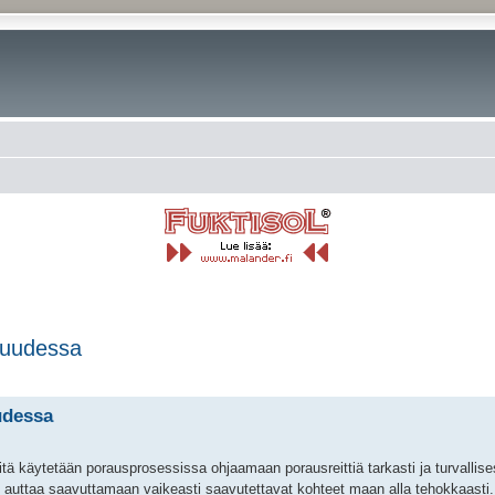
isuudessa
rkennettu haku
uudessa
itä käytetään porausprosessissa ohjaamaan porausreittiä tarkasti ja turvallise
e auttaa saavuttamaan vaikeasti saavutettavat kohteet maan alla tehokkaasti.